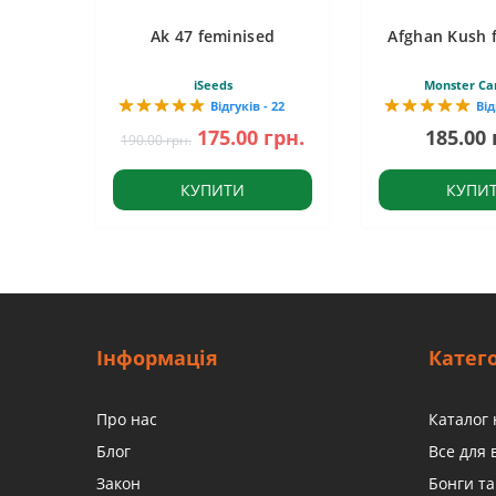
Ak 47 feminised
Afghan Kush 
iSeeds
Monster Ca
Відгуків - 22
Від
175.00 грн.
185.00 
190.00 грн.
КУПИТИ
КУПИ
Інформація
Катего
Про нас
Каталог 
Блог
Все для
Закон
Бонги та