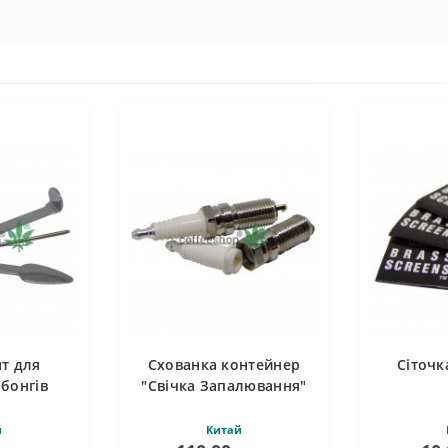
нт для
Схованка контейнер
Сіточк
бонгів
"Свічка Запалювання"
й
Китай