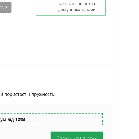
та багато іншого за
ст.
доступними цінами!
 пористості і пружності.
ум від 10%!
Залишити відгук