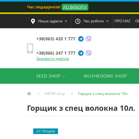
Час подарунків!
ДО ВИБОРУ!
Наша адреса
Час роботи
ПРО НАС
О
+38(063) 420 1 777
+38(066) 247 1 777
Замовити дзвінок
SEED SHOP
MUSHROOMS SHOP
GROW shop
Горщик з спец волокна 10л.
Горщик з спец волокна 10л.
ХІТ ПРОДАЖ