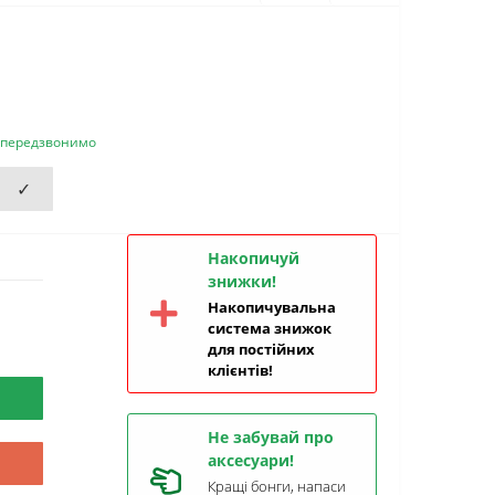
и передзвонимо
✓
Накопичуй
знижки!
Накопичувальна
система знижок
для постійних
клієнтів!
Не забувай про
аксесуари!
Кращі бонги, напаси