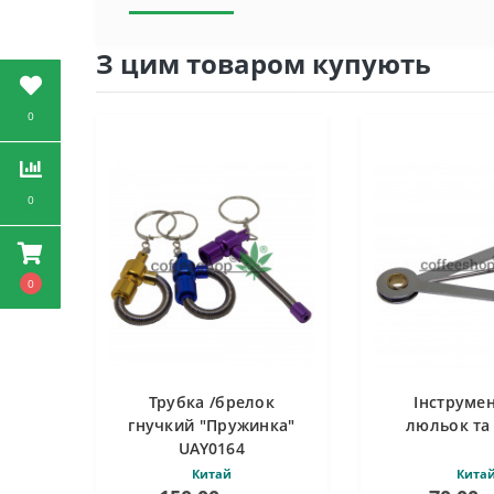
З цим товаром купують
0
0
0
Трубка /брелок
Інструме
гнучкий "Пружинка"
люльок та 
UAY0164
Китай
Кита