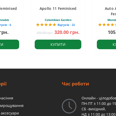
feminised
Apollo 11 Feminised
Auto 
Fe
nnabis
Columbian Garden
Monst
гуків - 6
Відгуків - 22
грн.
320.00 грн.
105
350.00 грн.
ТИ
КУПИТИ
К
рії
Час роботи
насіння
Онлайн - цілодобов
ПН-ПТ з 11:00 до 15
 вирощування
СБ -вихідний,
 аксесуари
НД з 11:00 до 13:00