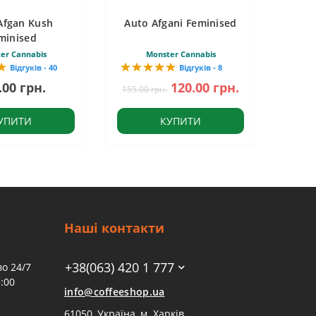
Afgan Kush
Auto Afgani Feminised
minised
er Cannabis
Monster Cannabis
Відгуків - 40
Відгуків - 8
.00 грн.
120.00 грн.
155.00 грн.
УПИТИ
КУПИТИ
Наші контакти
+38(063) 420 1 777
о 24/7
:00
info@coffeeshop.ua
61050, Україна, м. Харків,