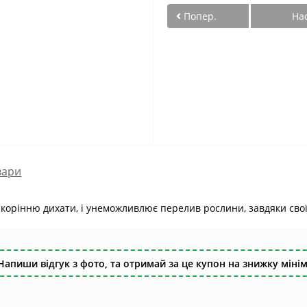
Попер.
На
вари
корінню дихати, і унеможливлює перелив рослини, завдяки своїй
Напиши відгук з фото, та отримай за це купон на знижку мінім