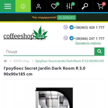
0
0
0
Час подарунків!
ДО ВИБОРУ!
+38(063) 420 1 777
+38(066) 247 1 777
Замовити дзвінок
GROW shop
Гроубокс Secret Jardin Dark Room R 3.0 90х90х185 с
Гроубокс Secret Jardin Dark Room R 3.0
90х90х185 сm