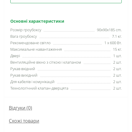
Основні характеристики
Розмір гроубоксу
90х90х185 сm.
Вага гроубоксу
7.1 кг.
Рекомендоване світло
1 х 600 Вт.
Максимальне навантаження
15 кг.
Двері
1 шт.
Вентиляційне вікно з сіткою і клапаном
2 шт.
Рукав вхідний
2 шт.
Рукав вихідний
2 шт.
Для кабелів і комунікацій
2 шт.
Технологічний клапан-дверцята
2 шт.
Відгуки (0)
Схожі товари