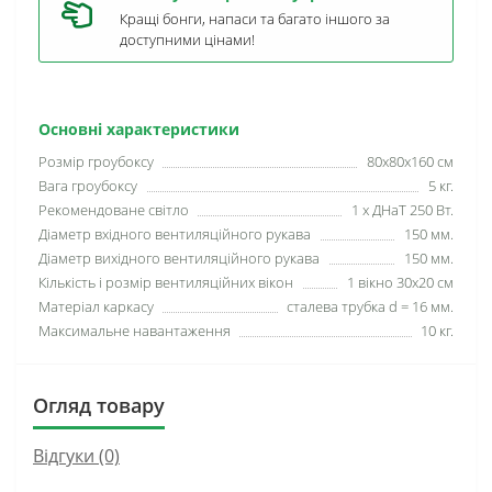
Кращі бонги, напаси та багато іншого за
доступними цінами!
Основні характеристики
Розмір гроубоксу
80х80х160 см
Вага гроубоксу
5 кг.
Рекомендоване світло
1 х ДНаТ 250 Вт.
Діаметр вхідного вентиляційного рукава
150 мм.
Діаметр вихідного вентиляційного рукава
150 мм.
Кількість і розмір вентиляційних вікон
1 вiкно 30х20 см
Матеріал каркасу
сталева трубка d = 16 мм.
Максимальне навантаження
10 кг.
Огляд товару
Відгуки (0)