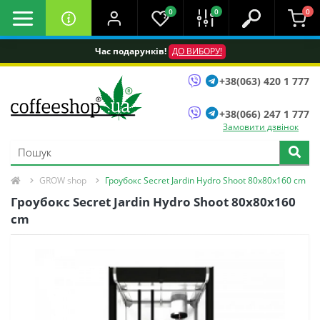
0
0
0
Час подарунків!
ДО ВИБОРУ!
+38(063) 420 1 777
+38(066) 247 1 777
Замовити дзвінок
GROW shop
Гроубокс Secret Jardin Hydro Shoot 80х80х160 cm
Гроубокс Secret Jardin Hydro Shoot 80х80х160
cm