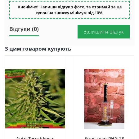
Анонімно! Напиши відгук з фото, та отримай за це
купон на знижку мінімум від 10%!
Відгуки (0)
Залишити відгук
З цим товаром купують
Auto Tereshkova
Бонг скло PHX 13