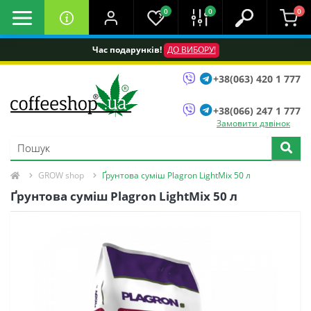
0
0
0
Час подарунків!
ДО ВИБОРУ!
+38(063) 420 1 777
+38(066) 247 1 777
Замовити дзвінок
GROW shop
Ґрунтова суміш Plagron LightMix 50 л
Ґрунтова суміш Plagron LightMix 50 л