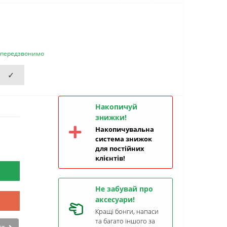
и передзвонимо
✓
Накопичуй
знижки!
Накопичувальна
система знижок
для постійних
клієнтів!
Не забувай про
аксесуари!
Кращі бонги, напаси
та багато іншого за