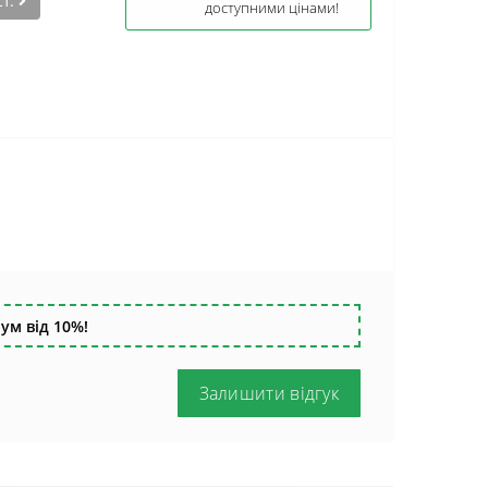
ст.
доступними цінами!
ум від 10%!
Залишити відгук