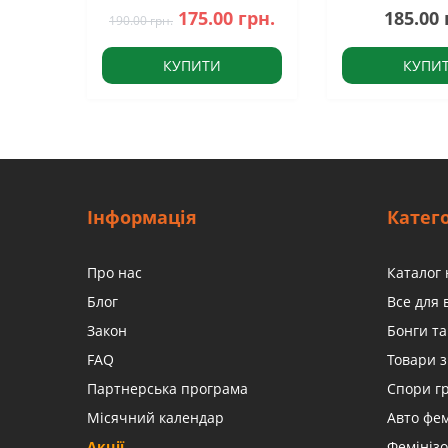
175.00 грн.
185.00 
190.00 грн.
КУПИТИ
КУПИ
Інформація
Катего
Про нас
Каталог 
Блог
Все для
Закон
Бонги та
FAQ
Товари з
Партнерська програма
Спори г
Місячний календар
Авто фе
Акції
Фемінізо