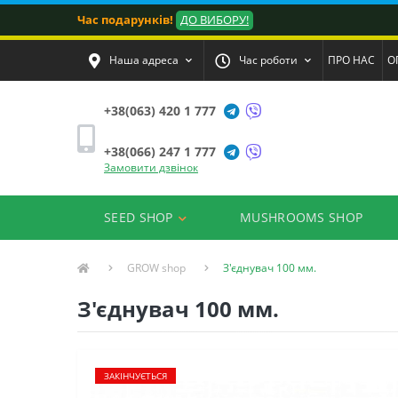
Час подарунків!
ДО ВИБОРУ!
Наша адреса
Час роботи
ПРО НАС
О
+38(063) 420 1 777
+38(066) 247 1 777
Замовити дзвінок
SEED SHOP
MUSHROOMS SHOP
GROW shop
З'єднувач 100 мм.
З'єднувач 100 мм.
ЗАКІНЧУЄТЬСЯ