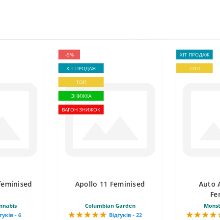
-9%
ХІТ ПРОДАЖ
ХІТ ПРОДАЖ
ТОП
ТОП
ЗНИЖКА
ВАГОН ЗНИЖОК
feminised
Apollo 11 Feminised
Auto 
Fe
nnabis
Columbian Garden
Monst
гуків - 6
Відгуків - 22