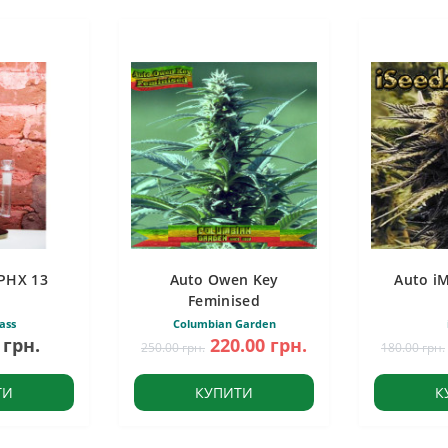
PHX 13
Auto Owen Key
Auto i
Feminised
ass
Columbian Garden
 грн.
220.00 грн.
250.00 грн.
180.00 грн.
ТИ
КУПИТИ
К