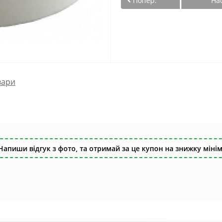
Попер.
На
вари
Напиши відгук з фото, та отримай за це купон на знижку мінім