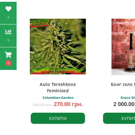
0
0
0
Auto Tereshkova
Бонг скло 
Feminised
Columbian Garden
Grace Gl
270.00 грн.
2 000.00
300.00 грн.
КУПИТИ
КУПИ