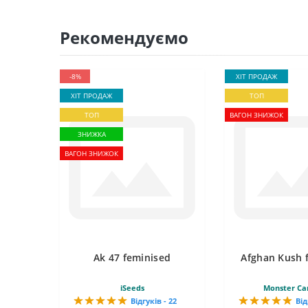
Рекомендуємо
-8%
ХІТ ПРОДАЖ
ХІТ ПРОДАЖ
ТОП
ТОП
ВАГОН ЗНИЖОК
ЗНИЖКА
ВАГОН ЗНИЖОК
Ak 47 feminised
Afghan Kush 
iSeeds
Monster Ca
Відгуків - 22
Від