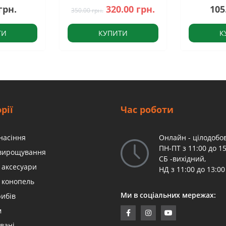
грн.
320.00 грн.
105
350.00 грн.
ТИ
КУПИТИ
К
рії
Час роботи
насіння
Онлайн - цілодобов
ПН-ПТ з 11:00 до 15
 вирощування
СБ -вихідний,
 аксесуари
НД з 11:00 до 13:00
 конопель
Ми в соціальних мережах:
рибів
м
вані