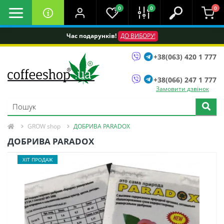
0
0
0
Час подарунків!
ДО ВИБОРУ!
+38(063) 420 1 777
+38(066) 247 1 777
Замовити дзвінок
GROW shop
ДОБРИВА PARADOX
ДОБРИВА PARADOX
ХІТ ПРОДАЖ