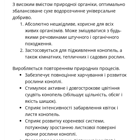
З високим вмістом природної органіки, оптимально
збалансоване сухе водорозчинне універсальне
добриво.
Абсолютно нешкідливе, корисне для всіх
живих організмів. Може змішуватися з будь-
якими речовинами штучного і органічного
походження.
Застосовується для підживлення конопель, а
також кімнатних, тепличних і садових рослин.
Виробляється повторенням природних процесів.
Забезпечує повноцінне харчування і розвиток
рослини коноплі.
Стимулює активне і довгострокове цвітіння
суцвіть конопель (збільшує щільність, обсяг і
якість шишок).
Сприяє інтенсивності забарвлення квіток і
листя конопель.
Сприяє розвитку кореневої системи,
потужному зростанню листкової поверхні
крони рослини коноплі.