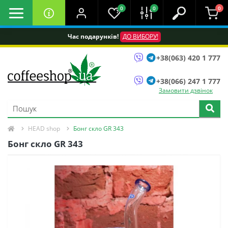
0
0
0
Час подарунків!
ДО ВИБОРУ!
+38(063) 420 1 777
+38(066) 247 1 777
Замовити дзвінок
HEAD shop
Бонг скло GR 343
Бонг скло GR 343