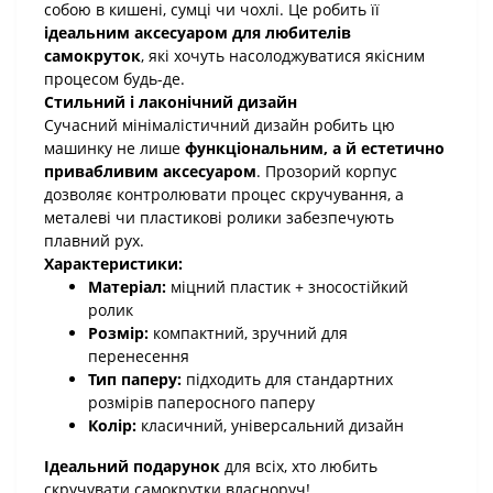
собою в кишені, сумці чи чохлі. Це робить її
ідеальним аксесуаром для любителів
самокруток
, які хочуть насолоджуватися якісним
процесом будь-де.
Стильний і лаконічний дизайн
Сучасний мінімалістичний дизайн робить цю
машинку не лише
функціональним, а й естетично
привабливим аксесуаром
. Прозорий корпус
дозволяє контролювати процес скручування, а
металеві чи пластикові ролики забезпечують
плавний рух.
Характеристики:
Матеріал:
міцний пластик + зносостійкий
ролик
Розмір:
компактний, зручний для
перенесення
Тип паперу:
підходить для стандартних
розмірів паперосного паперу
Колір:
класичний, універсальний дизайн
Ідеальний подарунок
для всіх, хто любить
скручувати самокрутки власноруч!