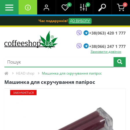
0
0
0
Час подарунків!
ДО ВИБОРУ!
+38(063) 420 1 777
+38(066) 247 1 777
Замовити дзвінок
HEAD shop
Машинка для скручування папірос
Машинка для скручування папірос
ЗАКІНЧУЄТЬСЯ