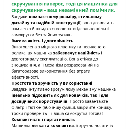
скручування паперос, тоді ця
машинка для
скручування
– ваш незамінний помічник.
Завдяки
компактному розміру, стильному
дизайну та надійній конструкції
, вона дозволить
вам легко й швидко створювати ідеально щільні
самокрутки без зайвих зусиль.
Висока якість і довговічність
Виготовлена з міцного пластику та посиленого
ролика, ця машинка
забезпечує надійність
і
довготривалу експлуатацію. Вона стійка до
зношування, а її механізм розрахований на
багаторазове використання без втрати
ефективності.
Простота та зручність у використанні
Завдяки інтуїтивно зрозумілому механізму машинка
ідеально підходить як для новачків, так і для
досвідчених користувачів
. Просто завантажте
фільтр і тютюн (або іншу суміш), закрийте кришку,
трохи проверніть – і ваша самокрутка готова!
Компактність і портативність
Машинка
легка та компактна
, її зручно носити із