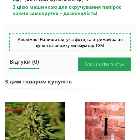
З цією
машинкою для скручування папірос
кожна самокрутка – досконалість!
Анонімно! Напиши відгук з фото, та отримай за це
купон на знижку мінімум від 10%!
Відгуки (0)
Залишити відгук
З цим товаром купують