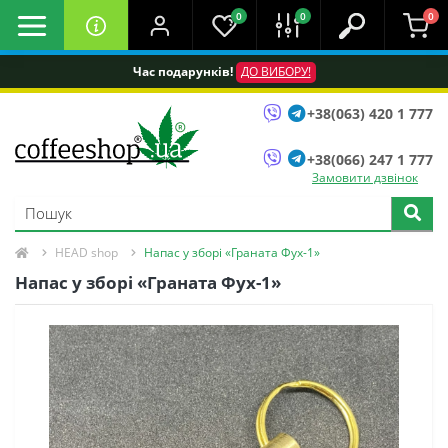
0
0
0
Час подарунків!
ДО ВИБОРУ!
+38(063) 420 1 777
+38(066) 247 1 777
Замовити дзвінок
HEAD shop
Напас у зборі «Граната Фух-1»
Напас у зборі «Граната Фух-1»