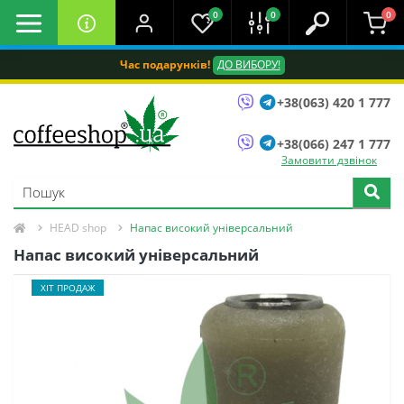
0
0
0
Час подарунків!
ДО ВИБОРУ!
+38(063) 420 1 777
+38(066) 247 1 777
Замовити дзвінок
HEAD shop
Напас високий універсальний
Напас високий універсальний
ХІТ ПРОДАЖ