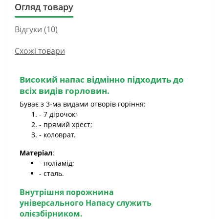
Огляд товару
Відгуки (10)
Схожі товари
Високий напас
відмінно підходить до
всіх видів горловин.
Буває з 3-ма видами отворів горіння:
- 7 дірочок;
- прямий хрест;
- коловрат.
Матеріал
:
- поліамід;
- сталь.
Внутрішня порожнина
універсального Напасу
служить
олієзбірником.