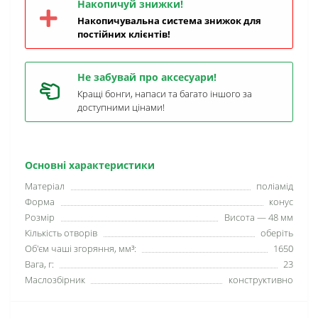
Накопичуй знижки!
Накопичувальна система знижок для
постійних клієнтів!
Не забувай про аксесуари!
Кращі бонги, напаси та багато іншого за
доступними цінами!
Основні характеристики
Матеріал
поліамід
Форма
конус
Розмір
Висота — 48 мм
Кількість отворів
оберіть
Об'єм чаші згоряння, мм³:
1650
Вага, г:
23
Маслозбірник
конструктивно