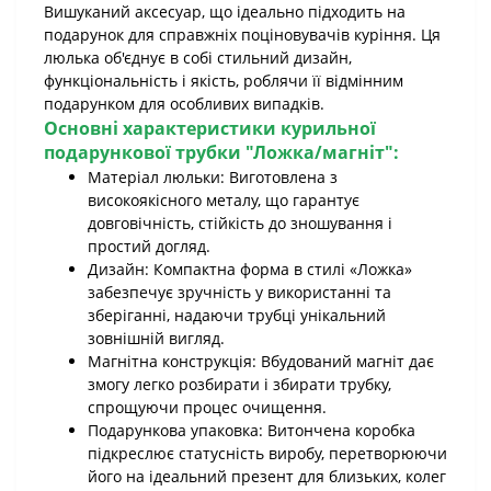
Вишуканий аксесуар, що ідеально підходить на
подарунок для справжніх поціновувачів куріння. Ця
люлька об'єднує в собі стильний дизайн,
функціональність і якість, роблячи її відмінним
подарунком для особливих випадків.
Основні характеристики
курильної
подарункової трубки "Ложка/магніт"
:
Матеріал люльки: Виготовлена з
високоякісного металу, що гарантує
довговічність, стійкість до зношування і
простий догляд.
Дизайн: Компактна форма в стилі «Ложка»
забезпечує зручність у використанні та
зберіганні, надаючи трубці унікальний
зовнішній вигляд.
Магнітна конструкція: Вбудований магніт дає
змогу легко розбирати і збирати трубку,
спрощуючи процес очищення.
Подарункова упаковка: Витончена коробка
підкреслює статусність виробу, перетворюючи
його на ідеальний презент для близьких, колег