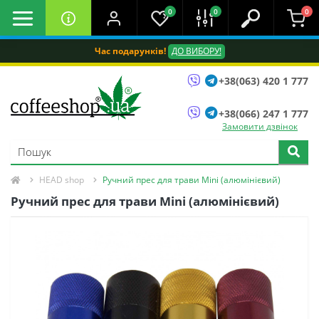
0
0
0
Час подарунків!
ДО ВИБОРУ!
+38(063) 420 1 777
+38(066) 247 1 777
Замовити дзвінок
HEAD shop
Ручний прес для трави Mini (алюмінієвий)
Ручний прес для трави Mini (алюмінієвий)