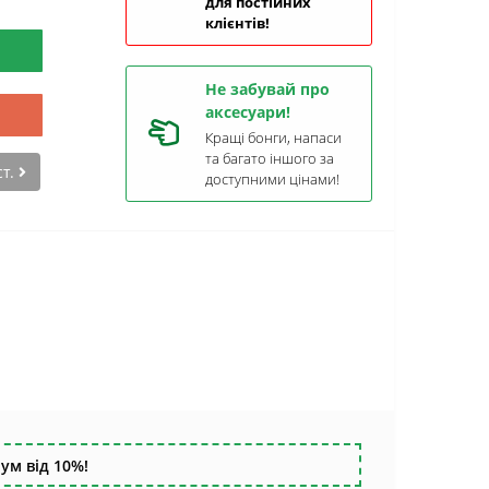
для постійних
клієнтів!
Не забувай про
аксесуари!
Кращі бонги, напаси
та багато іншого за
ст.
доступними цінами!
ум від 10%!