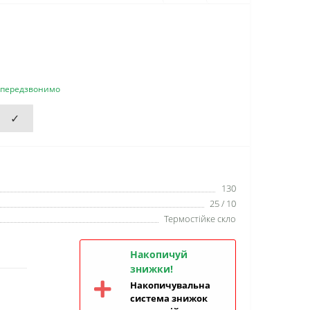
и передзвонимо
✓
130
25 / 10
Термостійке скло
Накопичуй
знижки!
Накопичувальна
система знижок