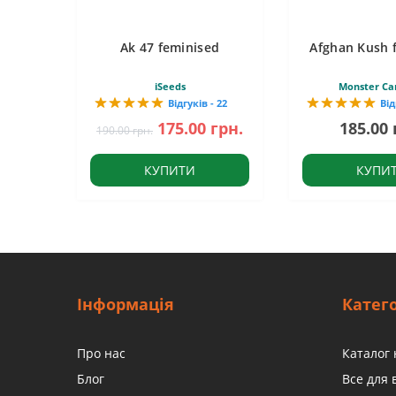
Ak 47 feminised
Afghan Kush 
iSeeds
Monster Ca
Відгуків - 22
Від
175.00 грн.
185.00 
190.00 грн.
КУПИТИ
КУПИ
Інформація
Катего
Про нас
Каталог 
Блог
Все для