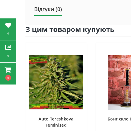
Відгуки (0)
З цим товаром купують
0
0
0
Auto Tereshkova
Бонг скло 
Feminised