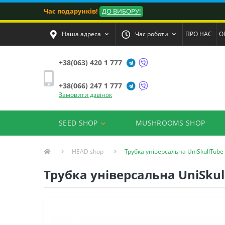
Час подарунків!
ДО ВИБОРУ!
Наша адреса
Час роботи
ПРО НАС
О
+38(063) 420 1 777
+38(066) 247 1 777
Замовити дзвінок
SEED SHOP
MUSHROOMS SHOP
HEAD shop
Трубка універсальна UniSkullTube
Трубка універсальна UniSkul