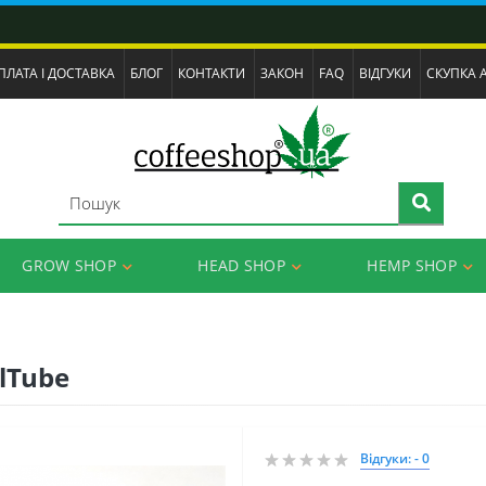
ПЛАТА І ДОСТАВКА
БЛОГ
КОНТАКТИ
ЗАКОН
FAQ
ВІДГУКИ
СКУПКА 
GROW SHOP
HEAD SHOP
HEMP SHOP
lTube
Відгуки: - 0