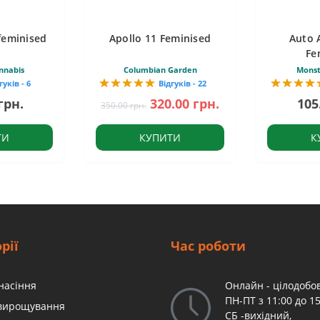
feminised
Apollo 11 Feminised
Auto 
Fe
nnabis
Columbian Garden
Monst
гуків - 6
Відгуків - 22
грн.
320.00 грн.
105
350.00 грн.
ТИ
КУПИТИ
К
рії
Час роботи
насіння
Онлайн - цілодобов
ПН-ПТ з 11:00 до 15
 вирощування
СБ -вихідний,