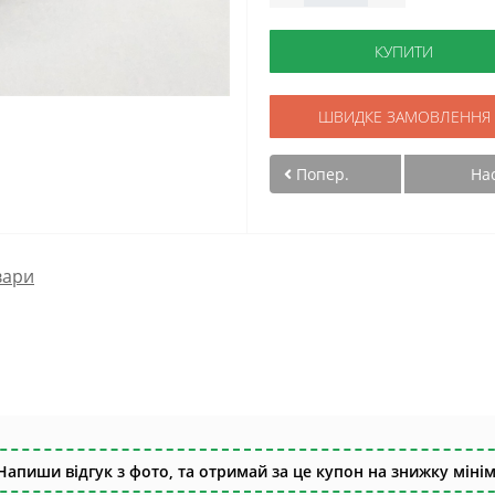
КУПИТИ
ШВИДКЕ ЗАМОВЛЕННЯ
Попер.
На
вари
Напиши відгук з фото, та отримай за це купон на знижку мінім