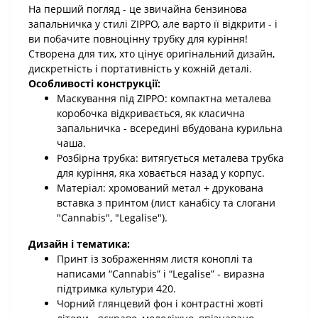
На перший погляд - це звичайна бензинова
запальничка у стилі ZIPPO, але варто її відкрити - і
ви побачите повноцінну трубку для куріння!
Створена для тих, хто цінує оригінальний дизайн,
дискретність і портативність у кожній деталі.
Особливості конструкції:
Маскування під ZIPPO: компактна металева
коробочка відкривається, як класична
запальничка - всередині вбудована курильна
чаша.
Розбірна трубка: витягується металева трубка
для куріння, яка ховається назад у корпус.
Матеріал: хромований метал + друкована
вставка з принтом (лист канабісу та слогани
"Cannabis", "Legalise").
Дизайн і тематика:
Принт із зображенням листя коноплі та
написами “Cannabis” і “Legalise” - виразна
підтримка культури 420.
Чорний глянцевий фон і контрастні жовті