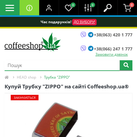
0
0
0
Час подарунків!
ДО ВИБОРУ!
+38(063) 420 1 777
+38(066) 247 1 777
Замовити дзвінок
HEAD shop
Трубка "ZIPPO"
Купуй Трубку "ZIPPO" на сайті Coffeeshop.ua®
ЗАКІНЧУЄТЬСЯ