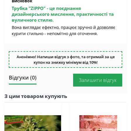
Висновок
Трубка "ZIPPO"
- це поєднання
дизайнерського мислення, практичності та
вуличного стилю.
Вона виглядає ефектно, працює зручно й дозволяє
курити стильно - непомітно для оточення.
Анонімно! Напиши відгук з фото, та отримай за це
купон на знижку мінімум від 10%!
Відгуки (0)
Залишити відгук
З цим товаром купують