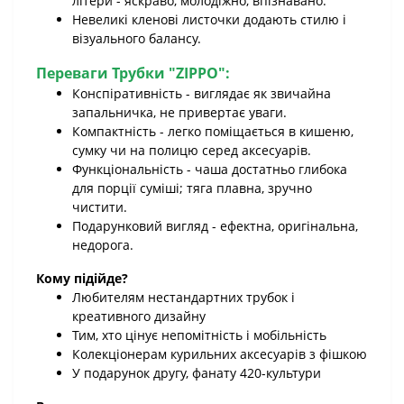
літери - яскраво, молодіжно, впізнавано.
Невеликі кленові листочки додають стилю і
візуального балансу.
Переваги Трубки "ZIPPO"
:
Конспіративність - виглядає як звичайна
запальничка, не привертає уваги.
Компактність - легко поміщається в кишеню,
сумку чи на полицю серед аксесуарів.
Функціональність - чаша достатньо глибока
для порції суміші; тяга плавна, зручно
чистити.
Подарунковий вигляд - ефектна, оригінальна,
недорога.
Кому підійде?
Любителям нестандартних трубок і
креативного дизайну
Тим, хто цінує непомітність і мобільність
Колекціонерам курильних аксесуарів з фішкою
У подарунок другу, фанату 420-культури