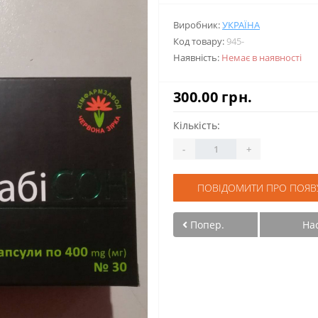
Виробник:
УКРАЇНА
Код товару:
945-
Наявність:
Немає в наявності
300.00 грн.
Кількість:
-
+
ПОВІДОМИТИ ПРО ПОЯВ
Попер.
На