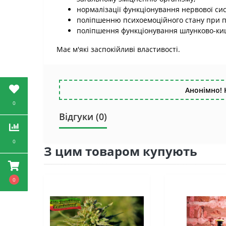
нормалізації функціонування нервової си
поліпшенню психоемоційного стану при пі
поліпшення функціонування шлунково-киш
Має м'які заспокійливі властивості.
Анонімно! 
0
Відгуки (0)
0
З цим товаром купують
0