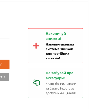
Накопичуй
знижки!
Накопичувальна
система знижок
для постійних
клієнтів!
У
Не забувай про
ст.
аксесуари!
Кращі бонги, напаси
та багато іншого за
доступними цінами!