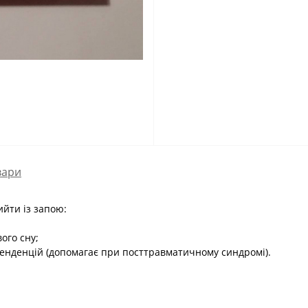
вари
йти із запою:
вого сну;
 тенденцій (допомагає при посттравматичному синдромі).