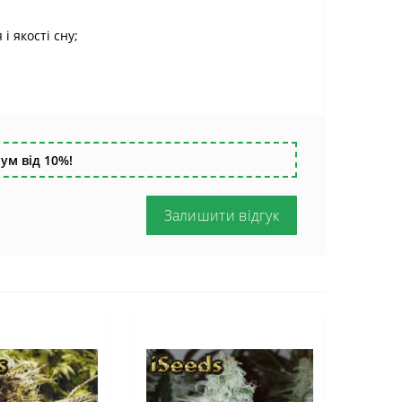
 якості сну;
ум від 10%!
Залишити відгук