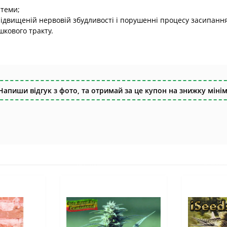
стеми;
двищеній нервовій збудливості і порушенні процесу засипання і
кового тракту.
Напиши відгук з фото, та отримай за це купон на знижку мінім