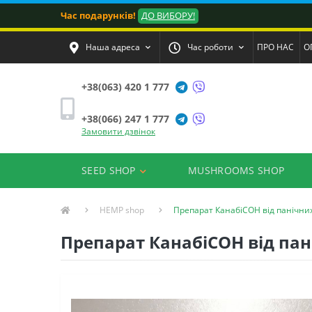
Час подарунків!
ДО ВИБОРУ!
Наша адреса
Час роботи
ПРО НАС
О
+38(063) 420 1 777
+38(066) 247 1 777
Замовити дзвінок
SEED SHOP
MUSHROOMS SHOP
HEMP shop
Препарат КанабіСОН від панічних
Препарат КанабіСОН від пан