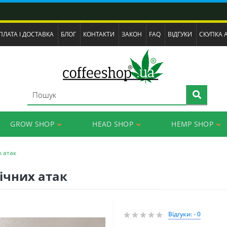
ПЛАТА І ДОСТАВКА
БЛОГ
КОНТАКТИ
ЗАКОН
FAQ
ВІДГУКИ
СКУПКА 
GROW SHOP
HEAD SHOP
HEMP SHOP
 атак
ічних атак
Відгуки: - 0