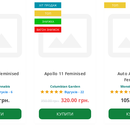
ХІТ ПРОДАЖ
ТОП
ТОП
ЗНИЖКА
ВАГОН ЗНИЖОК
feminised
Apollo 11 Feminised
Auto 
Fe
nnabis
Columbian Garden
Monst
гуків - 6
Відгуків - 22
грн.
320.00 грн.
105
350.00 грн.
ТИ
КУПИТИ
К