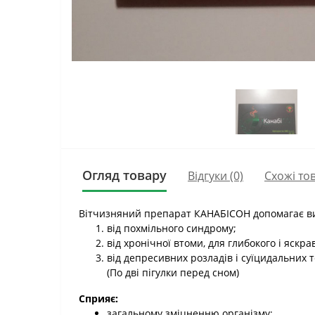
Огляд товару
Відгуки (0)
Схожі то
Вітчизняний препарат КАНАБІСОН допомагає ви
від похмільного синдрому;
від хронічної втоми, для глибокого і яскра
від депресивних розладів і суїцидальних
(По дві пігулки перед сном)
Сприяє:
загальному зміцненню організму;