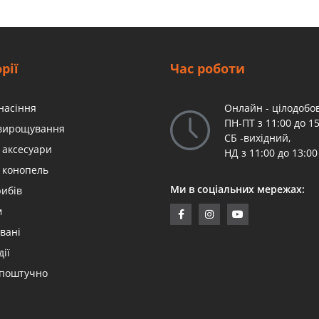
рії
Час роботи
насіння
Онлайн - цілодобов
ПН-ПТ з 11:00 до 15
 вирощування
СБ -вихідний,
 аксесуари
НД з 11:00 до 13:00
 конопель
Ми в соціальних мережах:
рибів
м
вані
дії
 поштучно