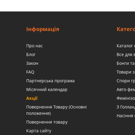
Інформація
Катего
Про нас
Каталог 
Блог
Все для
Закон
Бонги та
FAQ
Товари з
Партнерська програма
Спори г
Місячний календар
Авто фе
Акції
Фемінізо
Повернення Товару (Основні
З Голлан
положення)
Насіння
Повернення товару
Карта сайту