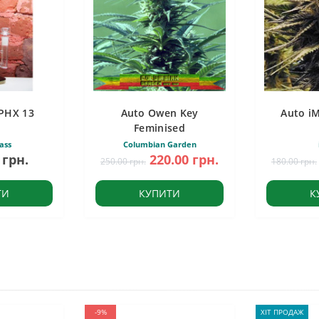
PHX 13
Auto Owen Key
Auto i
Feminised
ass
Columbian Garden
 грн.
220.00 грн.
250.00 грн.
180.00 грн.
ТИ
КУПИТИ
К
-9%
ХІТ ПРОДАЖ