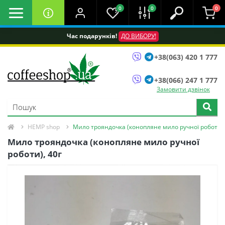
0
0
0
Час подарунків!
ДО ВИБОРУ!
+38(063) 420 1 777
+38(066) 247 1 777
Замовити дзвінок
HEMP shop
Мило трояндочка (конопляне мило ручної роботи),
Мило трояндочка (конопляне мило ручної
роботи), 40г