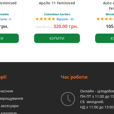
feminised
Apollo 11 Feminised
Auto 
Fe
nnabis
Columbian Garden
Monst
гуків - 6
Відгуків - 22
грн.
320.00 грн.
105
350.00 грн.
ТИ
КУПИТИ
К
рії
Час роботи
насіння
Онлайн - цілодобов
ПН-ПТ з 11:00 до 15
 вирощування
СБ -вихідний,
 аксесуари
НД з 11:00 до 13:00
 конопель