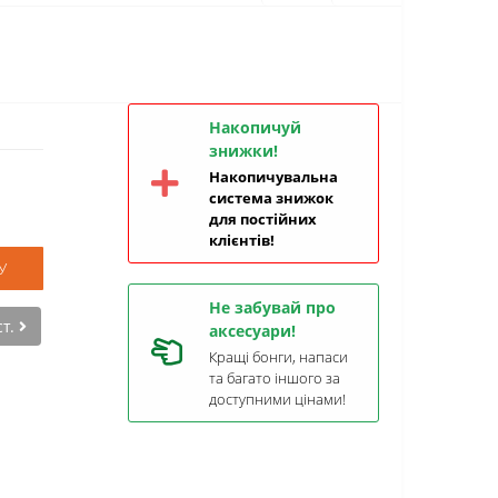
Накопичуй
знижки!
Накопичувальна
система знижок
для постійних
клієнтів!
У
Не забувай про
ст.
аксесуари!
Кращі бонги, напаси
та багато іншого за
доступними цінами!