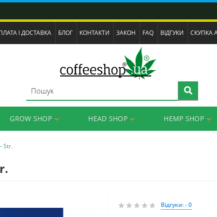
ПЛАТА І ДОСТАВКА
БЛОГ
КОНТАКТИ
ЗАКОН
FAQ
ВІДГУКИ
СКУПКА 
GROW SHOP
HEAD SHOP
HEMP SHOP
 Str.
r.
Відгуки: - 0