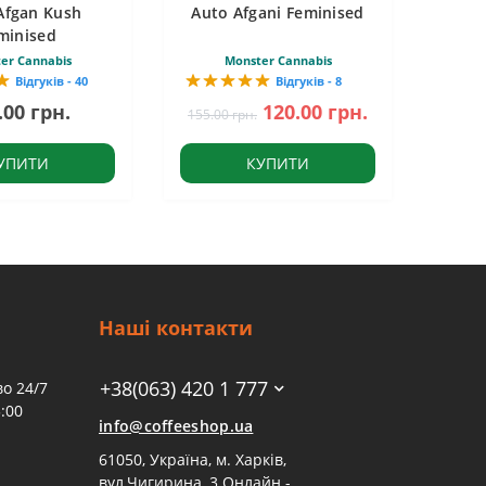
Afgan Kush
Auto Afgani Feminised
minised
er Cannabis
Monster Cannabis
Відгуків - 40
Відгуків - 8
.00 грн.
120.00 грн.
155.00 грн.
УПИТИ
КУПИТИ
Наші контакти
+38(063) 420 1 777
о 24/7
:00
info@coffeeshop.ua
61050, Україна, м. Харків,
вул.Чигирина, 3 Онлайн -