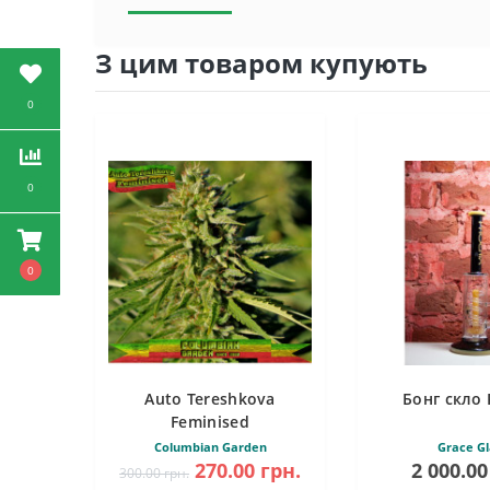
З цим товаром купують
0
0
0
Auto Tereshkova
Бонг скло 
Feminised
Columbian Garden
Grace Gl
270.00 грн.
2 000.00
300.00 грн.