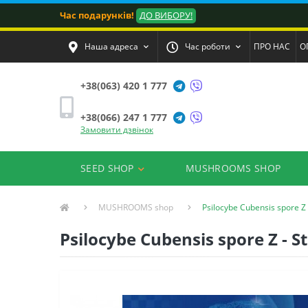
Час подарунків!
ДО ВИБОРУ!
Наша адреса
Час роботи
ПРО НАС
О
+38(063) 420 1 777
+38(066) 247 1 777
Замовити дзвінок
SEED SHOP
MUSHROOMS SHOP
MUSHROOMS shop
Psilocybe Cubensis spore Z -
Psilocybe Cubensis spore Z - St