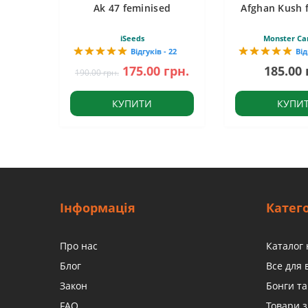
Ak 47 feminised
Afghan Kush 
iSeeds
Monster Ca
Відгуків - 22
Від
175.00 грн.
185.00 
190.00 грн.
КУПИТИ
КУПИ
Інформація
Катего
Про нас
Каталог 
Блог
Все для
Закон
Бонги та
FAQ
Товари з