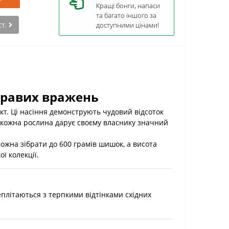
Кращі бонги, напаси
та багато іншого за
ст.
доступними цінами!
скравих вражень
ект. Ці насіння демонструють чудовий відсоток
і кожна рослина дарує своєму власнику значний
можна зібрати до 600 грамів шишок, а висота
ї колекції.
еплітаються з терпкими відтінками східних