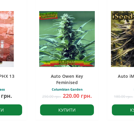
PHX 13
Auto Owen Key
Auto i
Feminised
ass
Columbian Garden
 грн.
220.00 грн.
250.00 грн.
180.00 грн.
ТИ
КУПИТИ
К