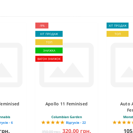
-9%
ХІТ ПРОДАЖ
ХІТ ПРОДАЖ
ТОП
ТОП
ЗНИЖКА
ВАГОН ЗНИЖОК
feminised
Apollo 11 Feminised
Auto 
Fe
nnabis
Columbian Garden
Monst
гуків - 6
Відгуків - 22
грн.
320.00 грн.
105
350.00 грн.