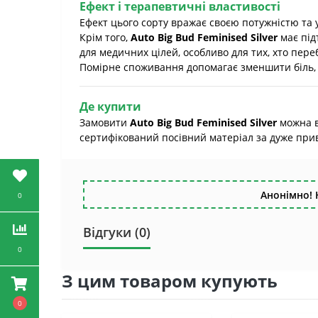
Ефект і терапевтичні властивості
Ефект цього сорту вражає своєю потужністю та у
Крім того,
Auto Big Bud Feminised Silver
має під
для медичних цілей, особливо для тих, хто пере
Помірне споживання допомагає зменшити біль, 
Де купити
Замовити
Auto Big Bud Feminised Silver
можна вж
сертифікований посівний матеріал за дуже прив
Анонімно! 
0
Відгуки (0)
0
З цим товаром купують
0