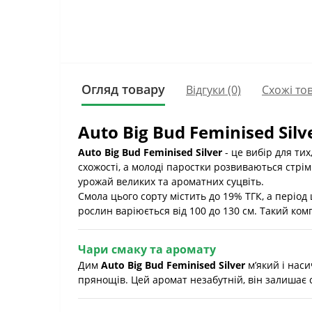
Огляд товару
Відгуки (0)
Схожі то
Auto Big Bud Feminised Si
Auto Big Bud Feminised Silver
- це вибір для ти
схожості, а молоді паростки розвиваються стрі
урожай великих та ароматних суцвіть.
Смола цього сорту містить до 19% ТГК, а період
рослин варіюється від 100 до 130 см. Такий ком
Чари смаку та аромату
Дим
Auto Big Bud Feminised Silver
м’який і наси
прянощів. Цей аромат незабутній, він залишає 