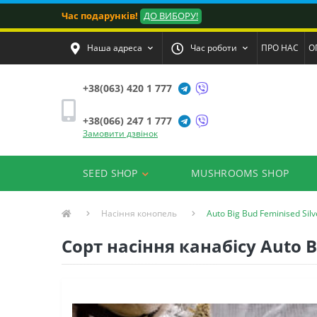
Час подарунків!
ДО ВИБОРУ!
Наша адреса
Час роботи
ПРО НАС
О
+38(063) 420 1 777
+38(066) 247 1 777
Замовити дзвінок
SEED SHOP
MUSHROOMS SHOP
Насіння конопель
Auto Big Bud Feminised Silv
Сорт насіння канабісу Auto B