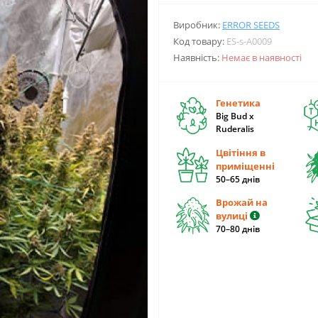
Виробник:
ERROR SEEDS
Код товару:
ES-s-A0009
Наявність:
Немає в наявності
Генетика
Big Bud x
Ruderalis
Цвітіння в
приміщенні
50–65 днів
Врожай на
вулиці
70–80 днів