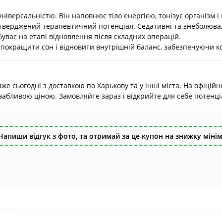
ніверсальністю. Він наповнює тіло енергією, тонізує організм 
тверджений терапевтичний потенціал. Седативні та знеболювал
буває на етапі відновлення після складних операцій.
покращити сон і відновити внутрішній баланс, забезпечуючи ко
е сьогодні з доставкою по Харькову та у інші міста. На офіцій
абливою ціною. Замовляйте зараз і відкрийте для себе потенці
Напиши відгук з фото, та отримай за це купон на знижку мінім