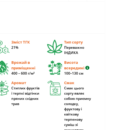
Зміст ТГК
Тип сорту
21%
Переважно
ІНДИКА
Врожай в
Висота
приміщенні
всередині
400 – 600 г/м²
100–130 см
Аромат
Смак
Стиглих фруктів
Смак цього
і терпкі відтінки
сорту являє
пряних східних
собою приємну
трав
солодку,
фруктову і
квіткову
терпенову
суміш зі
сканковим