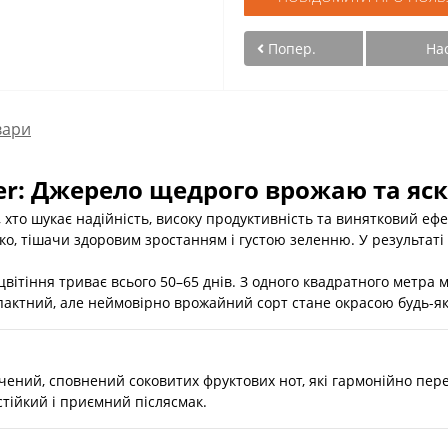
Попер.
На
вари
lver: Джерело щедрого врожаю та я
х, хто шукає надійність, високу продуктивність та винятковий еф
мко, тішачи здоровим зростанням і густою зеленню. У результат
 цвітіння триває всього 50–65 днів. З одного квадратного метра 
пактний, але неймовірно врожайний сорт стане окрасою будь-яко
чений, сповнений соковитих фруктових нот, які гармонійно пер
стійкий і приємний післясмак.