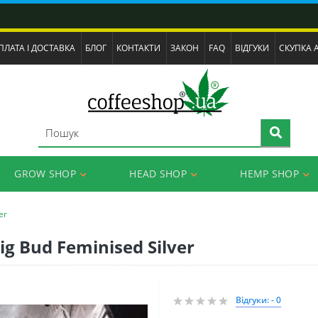
ПЛАТА І ДОСТАВКА
БЛОГ
КОНТАКТИ
ЗАКОН
FAQ
ВІДГУКИ
СКУПКА 
GROW SHOP
HEAD SHOP
HEMP SHOP
er
ig Bud Feminised Silver
Відгуки: - 0