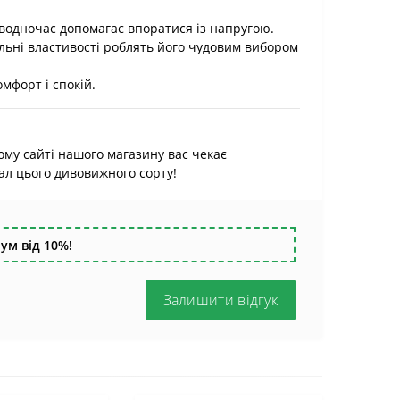
і водночас допомагає впоратися із напругою.
ьні властивості роблять його чудовим вибором
мфорт і спокій.
ному сайті нашого магазину вас чекає
ал цього дивовижного сорту!
ум від 10%!
Залишити відгук