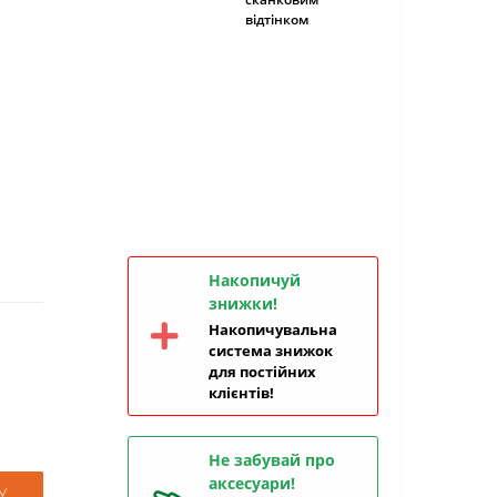
відтінком
Накопичуй
знижки!
Накопичувальна
система знижок
для постійних
клієнтів!
Не забувай про
аксесуари!
У