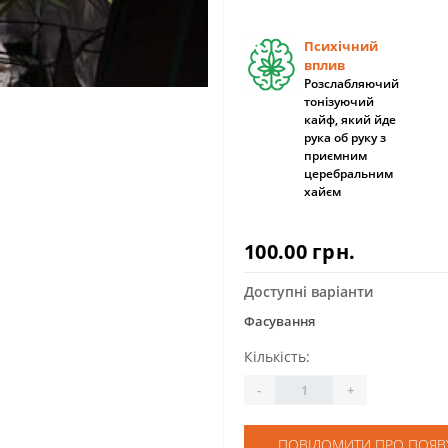
Психічний
вплив
Розслабляючий
тонізуючий
кайф, який йде
рука об руку з
приємним
церебральним
хайєм
100.00 грн.
Доступні варіанти
Фасування
Кількість:
-
+
ПОВІДОМИТИ ПРО ПОЯВ