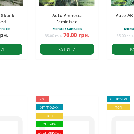
 Skunk
Auto Amnesia
Auto AK
sed
Feminised
nnabis
Monster Cannabis
Monst
грн.
70.00 грн.
85.00 грн.
85.00 грн.
ТИ
КУПИТИ
К
-9%
ХІТ ПРОДАЖ
ХІТ ПРОДАЖ
ТОП
ТОП
ЗНИЖКА
ВАГОН ЗНИЖОК