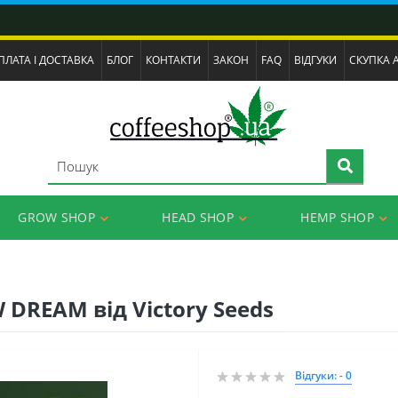
ПЛАТА І ДОСТАВКА
БЛОГ
КОНТАКТИ
ЗАКОН
FAQ
ВІДГУКИ
СКУПКА 
GROW SHOP
HEAD SHOP
HEMP SHOP
 DREAM від Victory Seeds
Відгуки: - 0