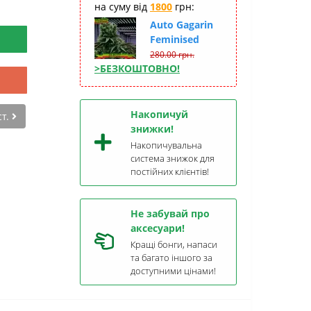
на суму від
1800
грн:
Auto Gagarin
Feminised
280.00 грн.
>БЕЗКОШТОВНО!
Накопичуй
ст.
знижки!
Накопичувальна
система знижок для
постійних клієнтів!
Не забувай про
аксесуари!
Кращі бонги, напаси
та багато іншого за
доступними цінами!