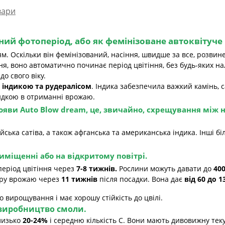
вари
ний фотоперіод, або
як фемінізоване автоквітуче
м. Оскільки він фемінізований, насіння, швидше за все, розвине
іння, воно автоматично починає період цвітіння, без будь-яких 
о свого віку.
 індикою та рудералісом
. Індика забезпечила важкий камінь, с
идкою в отриманні врожаю.
появи
Auto Blow dream
, це, звичайно, схрещування між
йська сатіва, а також афганська та американська індика. Інші бі
міщенні або на відкритому повітрі.
 період цвітіння через
7-8 тижнів.
Рослини можуть давати до
40
бору врожаю через
11 тижнів
після посадки. Вона дає
від 60 до 1
 вирощування і має хорошу стійкість до цвілі.
виробництво смоли.
близько
20-24%
і середню кількість С. Вони мають дивовижну теку