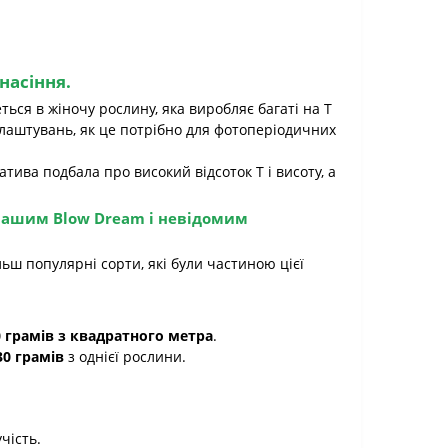
 насіння
.
ться в жіночу рослину, яка виробляє багаті на Т
налаштувань, як це потрібно для фотоперіодичних
атива подбала про високий відсоток T і висоту, а
 нашим
Blow Dream
і невідомим
льш популярні сорти, які були частиною цієї
0 грамів з квадратного метра
.
30 грамів
з однієї рослини.
чість.