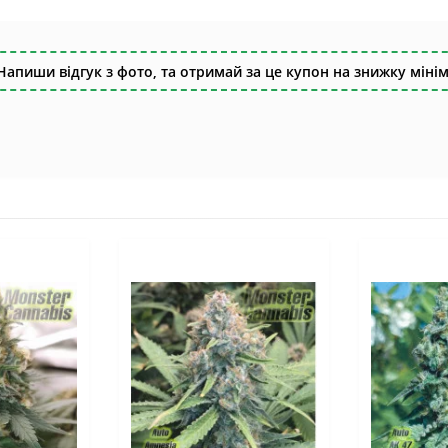
Напиши відгук з фото, та отримай за це купон на знижку мінім