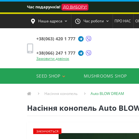
Час подарунків!
ДО ВИБОРУ!
Наша адреса
Час роботи
ПРО НАС
О
+38(063) 420 1 777
+38(066) 247 1 777
Замовити дзвінок
SEED SHOP
MUSHROOMS SHOP
Насіння конопель
Auto BLOW DREAM
Насіння конопель Auto BLOW
ЗАКІНЧУЄТЬСЯ