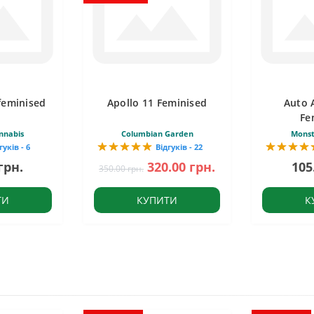
feminised
Apollo 11 Feminised
Auto 
Fe
nnabis
Columbian Garden
Monst
гуків - 6
Відгуків - 22
грн.
320.00 грн.
105
350.00 грн.
ТИ
КУПИТИ
К