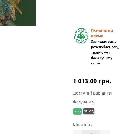
Психічний
вплив
Залишає вас у
розслабленому,
творчому і
балакучому
стані
1 013.00 грн.
Доступні варіанти
Фасування
10 од
5 од
Кількість: