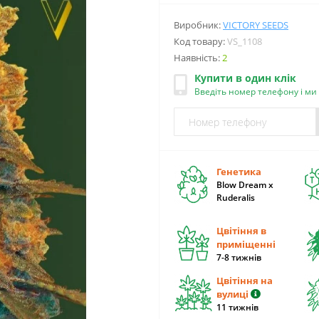
Виробник:
VICTORY SEEDS
Код товару:
VS_1108
Наявність:
2
Купити в один клік
Введіть номер телефону і м
Генетика
Blow Dream x
Ruderalis
Цвітіння в
приміщенні
7-8 тижнів
Цвітіння на
вулиці
11 тижнів