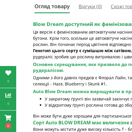
Огляд товару
Відгуки (0)
Схожі то
Blow Dream
доступний як фемінізова
Ця версія є фемінізованим автоквітучим насіння
бутони. Крім того, оскільки це автоквітуче нас
рослин. Він починає період цвітіння відповідно д
Генотип цього сорту є сумішшю між сатівою,
рудераліс зробив цю рослину витривалою і шв
Основне схрещування, яке призвело до 
рудералісом.
Одними з його давніх предків є Флорал Лайн, та
0
селекції - Haze, Blueberry і Skunk #1.
Auto Blow Dream
можна вирощувати в при
У закритому ґрунті він зазвичай закінчує
0
У відкритому ґрунті рослина готова до з
Він може бути дуже хорошим для партизанського
Сорт
Auto BLOW DREAM
має величезне 
0
Вони можуть містити дуже високу кількість Т - 