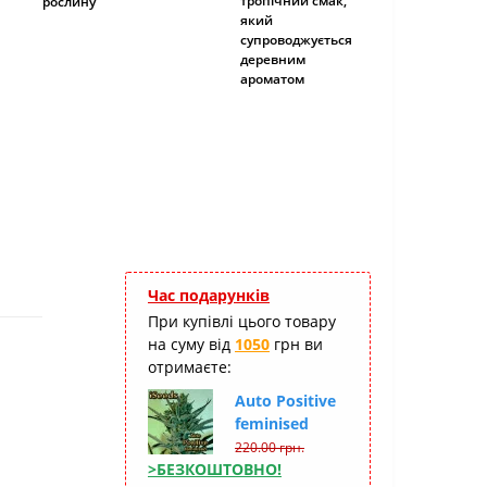
тропічний смак,
рослину
який
супроводжується
деревним
ароматом
Час подарунків
При купівлі цього товару
на суму від
1050
грн ви
отримаєте:
Auto Positive
feminised
220.00 грн.
>БЕЗКОШТОВНО!