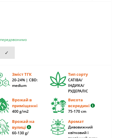
и передзвонимо
✓
Зміст ТГК
Тип сорту
20-24% | CBD:
САТІВА/
medium
ІНДИКА/
РУДЕРАЛІС
Врожай в
Висота
приміщенні
всередині
400 g/m2
75-170 cm
Врожай на
Аромат
вулиці
Дивовижний
квітковий і
60-130 g/