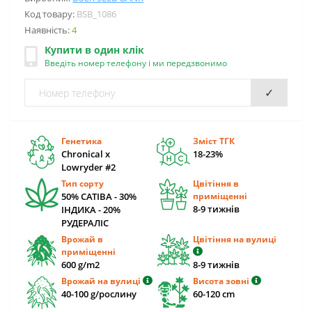
Код товару:
BSB_1086
Наявність:
4
Купити в один клік
Введіть номер телефону і ми передзвонимо
✓
Генетика
Зміст ТГК
Chronical x
18-23%
Lowryder #2
Тип сорту
Цвітіння в
50% САТІВА - 30%
приміщенні
8-9 тижнів
ІНДИКА - 20%
РУДЕРАЛІС
Врожай в
Цвітіння на вулиці
приміщенні
600 g/m2
8-9 тижнів
Врожай на вулиці
Висота зовні
40-100 g/рослину
60-120 cm