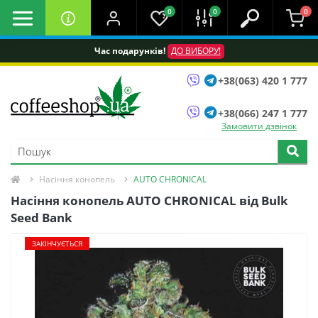
0
0
0
Час подарунків!
ДО ВИБОРУ!
+38(063) 420 1 777
+38(066) 247 1 777
Замовити дзвінок
Насіння конопель
AUTO CHRONICAL
Насіння конопель AUTO CHRONICAL від Bulk
Seed Bank
ЗАКІНЧУЄТЬСЯ