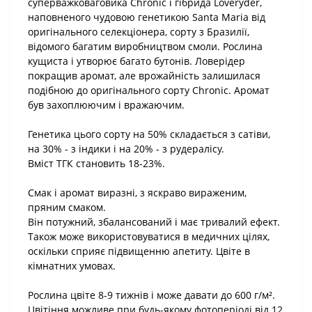
суперважковаговика Chronic і гібрида Loveryder,
наповненого чудовою генетикою Santa Maria від
оригінального селекціонера, сорту з Бразилії,
відомого багатим виробництвом смоли. Рослина
кущиста і утворює багато бутонів. Ловерідер
покращив аромат, але врожайність залишилася
подібною до оригінального сорту Chronic. Аромат
був захоплюючим і вражаючим.
Генетика цього сорту на 50% складається з сатіви,
на 30% - з індики і на 20% - з рудералісу.
Вміст ТГК становить 18-23%.
Смак і аромат виразні, з яскраво вираженим,
пряним смаком.
Він потужний, збалансований і має тривалий ефект.
Також може використовуватися в медичних цілях,
оскільки сприяє підвищенню апетиту. Цвіте в
кімнатних умовах.
Рослина цвіте 8-9 тижнів і може давати до 600 г/м².
Цвітіння можливе при будь-якому фотоперіоді від 12