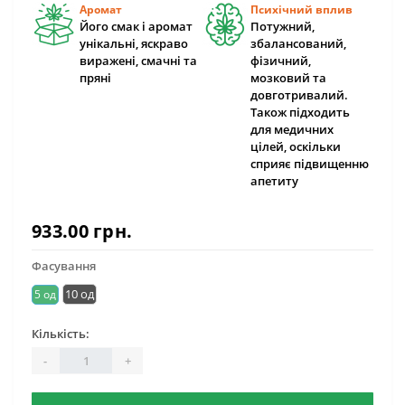
Аромат
Психічний вплив
Його смак і аромат
Потужний,
унікальні, яскраво
збалансований,
виражені, смачні та
фізичний,
пряні
мозковий та
довготривалий.
Також підходить
для медичних
цілей, оскільки
сприяє підвищенню
апетиту
933.00 грн.
Фасування
10 од
5 од
Кількість:
-
+