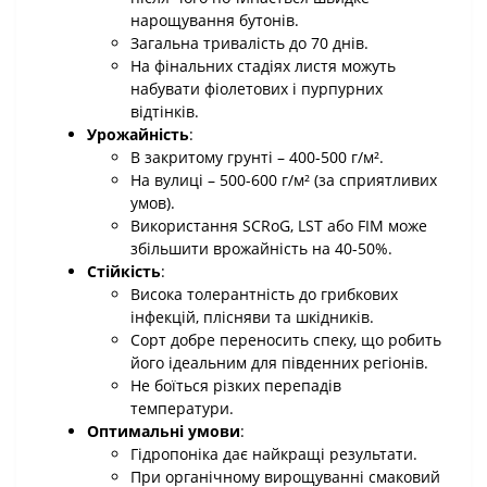
нарощування бутонів.
Загальна тривалість до 70 днів.
На фінальних стадіях листя можуть
набувати фіолетових і пурпурних
відтінків.
Урожайність
:
В закритому грунті – 400-500 г/м².
На вулиці – 500-600 г/м² (за сприятливих
умов).
Використання SCRoG, LST або FIM може
збільшити врожайність на 40-50%.
Стійкість
:
Висока толерантність до грибкових
інфекцій, плісняви та шкідників.
Сорт добре переносить спеку, що робить
його ідеальним для південних регіонів.
Не боїться різких перепадів
температури.
Оптимальні умови
:
Гідропоніка дає найкращі результати.
При органічному вирощуванні смаковий