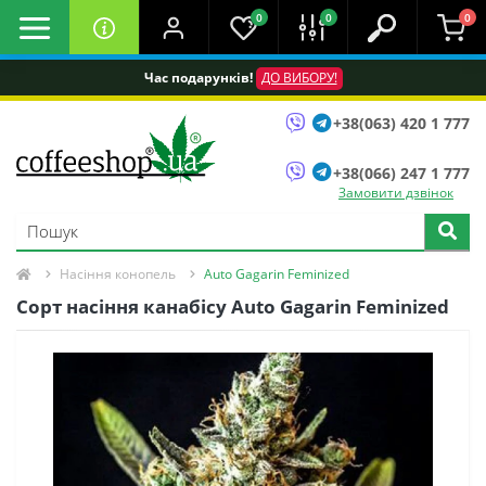
0
0
0
Час подарунків!
ДО ВИБОРУ!
+38(063) 420 1 777
+38(066) 247 1 777
Замовити дзвінок
Насіння конопель
Auto Gagarin Feminized
Сорт насіння канабісу Auto Gagarin Feminized