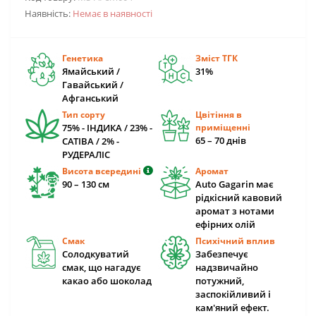
Наявність:
Немає в наявності
Генетика
Зміст ТГК
Ямайський /
31%
Гавайський /
Афганський
Тип сорту
Цвітіння в
75% - ІНДИКА / 23% -
приміщенні
65 – 70 днів
САТІВА / 2% -
РУДЕРАЛІС
Висота всередині
Аромат
90 – 130 cм
Auto Gagarin має
рідкісний кавовий
аромат з нотами
ефірних олій
Смак
Психічний вплив
Солодкуватий
Забезпечує
смак, що нагадує
надзвичайно
какао або шоколад
потужний,
заспокійливий і
кам'яний ефект.