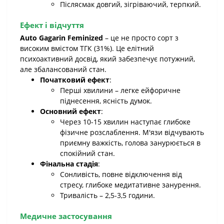
Післясмак довгий, зігріваючий, терпкий.
Ефект і відчуття
Auto Gagarin Feminized
– це не просто сорт з
високим вмістом ТГК (31%). Це елітний
психоактивний досвід, який забезпечує потужний,
але збалансований стан.
Початковий ефект
:
Перші хвилини – легке ейфоричне
піднесення, ясність думок.
Основний ефект
:
Через 10-15 хвилин наступає глибоке
фізичне розслаблення. М'язи відчувають
приємну важкість, голова занурюється в
спокійний стан.
Фінальна стадія
:
Сонливість, повне відключення від
стресу, глибоке медитативне занурення.
Тривалість – 2,5-3,5 години.
Медичне застосування