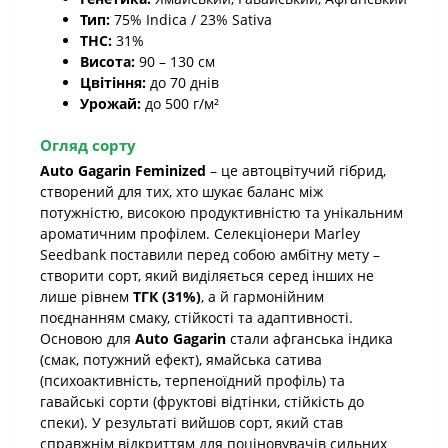
Тип:
75% Indica / 23% Sativa
THC:
31%
Висота:
90 – 130 см
Цвітіння:
до 70 днів
Урожай:
до 500 г/м²
Огляд сорту
Auto Gagarin Feminized
– це автоцвітучий гібрид,
створений для тих, хто шукає баланс між
потужністю, високою продуктивністю та унікальним
ароматичним профілем. Селекціонери Marley
Seedbank поставили перед собою амбітну мету –
створити сорт, який виділяється серед інших не
лише рівнем
ТГК (31%)
, а й гармонійним
поєднанням смаку, стійкості та адаптивності.
Основою для
Auto Gagarin
стали афганська індика
(смак, потужний ефект), ямайська сатива
(психоактивність, терпеноїдний профіль) та
гавайські сорти (фруктові відтінки, стійкість до
спеки). У результаті вийшов сорт, який став
справжнім відкриттям для поціновувачів сильних