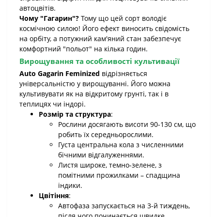
автоцвітів.
Чому "Гагарин"?
Тому що цей сорт володіє
космічною силою! Його ефект виносить свідомість
на орбіту, а потужний кам'яний стан забезпечує
комфортний "польот" на кілька годин.
Вирощування та особливості культивації
Auto Gagarin Feminized
відрізняється
універсальністю у вирощуванні. Його можна
культивувати як на відкритому грунті, так і в
теплицях чи індорі.
Розмір та структура
:
Рослини досягають висоти 90-130 см, що
робить їх середньорослими.
Густа центральна кола з численними
бічними відгалуженнями.
Листя широке, темно-зелене, з
помітними прожилками – спадщина
індики.
Цвітіння
:
Автофаза запускається на 3-й тиждень,
після чого починається швидке