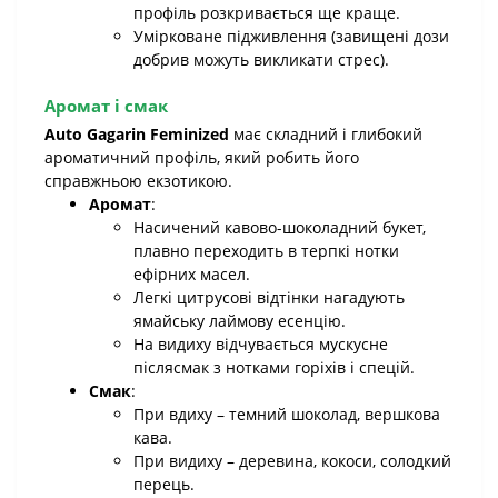
профіль розкривається ще краще.
Умірковане підживлення (завищені дози
добрив можуть викликати стрес).
Аромат і смак
Auto Gagarin Feminized
має складний і глибокий
ароматичний профіль, який робить його
справжньою екзотикою.
Аромат
:
Насичений кавово-шоколадний букет,
плавно переходить в терпкі нотки
ефірних масел.
Легкі цитрусові відтінки нагадують
ямайську лаймову есенцію.
На видиху відчувається мускусне
післясмак з нотками горіхів і спецій.
Смак
:
При вдиху – темний шоколад, вершкова
кава.
При видиху – деревина, кокоси, солодкий
перець.