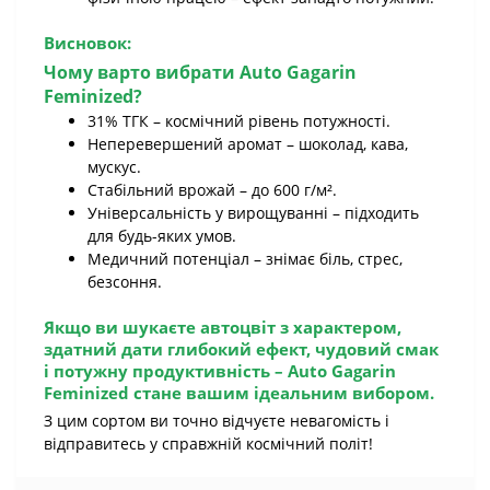
Висновок:
Чому варто вибрати
Auto Gagarin
Feminized
?
31% ТГК – космічний рівень потужності.
Неперевершений аромат – шоколад, кава,
мускус.
Стабільний врожай – до 600 г/м².
Універсальність у вирощуванні – підходить
для будь-яких умов.
Медичний потенціал – знімає біль, стрес,
безсоння.
Якщо ви шукаєте автоцвіт з характером,
здатний дати глибокий ефект, чудовий смак
і потужну продуктивність –
Auto Gagarin
Feminized
стане вашим ідеальним вибором.
З цим сортом ви точно відчуєте невагомість і
відправитесь у справжній космічний політ!