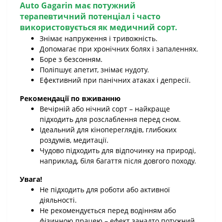
Auto Gagarin
має потужний
терапевтичний потенціал і часто
використовується як медичний сорт.
Знімає напруження і тривожність.
Допомагає при хронічних болях і запаленнях.
Боре з безсонням.
Поліпшує апетит, знімає нудоту.
Ефективний при панічних атаках і депресії.
Рекомендації по вживанню
Вечірній або нічний сорт – найкраще
підходить для розслаблення перед сном.
Ідеальний для кінопереглядів, глибоких
роздумів, медитації.
Чудово підходить для відпочинку на природі,
наприклад, біля багаття після довгого походу.
Увага!
Не підходить для роботи або активної
діяльності.
Не рекомендується перед водінням або
фізичною працею – ефект занадто потужний.