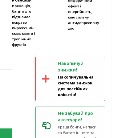
нюансами
ейфоричний
прянощів,
ефект і
багато хто
енергійність,
відзначає
має сильну
яскраво
антидепресивну
виражений
дію
смак манго і
тропічних
фруктів
Накопичуй
знижки!
Накопичувальна
система знижок
для постійних
клієнтів!
Не забувай про
аксесуари!
Кращі бонги, напаси
та багато іншого за