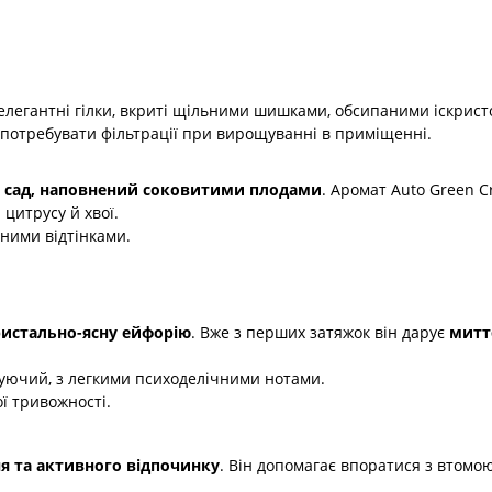
, елегантні гілки, вкриті щільними шишками, обсипаними іскрист
 потребувати фільтрації при вирощуванні в приміщенні.
 сад, наповнений соковитими плодами
. Аромат Auto Green 
 цитрусу й хвої.
ними відтінками.
ристально-ясну ейфорію
. Вже з перших затяжок він дарує
митт
ючий, з легкими психоделічними нотами.
ї тривожності.
ня та активного відпочинку
. Він допомагає впоратися з втомою