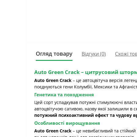
Огляд товару
Відгуки (0)
Схожі то
Auto Green Crack
– цитрусовий шторм 
Auto Green Crack
– це автоцвітуча версія леге
поєднуються гени Колумбії, Мексики та Афгані
Генетика та походження
Цей сорт успадкував потужні стимулюючі власти
автоцвітучою сативою, назву якої залишили в се
потужний психоактивний ефект та чудову в
Особливості вирощування
Auto Green Crack
– це невибагливий та стійкий 