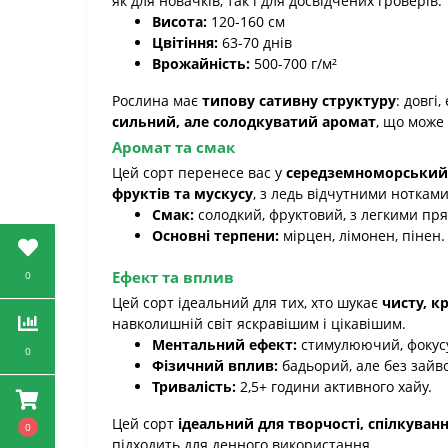
як для новачків, так і для досвідчених гроверів.
Висота:
120-160 см
Цвітіння:
63-70 днів
Врожайність:
500-700 г/м²
Рослина має
типову сативну структуру
: довгі
сильний, але солодкуватий аромат
, що може
Аромат та смак
Цей сорт перенесе вас у
середземноморський
фруктів та мускусу
, з ледь відчутними нотками
Смак:
солодкий, фруктовий, з легкими пря
Основні терпени:
мірцен, лімонен, пінен.
Ефект та вплив
0
Цей сорт ідеальний для тих, хто шукає
чисту, к
навколишній світ яскравішим і цікавішим.
Ментальний ефект:
стимулюючий, фокусу
0
Фізичний вплив:
бадьорий, але без зайво
Тривалість:
2,5+ години активного хайу.
Цей сорт
ідеальний для творчості, спілкуван
0
підходить для денного використання.