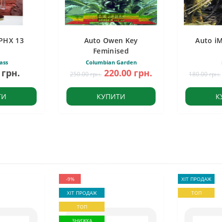
PHX 13
Auto Owen Key
Auto i
Feminised
ass
Columbian Garden
 грн.
220.00 грн.
250.00 грн.
180.00 грн.
ТИ
КУПИТИ
К
-9%
ХІТ ПРОДАЖ
ХІТ ПРОДАЖ
ТОП
ТОП
ЗНИЖКА