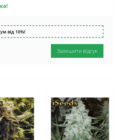
ика!
ум від 10%!
Залишити відгук