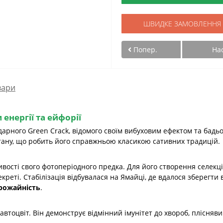
ШВИДКЕ ЗАМОВЛЕННЯ
Попер.
На
вари
енергії та ейфорії
ндарного Green Crack, відомого своїм вибуховим ефектом та бад
стану, що робить його справжньою класикою сативних традицій.
вості свого фотоперіодного предка. Для його створення селекц
креті. Стабілізація відбувалася на Ямайці, де вдалося зберегти 
рожайність
.
автоцвіт. Він демонструє відмінний імунітет до хвороб, плісняв