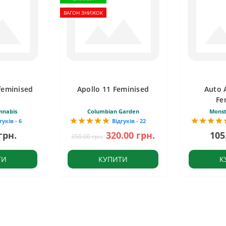
ВАГОН ЗНИЖОК
feminised
Apollo 11 Feminised
Auto 
Fe
nnabis
Columbian Garden
Monst
гуків - 6
Відгуків - 22
грн.
320.00 грн.
105
350.00 грн.
ТИ
КУПИТИ
К