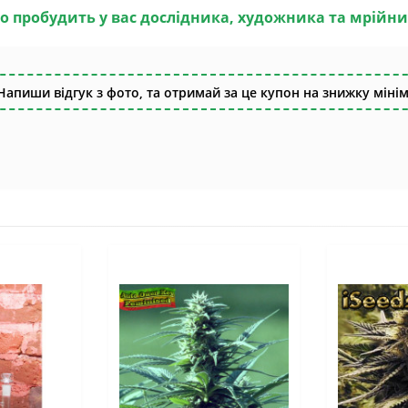
о пробудить у вас дослідника, художника та мрійн
Напиши відгук з фото, та отримай за це купон на знижку мінім