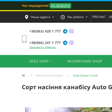
Час подарунків!
ДО ВИБОРУ!
Наша адреса
Час роботи
ПРО НАС
О
+38(063) 420 1 777
+38(066) 247 1 777
Замовити дзвінок
SEED SHOP
MUSHROOMS SHOP
Насіння конопель
Auto Green Crack
Сорт насіння канабісу Auto 