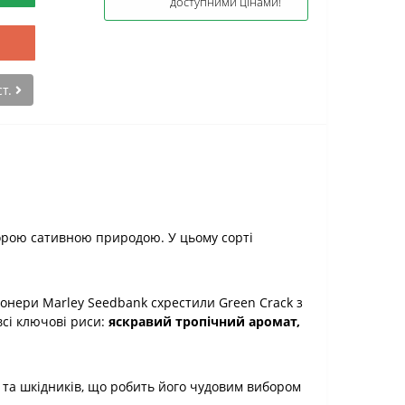
доступними цінами!
ст.
ьорою сативною природою. У цьому сорті
іонери Marley Seedbank схрестили Green Crack з
всі ключові риси:
яскравий тропічний аромат,
и та шкідників, що робить його чудовим вибором