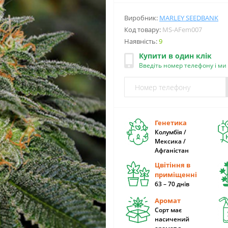
Виробник:
MARLEY SEEDBANK
Код товару:
MS-AFem007
Наявність:
9
Купити в один клік
Введіть номер телефону і м
Генетика
Колумбія /
Мексика /
Афганістан
Цвітіння в
приміщенні
63 – 70 днів
Аромат
Сорт має
насичений