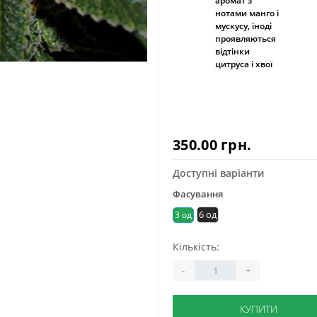
аромат з
нотами манго і
мускусу, іноді
проявляються
відтінки
цитруса і хвої
350.00 грн.
Доступні варіанти
Фасування
6 од
3 од
Кількість:
-
+
КУПИТИ