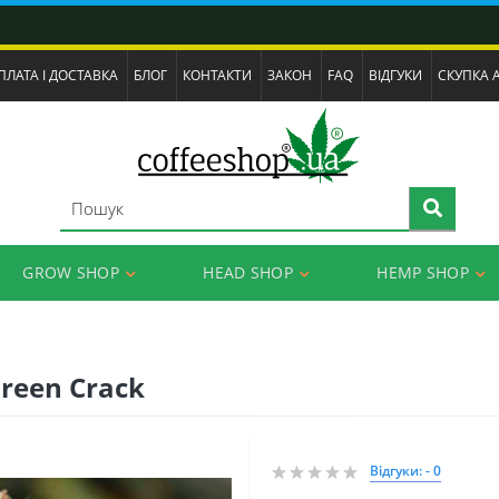
ПЛАТА І ДОСТАВКА
БЛОГ
КОНТАКТИ
ЗАКОН
FAQ
ВІДГУКИ
СКУПКА 
GROW SHOP
HEAD SHOP
HEMP SHOP
Green Crack
Відгуки: - 0