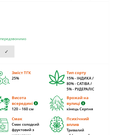
и передзвонимо
✓
Зміст ТГК
Тип сорту
25%
15% - ІНДИКА /
80% - САТІВА /
5% - РУДЕРАЛІС
Висота
Врожай на
всередині
вулиці
120 – 160 cм
кінець Серпня
Смак
Психічний
Смак солодкий
вплив
фруктовий з
Тривалий