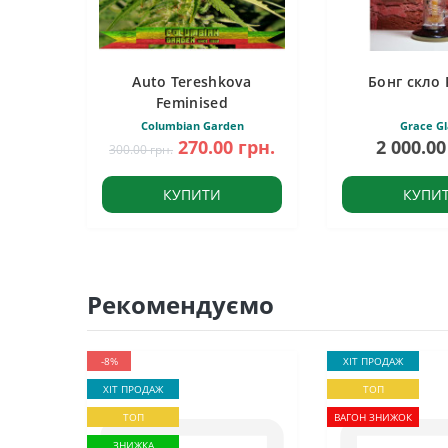
Auto Tereshkova
Бонг скло 
Feminised
Columbian Garden
Grace Gl
270.00 грн.
2 000.00
300.00 грн.
КУПИТИ
КУПИ
Рекомендуємо
-8%
ХІТ ПРОДАЖ
ХІТ ПРОДАЖ
ТОП
ТОП
ВАГОН ЗНИЖОК
ЗНИЖКА