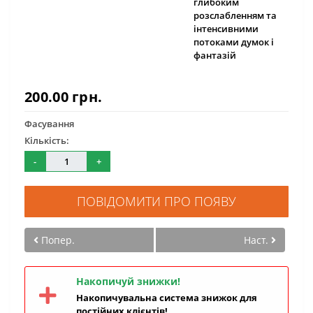
глибоким
розслабленням та
інтенсивними
потоками думок і
фантазій
200.00 грн.
Фасування
Кількість:
-
+
ПОВІДОМИТИ ПРО ПОЯВУ
Попер.
Наст.
Накопичуй знижки!
Накопичувальна система знижок для
постійних клієнтів!