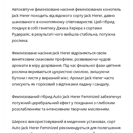
Автоквітуче фемінізоване насіння фемінізованих конопель
Jack Herer походить від відомого сорту Jack Herer, давно
шанованого в конопляному співтоваристві. Цей гібрид
поєднує в собі генетику Джека Херера з сортами
Рудераліс, в результаті чого вийшла стабільна, потужна
рослина.
Фемінізоване насіння Jack Herer відрізняється своїм
винятковим смаковим профілем, розвиваючи чудові
аромати в міру дозрівання. Під час фінальної фази цвітіння
рослина вкривається цукристою смолою, змішуючи
бутони і листя у виразний мікс. Аромат Jack Herer часто
описують як горіховий з відтінками ладану і сандалу.
Фемінізований гібрид Auto Jack Herer Feminized забезпечує
потужний церебральний ефект у поєднанні з глибоким
розслабленням та інтенсивним творчим мисленням.
Широко використовуваний в медичних установах, сорт
Auto Jack Herer Feminized рекомендується для полегшення