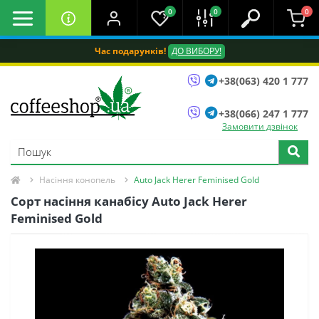
0
0
0
Час подарунків!
ДО ВИБОРУ!
+38(063) 420 1 777
+38(066) 247 1 777
Замовити дзвінок
Насіння конопель
Auto Jack Herer Feminised Gold
Сорт насіння канабісу Auto Jack Herer
Feminised Gold