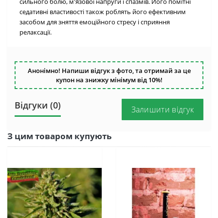
сильного болю, м'язової напруги і спазмів. Його помітні
седативні властивості також роблять його ефективним
засобом для зняття емоційного стресу і сприяння
релаксації.
Анонімно! Напиши відгук з фото, та отримай за це
купон на знижку мінімум від 10%!
Відгуки (0)
Залишити відгук
З цим товаром купують