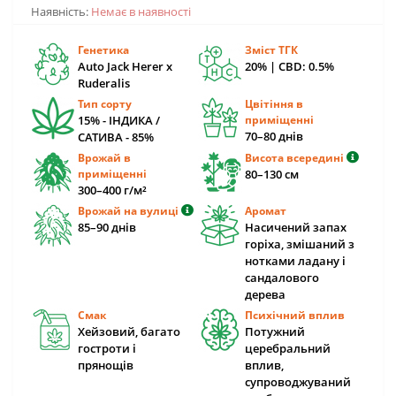
Наявність:
Немає в наявності
Генетика
Зміст ТГК
Auto Jack Herer x
20% | CBD: 0.5%
Ruderalis
Тип сорту
Цвітіння в
15% - ІНДИКА /
приміщенні
70–80 днів
САТИВА - 85%
Врожай в
Висота всередині
приміщенні
80–130 см
300–400 г/м²
Врожай на вулиці
Аромат
85–90 днів
Насичений запах
горіха, змішаний з
нотками ладану і
сандалового
дерева
Смак
Психічний вплив
Хейзовий, багато
Потужний
гостроти і
церебральний
прянощів
вплив,
супроводжуваний