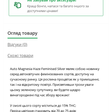
Не забувай про аксесуари!
Кращі бонги, напаси та багато іншого за
доступними цінами!
Огляд товару
Відгуки (0)
Схожі товари
Auto Magnesia Haze Feminised Silver являє собою новинку
серед автоквітучих фемінізованих сортів, доступну на
сучасному ринку. Ця рослина процвітає як у приміщенні,
так і на відкритому повітрі. Присвятивши трохи уваги
цьому зеленому супутнику, ви будете щедро
винагороджені під час збору врожаю!
У смолі цього сорту міститься до 15% THC;
Період цвітіння становить від 70 до 75 днів;