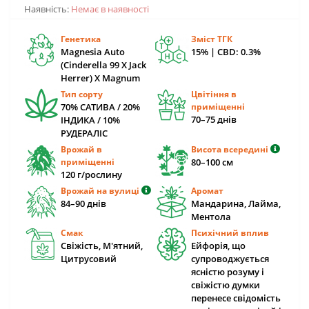
Наявність:
Немає в наявності
Генетика
Зміст ТГК
Magnesia Auto
15% | CBD: 0.3%
(Cinderella 99 X Jack
Herrer) X Magnum
Тип сорту
Цвітіння в
70% САТИВА / 20%
приміщенні
70–75 днів
ІНДИКА / 10%
РУДЕРАЛІС
Врожай в
Висота всередині
приміщенні
80–100 см
120 г/рослину
Врожай на вулиці
Аромат
84–90 днів
Мандарина, Лайма,
Ментола
Смак
Психічний вплив
Свіжість, М'ятний,
Ейфорія, що
Цитрусовий
супроводжується
ясністю розуму і
свіжістю думки
перенесе свідомість