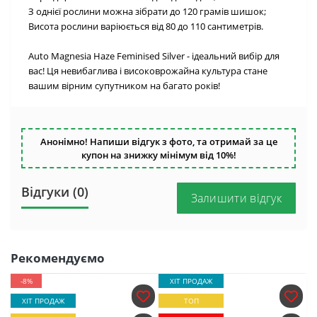
З однієї рослини можна зібрати до 120 грамів шишок;
Висота рослини варіюється від 80 до 110 сантиметрів.
Auto Magnesia Haze Feminised Silver - ідеальний вибір для
вас! Ця невибаглива і високоврожайна культура стане
вашим вірним супутником на багато років!
Анонімно! Напиши відгук з фото, та отримай за це
купон на знижку мінімум від 10%!
Відгуки (0)
Залишити відгук
Рекомендуємо
-8%
ХІТ ПРОДАЖ
ХІТ ПРОДАЖ
ТОП