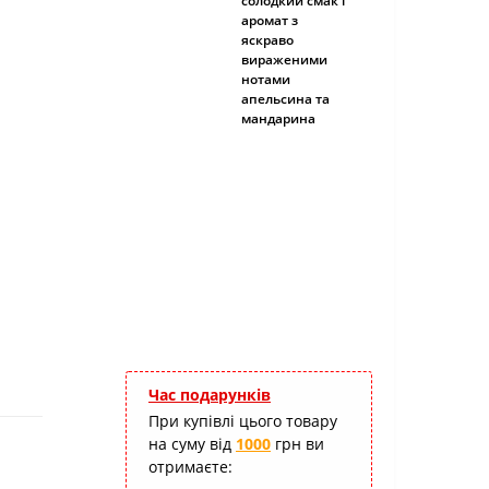
солодкий смак і
аромат з
яскраво
вираженими
нотами
апельсина та
мандарина
Час подарунків
При купівлі цього товару
на суму від
1000
грн ви
отримаєте: