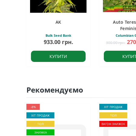
AK
Auto Tere
Femini
Bulk Seed Bank
Columbian 
933.00 грн.
270
300.00 грн.
КУПИТИ
КУПИ
Рекомендуємо
-8%
ХІТ ПРОДАЖ
ХІТ ПРОДАЖ
ТОП
ТОП
ВАГОН ЗНИЖОК
ЗНИЖКА