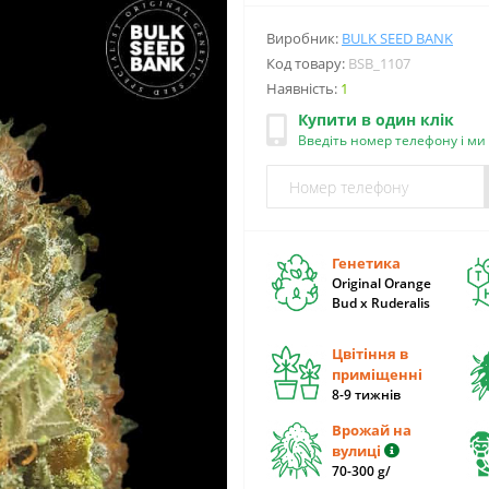
Виробник:
BULK SEED BANK
Код товару:
BSB_1107
Наявність:
1
Купити в один клік
Введіть номер телефону і м
Генетика
Original Orange
Bud x Ruderalis
Цвітіння в
приміщенні
8-9 тижнів
Врожай на
вулиці
70-300 g/