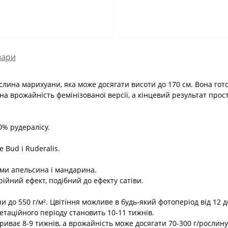
вари
слина марихуани, яка може досягати висоти до 170 см. Вона готов
а врожайність фемінізованої версії, а кінцевий результат про
0% рудералісу.
e Bud і Ruderalis.
ками апельсина і мандарина.
ійний ефект, подібний до ефекту сатіви.
и до 550 г/м². Цвітіння можливе в будь-який фотоперіод від 12 д
гетаційного періоду становить 10-11 тижнів.
риває 8-9 тижнів, а врожайність може досягати 70-300 г/рослину