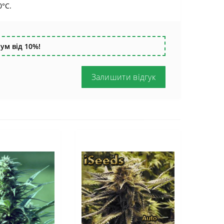
0°C.
ум від 10%!
Залишити відгук