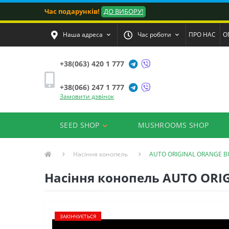
Час подарунків!
ДО ВИБОРУ!
Наша адреса
Час роботи
ПРО НАС
О
+38(063) 420 1 777
+38(066) 247 1 777
Замовити дзвінок
SEED SHOP
MUSHROOMS SHOP
Насіння конопель
AUTO ORIGINAL ORANGE 
Насіння конопель AUTO ORIG
ЗАКІНЧУЄТЬСЯ