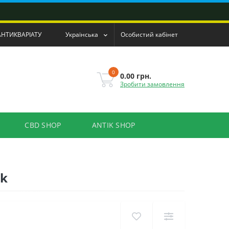
АНТИКВАРІАТУ
Українська
Особистий кабінет
0
0.00 грн.
Зробити замовлення
CBD SHOP
ANTIK SHOP
nk