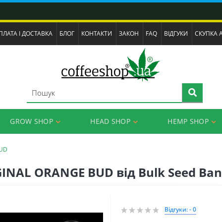
ПЛАТА І ДОСТАВКА
БЛОГ
КОНТАКТИ
ЗАКОН
FAQ
ВІДГУКИ
СКУПКА 
GROW SHOP
HEAD SHOP
HEMP SHOP
BUD
INAL ORANGE BUD від Bulk Seed Ba
Відгуки: - 0