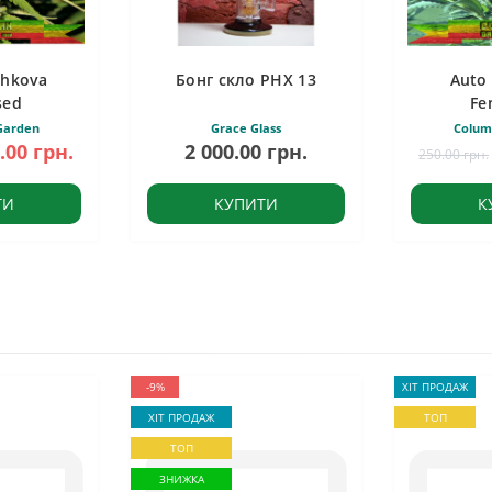
shkova
Бонг скло PHX 13
Auto
sed
Fe
Garden
Grace Glass
Colum
.00 грн.
2 000.00 грн.
250.00 грн.
ТИ
КУПИТИ
К
-9%
ХІТ ПРОДАЖ
ХІТ ПРОДАЖ
ТОП
ТОП
ЗНИЖКА