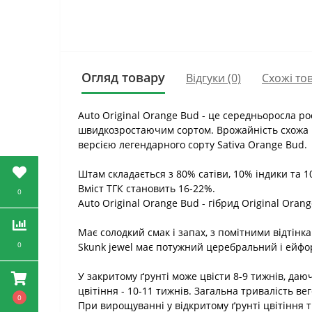
Огляд товару
Відгуки (0)
Схожі то
Auto Original Orange Bud - це середньоросла ро
швидкозростаючим сортом. Врожайність схожа н
версією легендарного сорту Sativa Orange Bud.
Штам складається з 80% сатіви, 10% індики та 1
Вміcт ТГК становить 16-22%.
0
Auto Original Orange Bud - гібрид Original Orang
Має солодкий смак і запах, з помітними відтін
0
Skunk jewel має потужний церебральний і ейфор
У закритому ґрунті може цвісти 8-9 тижнів, даюч
цвітіння - 10-11 тижнів. Загальна тривалість ве
0
При вирощуванні у відкритому ґрунті цвітіння т