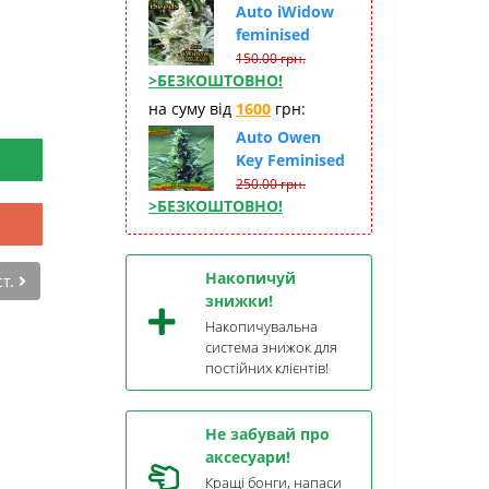
Auto iWidow
feminised
150.00 грн.
>БЕЗКОШТОВНО!
на суму від
1600
грн:
Auto Owen
Key Feminised
250.00 грн.
>БЕЗКОШТОВНО!
Накопичуй
ст.
знижки!
Накопичувальна
система знижок для
постійних клієнтів!
Не забувай про
аксесуари!
Кращі бонги, напаси