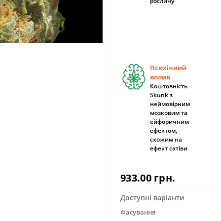
рослину
Психічний
вплив
Коштовність
Skunk з
неймовірним
мозковим та
ейфоричним
ефектом,
схожим на
ефект сатіви
933.00 грн.
Доступні варіанти
Фасування