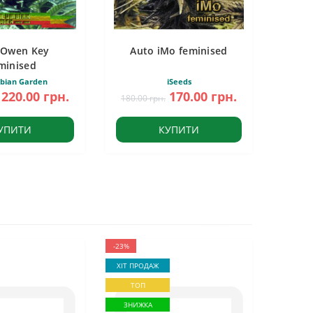
 Owen Key
Auto iMo feminised
minised
bian Garden
iSeeds
220.00 грн.
170.00 грн.
180.00 грн.
УПИТИ
КУПИТИ
-23%
ХІТ ПРОДАЖ
ТОП
ЗНИЖКА