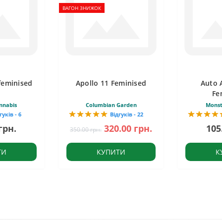
ВАГОН ЗНИЖОК
feminised
Apollo 11 Feminised
Auto 
Fe
nnabis
Columbian Garden
Monst
гуків - 6
Відгуків - 22
грн.
320.00 грн.
105
350.00 грн.
ТИ
КУПИТИ
К