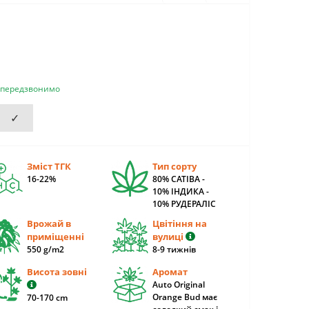
и передзвонимо
✓
Зміст ТГК
Тип сорту
16-22%
80% САТІВА -
10% ІНДИКА -
10% РУДЕРАЛІС
Врожай в
Цвітіння на
приміщенні
вулиці
550 g/m2
8-9 тижнів
Висота зовні
Аромат
Auto Original
Orange Bud має
70-170 cm