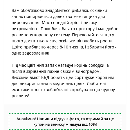
Вам обов'язково знадобиться рибалка, оскільки
запах поширюється далеко за межі ящика для
вирощування! Має середній зріст і високу
витривалість. Полюбляє багато простору і має добре
розвинену кореневу систему. Переконайтеся, що у
нього достатньо місця, оскільки він любить рости.
Цвіте приблизно через 8-10 тижнів, і збирати його -
одне задоволення!
Під час цвітіння запах нагадує корінь солодки, а
після визрівання пахне свіжим виноградом.
Високий вміст КБД робить цей сорт дуже хорошим
для використання в медичних цілях. Любителі
екзотики просто зобов'язані спробувати цю чудову
рослину!
Анонімно! Напиши відгук з фото, та отримай за це
купон на знижку мінімум від 10%!