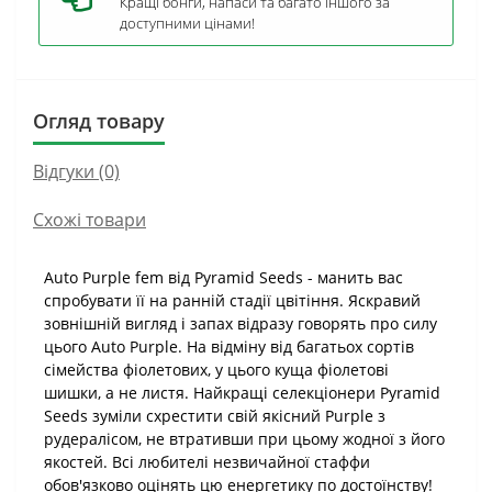
Кращі бонги, напаси та багато іншого за
доступними цінами!
Огляд товару
Відгуки (0)
Схожі товари
Auto Purple fem від Pyramid Seeds - манить вас
спробувати її на ранній стадії цвітіння. Яскравий
зовнішній вигляд і запах відразу говорять про силу
цього Auto Purple. На відміну від багатьох сортів
сімейства фіолетових, у цього куща фіолетові
шишки, а не листя. Найкращі селекціонери Pyramid
Seeds зуміли схрестити свій якісний Purple з
рудералісом, не втративши при цьому жодної з його
якостей. Всі любителі незвичайної стаффи
обов'язково оцінять цю енергетику по достоїнству!