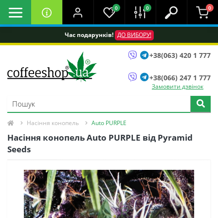
0
0
0
Час подарунків!
ДО ВИБОРУ!
+38(063) 420 1 777
+38(066) 247 1 777
Замовити дзвінок
Насіння конопель
Auto PURPLE
Насіння конопель Auto PURPLE від Pyramid
Seeds