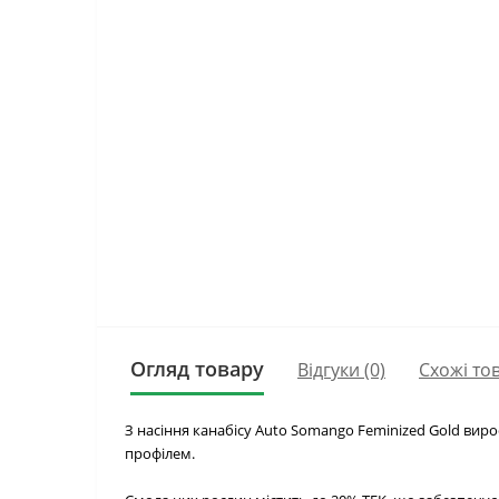
Огляд товару
Відгуки (0)
Схожі то
З насіння канабісу Auto Somango Feminized Gold вир
профілем.