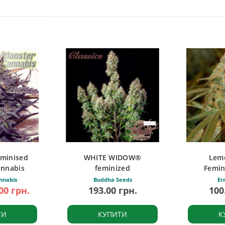
eminised
WHITE WIDOW®
Lem
annabis
feminized
Femin
nnabis
Buddha Seeds
Er
00 грн.
193.00 грн.
100
ТИ
КУПИТИ
К