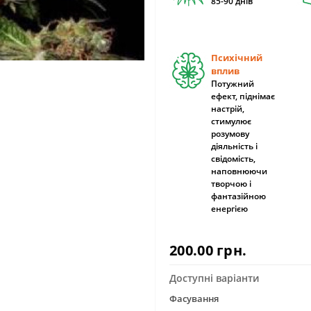
85-90 днів
Психічний
вплив
Потужний
ефект, піднімає
настрій,
стимулює
розумову
діяльність і
свідомість,
наповнюючи
творчою і
фантазійною
енергією
200.00 грн.
Доступні варіанти
Фасування