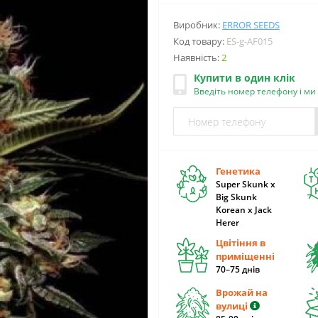
Виробник:
ERROR SEEDS
Код товару:
ES-g-AF015
Наявність:
2
Купити в один клік
Введіть номер телефону і м
Генетика
Super Skunk x
Big Skunk
Korean x Jack
Herer
Цвітіння в
приміщенні
70–75 днів
Врожай на
вулиці