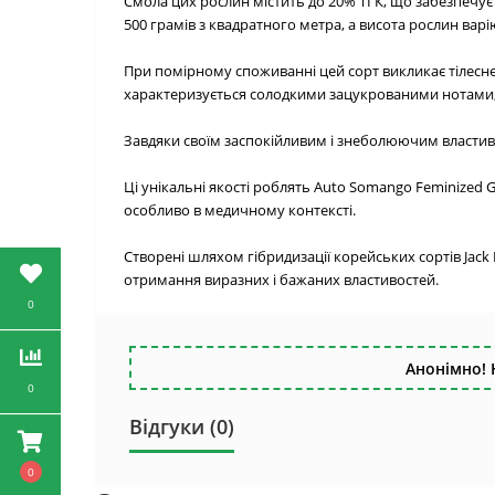
Смола цих рослин містить до 20% ТГК, що забезпечує 
500 грамів з квадратного метра, а висота рослин варі
При помірному споживанні цей сорт викликає тілесне
характеризується солодкими зацукрованими нотами, як
Завдяки своїм заспокійливим і знеболюючим властив
Ці унікальні якості роблять Auto Somango Feminized G
особливо в медичному контексті.
Створені шляхом гібридизації корейських сортів Jack
отримання виразних і бажаних властивостей.
0
Анонімно! 
0
Відгуки (0)
0