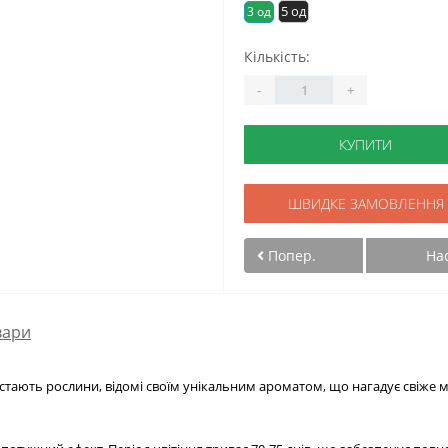
5 од
3 од
Кількість:
-
+
КУПИТИ
ШВИДКЕ ЗАМОВЛЕННЯ
Попер.
На
вари
остають рослини, відомі своїм унікальним ароматом, що нагадує свіж