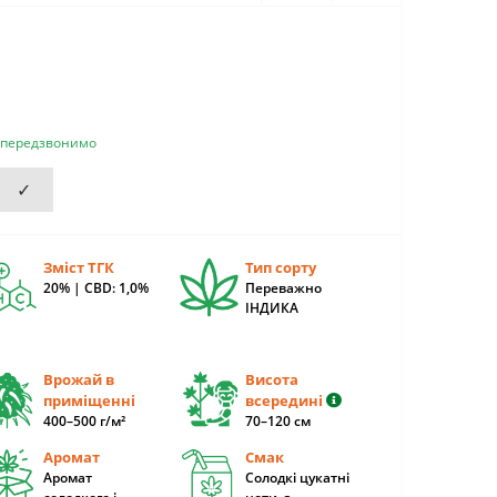
и передзвонимо
✓
Зміст ТГК
Тип сорту
20% | CBD: 1,0%
Переважно
ІНДИКА
Врожай в
Висота
приміщенні
всередині
400–500 г/м²
70–120 см
Аромат
Смак
Аромат
Солодкі цукатні