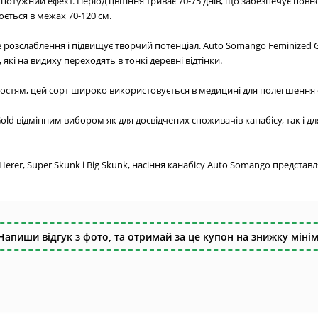
потужний ефект. Період цвітіння триває 70-75 днів, що забезпечує пов
юється в межах 70-120 см.
 розслаблення і підвищує творчий потенціал. Auto Somango Feminized
і на видиху переходять в тонкі деревні відтінки.
остям, цей сорт широко використовується в медицині для полегшення 
old відмінним вибором як для досвідчених споживачів канабісу, так і дл
 Herer, Super Skunk і Big Skunk, насіння канабісу Auto Somango предс
Напиши відгук з фото, та отримай за це купон на знижку мінім