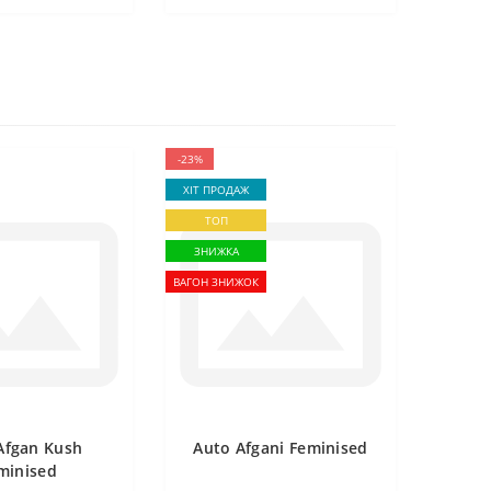
-23%
ХІТ ПРОДАЖ
ТОП
ЗНИЖКА
ВАГОН ЗНИЖОК
Afgan Kush
Auto Afgani Feminised
minised