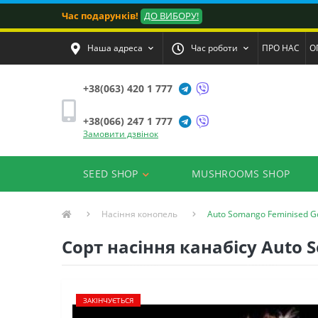
Час подарунків!
ДО ВИБОРУ!
Наша адреса
Час роботи
ПРО НАС
О
+38(063) 420 1 777
+38(066) 247 1 777
Замовити дзвінок
SEED SHOP
MUSHROOMS SHOP
Насіння конопель
Auto Somango Feminised G
Сорт насіння канабісу Auto 
ЗАКІНЧУЄТЬСЯ