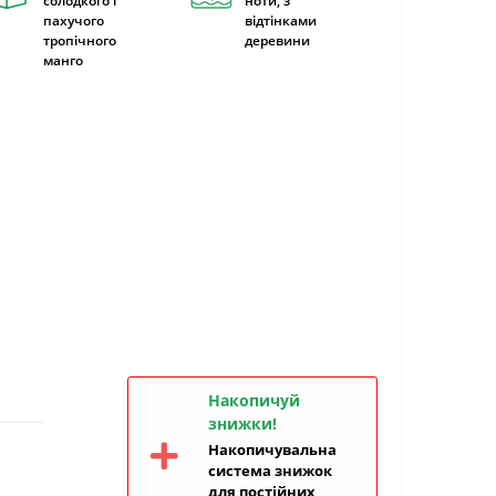
солодкого і
ноти, з
пахучого
відтінками
тропічного
деревини
манго
Накопичуй
знижки!
Накопичувальна
система знижок
для постійних