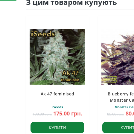
З цим товаром купують
Ak 47 feminised
Blueberry f
Monster C
iSeeds
Monster Ca
175.00 грн.
80.
190.00 грн.
85.00 грн.
КУПИТИ
КУПИ