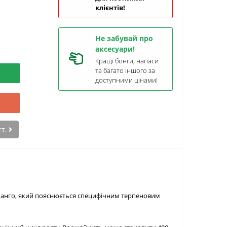
клієнтів!
Не забувай про
аксесуари!
Кращі бонги, напаси
та багато іншого за
доступними цінами!
ст.
е манго, який пояснюється специфічним терпеновим