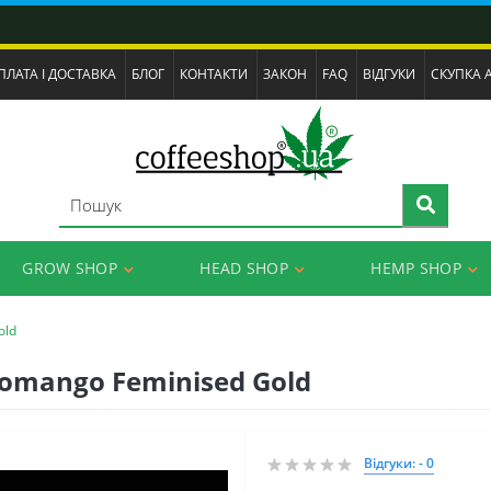
ПЛАТА І ДОСТАВКА
БЛОГ
КОНТАКТИ
ЗАКОН
FAQ
ВІДГУКИ
СКУПКА 
GROW SHOP
HEAD SHOP
HEMP SHOP
old
Somango Feminised Gold
Відгуки: - 0