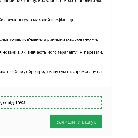
ноцінний цикл росту. Врожайність може становити 400-
 Gold демонструє смаковий профіль, що
симптомів, пов'язаних з різними захворюваннями.
я новачків, які вивчають його терапевтичні переваги,
тавляють собою добре продуману суміш, спрямовану на
ум від 10%!
Залишити відгук