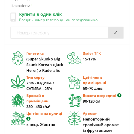
Наявність:
1
Купити в один клік
Введіть номер телефону і ми передзвонимо
✓
Генетика
Зміст ТГК
(Super Skunk x Big
15-17%
Skunk Korean x Jack
Herer) х Ruderalis
Тип сорту
Цвітіння в
75% - ІНДИКА /
приміщенні
60–70 днів
САТИВА - 25%
Врожай в
Висота всередині
приміщенні
90-120 cм
350 - 450 г/м²
Цвітіння на вулиці
Аромат
Неповторний
кінець Жовтня
тропічний аромат
із фруктовими