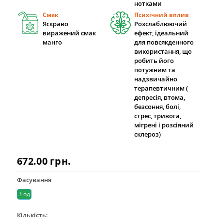
нотками
Смак
Психічний вплив
Яскраво
Розслаблюючий
виражений смак
ефект, ідеальний
манго
для повсякденного
використання, що
робить його
потужним та
надзвичайно
терапевтичним (
депресія, втома,
безсоння, болі,
стрес, тривога,
мігрені і розсіяний
склероз)
672.00 грн.
Фасування
3 од
Кількість: