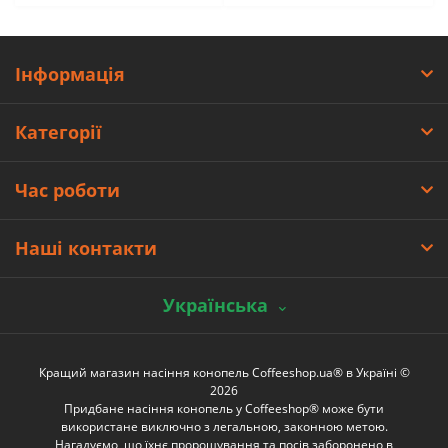
Інформація
Категорії
Час роботи
Наші контакти
Українська
Кращий магазин насіння конопель Coffeeshop.ua® в Україні ©
2026
Придбане насіння конопель у Coffeeshop® може бути
використане виключно з легальною, законною метою.
Нагадуємо, що їхнє пророщування та посів заборонено в