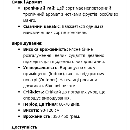
Смак і Аромат
:
Тропічний Рай:
Цей сорт має неповторний
тропічний аромат з нотками фруктів, особливо
манго.
Смачний канабіс:
Вважається одним із
найсмачніших сортів конопель.
Вирощування:
Висока врожайність:
Рясне бічне
розгалуження і великі суцвіття ідеально
підходять для щоденного використання.
Універсальність:
Вирощується як у
приміщенні (Indoor), так і на відкритому
повітрі (Outdoor). На вулиці рослини
досягають більшої висоти.
Стійкість:
Стійкий до погодних умов, що
спрощує вирощування.
Період Цвітіння:
60-70 днів.
Висота:
90-120 см.
Врожайність:
350-450 грам.
Доступність: