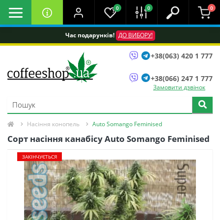
0
0
0
Час подарунків!
ДО ВИБОРУ!
+38(063) 420 1 777
+38(066) 247 1 777
Замовити дзвінок
Насіння конопель
Auto Somango Feminised
Сорт насіння канабісу Auto Somango Feminised
ЗАКІНЧУЄТЬСЯ