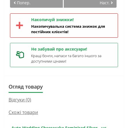
Попер.
Наст.
Накопичуй знижки!
Накопичувальна система знижок для
постійних клієнтів!
Не забувай про аксесуари!
Кращі бонги, напаси та багато іншого за
доступними цінами!
Огляд товару
Відгуки (0)
Схожі товари
Auto Wedding Cheesecake Feminised Silver
- це