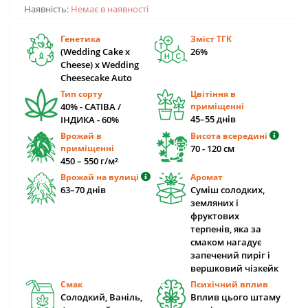
Наявність:
Немає в наявності
Генетика
Зміст ТГК
(Wedding Cake x
26%
Cheese) x Wedding
Cheesecake Auto
Тип сорту
Цвітіння в
40% - САТІВА /
приміщенні
45–55 днів
IНДИКА - 60%
Врожай в
Висота всередині
приміщенні
70 - 120 см
450 – 550 г/м²
Врожай на вулиці
Аромат
63–70 днів
Суміш солодких,
земляних і
фруктових
терпенів, яка за
смаком нагадує
запечений пиріг і
вершковий чізкейк
Смак
Психічний вплив
Солодкий, Ваніль,
Вплив цього штаму