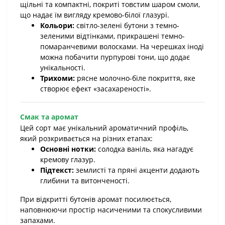
щільні та компактні, покриті товстим шаром смоли,
що надає їм вигляду кремово-білої глазурі.
Кольори:
світло-зелені бутони з темно-
зеленими відтінками, прикрашені темно-
помаранчевими волосками. На черешках іноді
можна побачити пурпурові тони, що додає
унікальності.
Трихоми:
рясне молочно-біле покриття, яке
створює ефект «засахареності».
Смак та аромат
Цей сорт має унікальний ароматичний профіль,
який розкривається на різних етапах:
Основні нотки:
солодка ваніль, яка нагадує
кремову глазур.
Підтекст:
землисті та пряні акценти додають
глибини та витонченості.
При відкритті бутонів аромат посилюється,
наповнюючи простір насиченими та спокусливими
запахами.