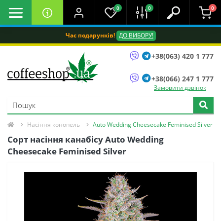
0
0
0
Час подарунків!
ДО ВИБОРУ!
+38(063) 420 1 777
+38(066) 247 1 777
Замовити дзвінок
Насіння конопель
Auto Wedding Cheesecake Feminised Silver
Сорт насіння канабісу Auto Wedding
Cheesecake Feminised Silver