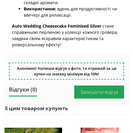
складні аромати.
Використання:
вдень для продуктивності чи
ввечері для релаксації.
Auto Wedding Cheesecake Feminised Silver
стане
справжньою перлиною у колекції кожного гровера,
завдяки своїм яскравим характеристикам та
універсальному ефекту!
Анонімно! Напиши відгук з фото, та отримай за це
купон на знижку мінімум від 10%!
Відгуки (0)
Залишити відгук
З цим товаром купують