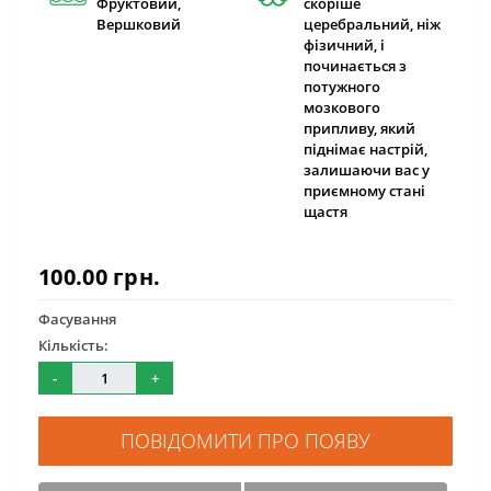
Фруктовий,
скоріше
Вершковий
церебральний, ніж
фізичний, і
починається з
потужного
мозкового
припливу, який
піднімає настрій,
залишаючи вас у
приємному стані
щастя
100.00 грн.
Фасування
Кількість:
-
+
ПОВІДОМИТИ ПРО ПОЯВУ