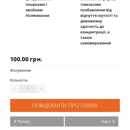
іскорками і
тимчасове
хвойним
позбавлення від
післясмаком
відчуття скутості та
дивовижну
здатність до
концентрації, а
також
самовираження
100.00 грн.
Фасування
Кількість:
-
+
ПОВІДОМИТИ ПРО ПОЯВУ
Попер.
Наст.