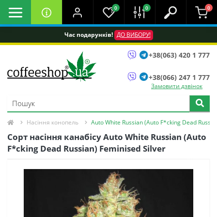
0
0
0
Час подарунків!
ДО ВИБОРУ!
+38(063) 420 1 777
+38(066) 247 1 777
Замовити дзвінок
Насіння конопель
Auto White Russian (Auto F*cking Dead Russian
Сорт насіння канабісу Auto White Russian (Auto
F*cking Dead Russian) Feminised Silver