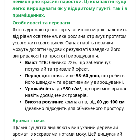
неймовірно красиві паростки. Ці компактні кущі
легко вирощувати як у відкритому ґрунті, так і в
приміщеннях.
Особливості та переваги
Якість урожаю цього сорту значною мірою залежить
від рівня освітлення, яке рослина отримує протягом
усього життєвого циклу. Однак навіть новачки
можуть досягти чудових результатів завдяки його
витривалості та простоті вирощування.
Вміст ТГК:
близько 22%, що забезпечує
потужний та тривалий ефект.
Період цвітіння:
лише
55–60 днів
, що робить
його швидким та ефективним у вирощуванні.
Урожайність:
до
550 г/м²
, що приємно вражає
навіть досвідчених гроверів.
Висота рослини:
компактна, від
60 до 100 см
,
ідеально підходить для обмеженого простору.
Аромат і смак
Щільні суцвіття виділяють вишуканий деревний
аромат із яскравими нотами моху. Цей вишуканий