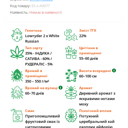
Код товару:
ES-s-A0077
Наявність:
Немає в наявності
Генетика
Зміст ТГК
Lowryder 2 x White
22%
Russian
Тип сорту
Цвітіння в
35% - ІНДИКА /
приміщенні
55–60 днів
САТИВА - 60% /
РУДЕРАЛІС - 5%
Врожай в
Висота всередині
приміщенні
60–100 см
350 – 550 г/м²
Врожай на вулиці
Аромат
60–70 днів
Деревний аромат з
яскравими нотами
моху
Смак
Психічний вплив
Приголомшливий
Потужний
фруктовий смак із
церебральний хай
цитрусовими
охоплює ейфорію,