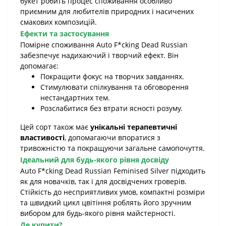
букет робить процес споживання особливо
приємним для любителів природних і насичених
смакових композицій.
Ефекти та застосування
Помірне споживання Auto F*cking Dead Russian
забезпечує надихаючий і творчий ефект. Він
допомагає:
Покращити фокус на творчих завданнях.
Стимулювати спілкування та обговорення
нестандартних тем.
Розслабитися без втрати ясності розуму.
Цей сорт також має
унікальні терапевтичні
властивості
, допомагаючи впоратися з
тривожністю та покращуючи загальне самопочуття.
Ідеальний для будь-якого рівня досвіду
Auto F*cking Dead Russian Feminised Silver підходить
як для новачків, так і для досвідчених гроверів.
Стійкість до несприятливих умов, компактні розміри
та швидкий цикл цвітіння роблять його зручним
вибором для будь-якого рівня майстерності.
Де купити?