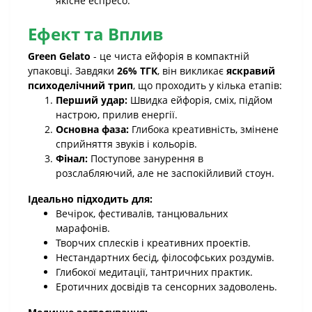
якісне еспресо.
Ефект та Вплив
Green Gelato
- це чиста ейфорія в компактній
упаковці. Завдяки
26% ТГК
, він викликає
яскравий
психоделічний трип
, що проходить у кілька етапів:
Перший удар:
Швидка ейфорія, сміх, підйом
настрою, прилив енергії.
Основна фаза:
Глибока креативність, змінене
сприйняття звуків і кольорів.
Фінал:
Поступове занурення в
розслабляючий, але не заспокійливий стоун.
Ідеально підходить для:
Вечірок, фестивалів, танцювальних
марафонів.
Творчих сплесків і креативних проектів.
Нестандартних бесід, філософських роздумів.
Глибокої медитації, тантричних практик.
Еротичних досвідів та сенсорних задоволень.