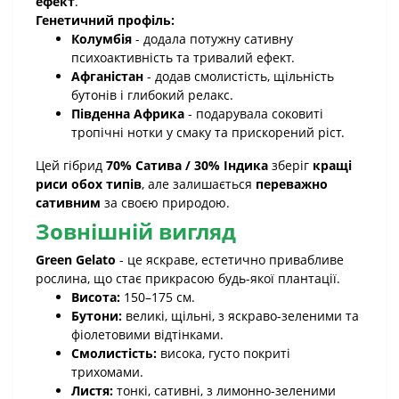
ефект
.
Генетичний профіль:
Колумбія
- додала потужну сативну
психоактивність та тривалий ефект.
Афганістан
- додав смолистість, щільність
бутонів і глибокий релакс.
Південна Африка
- подарувала соковиті
тропічні нотки у смаку та прискорений ріст.
Цей гібрид
70% Сатива / 30% Індика
зберіг
кращі
риси обох типів
, але залишається
переважно
сативним
за своєю природою.
Зовнішній вигляд
Green Gelato
- це яскраве, естетично привабливе
рослина, що стає прикрасою будь-якої плантації.
Висота:
150–175 см.
Бутони:
великі, щільні, з яскраво-зеленими та
фіолетовими відтінками.
Смолистість:
висока, густо покриті
трихомами.
Листя:
тонкі, сативні, з лимонно-зеленими