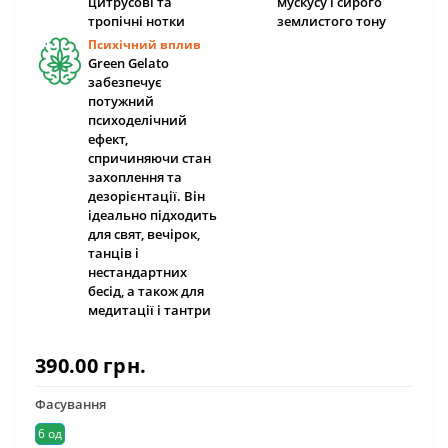
цитрусові та
мускусу і сирого
тропічні нотки
землистого тону
Психічний вплив
Green Gelato
забезпечує
потужний
психоделічний
ефект,
спричиняючи стан
захоплення та
дезорієнтації. Він
ідеально підходить
для свят, вечірок,
танців і
нестандартних
бесід, а також для
медитації і тантри
390.00 грн.
Фасування
6 од