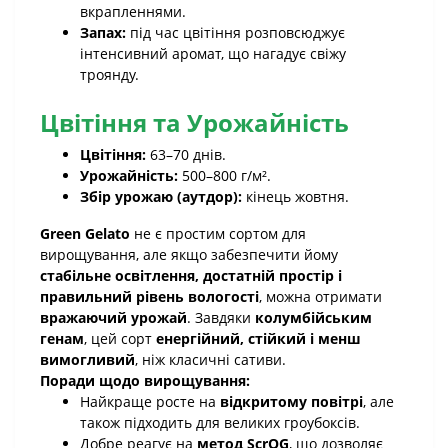
вкрапленнями.
Запах:
під час цвітіння розповсюджує
інтенсивний аромат, що нагадує свіжу
троянду.
Цвітіння та Урожайність
Цвітіння:
63–70 днів.
Урожайність:
500–800 г/м².
Збір урожаю (аутдор):
кінець жовтня.
Green Gelato
не є простим сортом для
вирощування, але якщо забезпечити йому
стабільне освітлення, достатній простір і
правильний рівень вологості
, можна отримати
вражаючий урожай
. Завдяки
колумбійським
генам
, цей сорт
енергійний, стійкий і менш
вимогливий
, ніж класичні сативи.
Поради щодо вирощування:
Найкраще росте на
відкритому повітрі
, але
також підходить для великих гроубоксів.
Добре реагує на
метод ScrOG
, що дозволяє