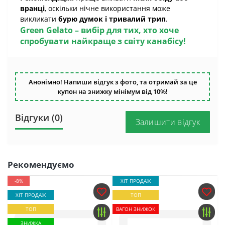
вранці
, оскільки нічне використання може
викликати
бурю думок і тривалий трип
.
Green Gelato – вибір для тих, хто хоче
спробувати найкраще з світу канабісу!
Анонімно! Напиши відгук з фото, та отримай за це
купон на знижку мінімум від 10%!
Відгуки (0)
Залишити відгук
Рекомендуємо
-8%
ХІТ ПРОДАЖ
ХІТ ПРОДАЖ
ТОП
ТОП
ВАГОН ЗНИЖОК
ЗНИЖКА