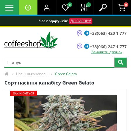
0
0
0
Час подарунків!
ДО ВИБОРУ!
+38(063) 420 1 777
+38(066) 247 1 777
Замовити дзвінок
Насіння конопель
Green Gelato
Сорт насіння канабісу Green Gelato
ЗАКІНЧУЄТЬСЯ