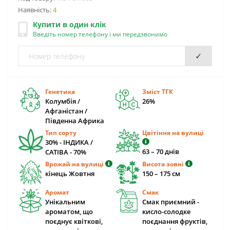
Наявність:
4
Купити в один клік
Введіть номер телефону і ми передзвонимо
✓
Генетика
Зміст ТГК
Колумбія /
26%
Афганістан /
Південна Африка
Тип сорту
Цвітіння на вулиці
30% - ІНДИКА /
63 – 70 днів
САТІВА - 70%
Врожай на вулиці
Висота зовні
кінець Жовтня
150 – 175 cм
Аромат
Смак
Унікальним
Смак приємний -
ароматом, що
кисло-солодке
поєднує квіткові,
поєднання фруктів,