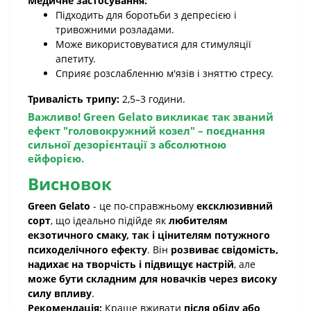
Медичне застосування:
Підходить для боротьби з депресією і
тривожними розладами.
Може використовуватися для стимуляції
апетиту.
Сприяє розслабленню м'язів і зняттю стресу.
Тривалість трипу:
2,5–3 години.
Важливо!
Green Gelato
викликає так званий
ефект "головокружний козел"
– поєднання
сильної дезорієнтації з абсолютною
ейфорією
.
Висновок
Green Gelato
- це по-справжньому
ексклюзивний
сорт
, що ідеально підійде як
любителям
екзотичного смаку, так і цінителям потужного
психоделічного ефекту
. Він
розвиває свідомість,
надихає на творчість і підвищує настрій
, але
може бути складним для новачків через високу
силу впливу
.
Рекомендація:
Краще вживати
після обіду або