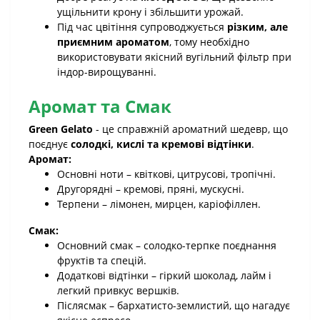
ущільнити крону і збільшити урожай.
Під час цвітіння супроводжується
різким, але
приємним ароматом
, тому необхідно
використовувати якісний вугільний фільтр при
індор-вирощуванні.
Аромат та Смак
Green Gelato
- це справжній ароматний шедевр, що
поєднує
солодкі, кислі та кремові відтінки
.
Аромат:
Основні ноти – квіткові, цитрусові, тропічні.
Другорядні – кремові, пряні, мускусні.
Терпени – лімонен, мирцен, каріофіллен.
Смак:
Основний смак – солодко-терпке поєднання
фруктів та спецій.
Додаткові відтінки – гіркий шоколад, лайм і
легкий привкус вершків.
Післясмак – бархатисто-землистий, що нагадує