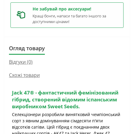
Не забувай про аксесуари!
Кращі бонги, напаси та багато іншого за
доступними цінами!
Огляд товару
Відгуки (0)
Схожі товари
Jack 47®
- фантастичний фемінізований
гібрид, створений відомим іспанським
виробником
Sweet Seeds
.
Селекціонери розробили винятковий чемпіонський
сорт з явним домінуванням сімдесяти п'яти
відсотків сатіви. Цей гібрид є поєднанням двох
найкращих сортів - AK47 та Jack Herer. Джек 47