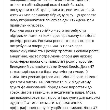
втілює в собі найкращі якості своїх батьків,
поєднуючи в собі кращі риси їх генетичних ліній.
Джек 47 має вражаючу гібридну силу, що дозволяє
йому вкорінюватися всього за один тиждень при
правильних умовах.
Рослина росте енергійно, часто потребуючи
підтримки нижніх гілок через вражаючу кількість і
розмір тростин. Рослина росте інтенсивно, часто
потребуючи опори для нижніх гілок через
вражаючу кількість і розмір тростин. Рослина росте
енергійно, часто потребуючи опори для нижніх
гілок через вражаючу кількість і розмір тростин.
Виведений селекціонерами Sweet Seeds, Джек 47
також вирізняється багатим вмістом смоли. У
кімнатних умовах ця красива і міцна рослина може
досягати висоти 140 сантиметрів. У відкритому
ґрунті фемінізований гібрид може виростати до
трьох метрів заввишки, а іноді навіть вище. Мова,
що використовується, проста і доступна для широкої
аудиторії, а текст не містить граматичних,
орфографічних та пунктуаційних помилок. Джек 47