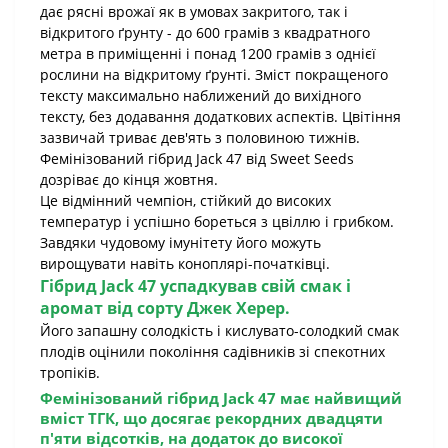
дає рясні врожаї як в умовах закритого, так і
відкритого ґрунту - до 600 грамів з квадратного
метра в приміщенні і понад 1200 грамів з однієї
рослини на відкритому ґрунті. Зміст покращеного
тексту максимально наближений до вихідного
тексту, без додавання додаткових аспектів. Цвітіння
зазвичай триває дев'ять з половиною тижнів.
Фемінізований гібрид Jack 47 від Sweet Seeds
дозріває до кінця жовтня.
Це відмінний чемпіон, стійкий до високих
температур і успішно бореться з цвіллю і грибком.
Завдяки чудовому імунітету його можуть
вирощувати навіть коноплярі-початківці.
Гібрид Jack 47 успадкував свій смак і
аромат від сорту Джек Херер.
Його запашну солодкість і кислувато-солодкий смак
плодів оцінили покоління садівників зі спекотних
тропіків.
Фемінізований гібрид Jack 47 має найвищий
вміст ТГК, що досягає рекордних двадцяти
п'яти відсотків, на додаток до високої