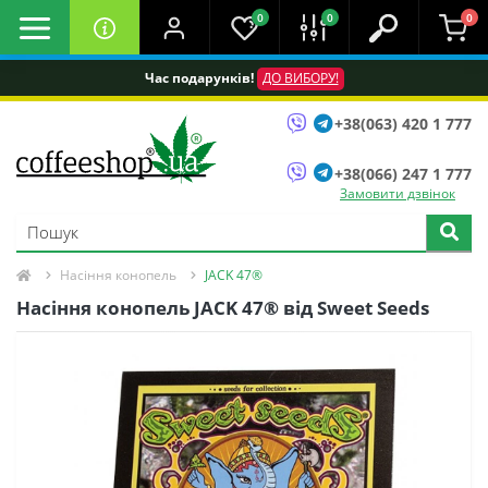
0
0
0
Час подарунків!
ДО ВИБОРУ!
+38(063) 420 1 777
+38(066) 247 1 777
Замовити дзвінок
Насіння конопель
JACK 47®
Насіння конопель JACK 47® від Sweet Seeds