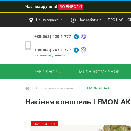
Час подарунків!
ДО ВИБОРУ!
Наша адреса
Час роботи
ПРО НАС
О
+38(063) 420 1 777
+38(066) 247 1 777
Замовити дзвінок
SEED SHOP
MUSHROOMS SHOP
Насіння конопель
LEMON AK Auto
Насіння конопель LEMON AK A
ЗАКІНЧУЄТЬСЯ