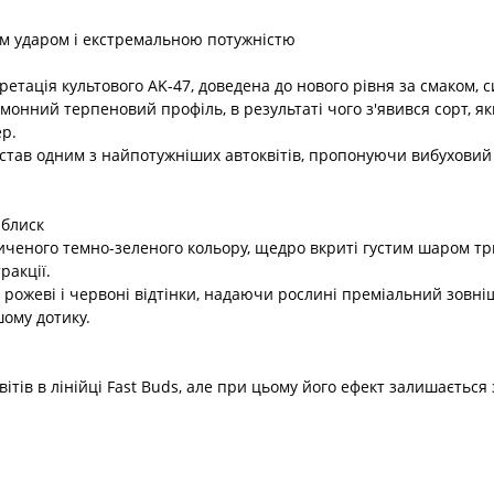
м ударом і екстремальною потужністю
етація культового AK-47, доведена до нового рівня за смаком, 
имонний терпеновий профіль, в результаті чого з'явився сорт, 
ер.
у став одним з найпотужніших автоквітів, пропонуючи вибуховий
 блиск
иченого темно-зеленого кольору, щедро вкриті густим шаром тр
ракції.
 рожеві і червоні відтінки, надаючи рослині преміальний зовні
ому дотику.
ітів в лінійці Fast Buds, але при цьому його ефект залишається