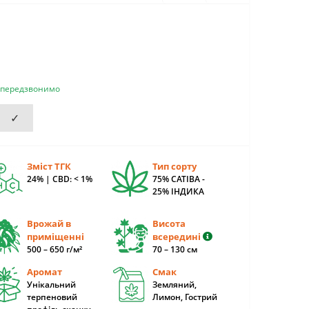
и передзвонимо
✓
Зміст ТГК
Тип сорту
24% | CBD: < 1%
75% САТІВА -
25% ІНДИКА
Врожай в
Висота
приміщенні
всередині
500 – 650 г/м²
70 – 130 cм
Аромат
Смак
Унікальний
Земляний,
терпеновий
Лимон, Гострий