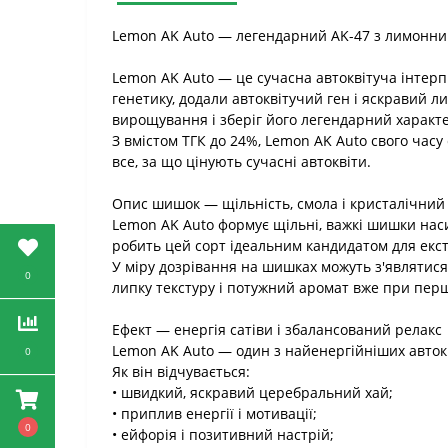
Lemon AK Auto — легендарний AK-47 з лимонни
Lemon AK Auto — це сучасна автоквітуча інтерпр
генетику, додали автоквітучий ген і яскравий л
вирощування і зберіг його легендарний характ
З вмістом ТГК до 24%, Lemon AK Auto свого час
все, за що цінують сучасні автоквіти.
Опис шишок — щільність, смола і кристалічний
Lemon AK Auto формує щільні, важкі шишки нас
робить цей сорт ідеальним кандидатом для екст
У міру дозрівання на шишках можуть з'являтися
0
липку текстуру і потужний аромат вже при перш
Ефект — енергія сатіви і збалансований релакс
Lemon AK Auto — один з найенергійніших автокв
0
Як він відчувається:
• швидкий, яскравий церебральний хай;
• приплив енергії і мотивації;
0
• ейфорія і позитивний настрій;