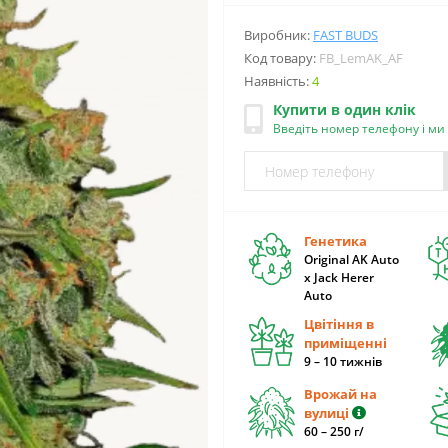
Виробник:
FAST BUDS
Код товару:
FB_LemAK_AF
Наявність:
4
Купити в один клік
Введіть номер телефону і м
Генетика
Original AK Auto
x Jack Herer
Auto
Цвітіння в
приміщенні
9 – 10 тижнів
Врожай на
вулиці
60 – 250 г/