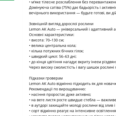
• м'яке тілесне розслаблення без перевантажен
Домінуюча сатіва (75%) дає бадьорість і активні
вечірнього використання — будьте готові, ви ді
Зовнішній вигляд дорослої рослини
Lemon AK Auto — універсальний і адаптивний ав
Основні характеристики:
• висота: 70–130 см;
• велика центральна кола;
• кілька потужних бічних гілок;
• швидкий цикл: 56–63 дні;
• до кінця цвітіння нагадує вкриту інеєм різдвян
Через високу смолистість і вагу шишок рослині 
Підказки гроверам
Lemon AK Auto відмінно підходить як для новачкі
Рекомендації по вирощуванню:
• насіння проростає дуже активно;
• на веге листя росте швидше стебла — важлив
• в аутдорі захищайте молоді рослини від злив і 
• сорт відмінно реагує на інтенсивне освітлення