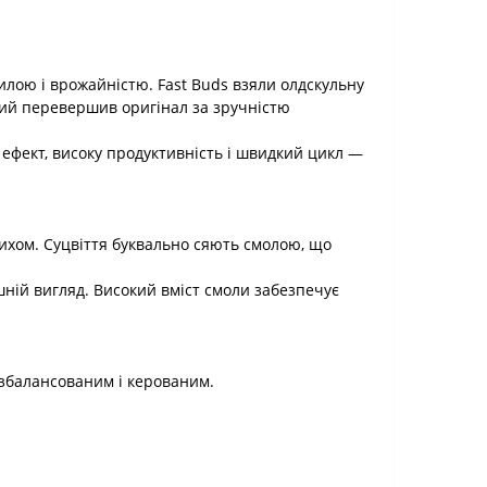
силою і врожайністю. Fast Buds взяли олдскульну
який перевершив оригінал за зручністю
 ефект, високу продуктивність і швидкий цикл —
ихом. Суцвіття буквально сяють смолою, що
шній вигляд. Високий вміст смоли забезпечує
 збалансованим і керованим.