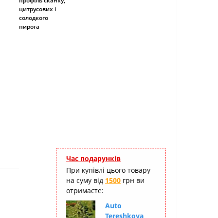
профіль сканку,
цитрусових і
солодкого
пирога
Час подарунків
При купівлі цього товару
на суму від
1500
грн ви
отримаєте:
Auto
Tereshkova