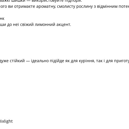
 важкі шишки — використовуйте підпори.
 чого ви отримаєте ароматну, смолисту рослину з відмінним пот
анк
вши до неї свіжий лимонний акцент.
уже стійкий — ідеально підійде як для куріння, так і для приго
ixlight