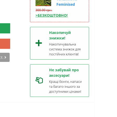
Feminised
300.00 грн.
>БЕЗКОШТОВНО!
Накопичуй
знижки!
Накопичувальна
система знижок для
постійних клієнтів!
ст.
Не забувай про
аксесуари!
Кращі бонги, напаси
та багато іншого за
доступними цінами!