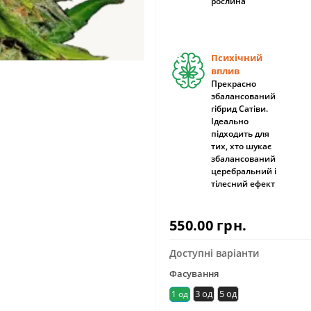
рослина
Психічний
вплив
Прекрасно
збалансований
гібрид Сатіви.
Ідеально
підходить для
тих, хто шукає
збалансований
церебральний і
тілесний ефект
550.00 грн.
Доступні варіанти
Фасування
3 од
5 од
1 од