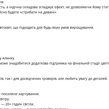
ня.
сть, а індічна складова згладжує ефект, не дозволяючи йому стат
йсно будете «стрибати на дивані».
токвіт, що підходить для будь-яких умов вирощування.
у ялинку.
може знадобитися додаткова підтримка на фінальній стадії цвіті
в, так і для досвідчених гроверів, але любить увагу до деталей.
е посилене харчування;
вітру;
 — 20+ годин світла;