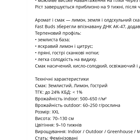
• можливе високе навантаження на гілки через
Ріст завершується приблизно на 9 тижні, після
Аромат і смак — лимон, земля і олдскульний ск
Fast Buds зберегли впізнавану ДНК AK-47, дода
Терпеновий профіль:
• землиста база;
• яскравий лимон і цитрус;
• пряні, гострі сканкові нотки;
• легка солодкість на видиху.
Смак насичений, кисло-солодкий, освіжаючий і д
Технічні характеристики
Смак: Землистий, Лимон, Гострий
ТГК: до 24% КБД: < 1%
Врожайність indoor: 500–650 г/м²
Врожайність outdoor: 60–250 г/рослина
Розмір: XXL
Висота: 70–130 см
Цвітіння: 9–10 тижнів
Вирощування: Indoor / Outdoor / Greenhouse / M
Стать: Фемінізовані