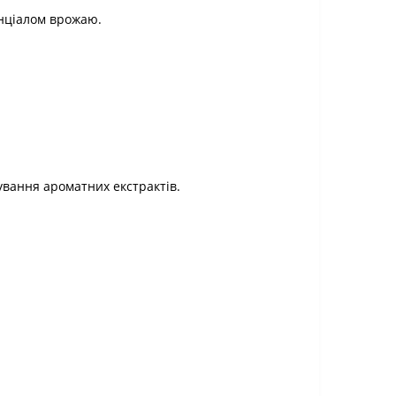
енціалом врожаю.
тування ароматних екстрактів.