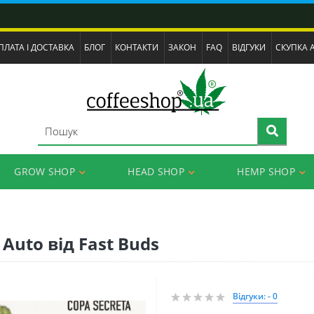
ПЛАТА І ДОСТАВКА
БЛОГ
КОНТАКТИ
ЗАКОН
FAQ
ВІДГУКИ
СКУПКА 
GROW SHOP
HEAD SHOP
HEMP SHOP
uto від Fast Buds
Відгуки: - 0