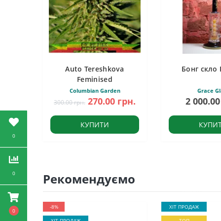
Auto Tereshkova
Бонг скло 
Feminised
Columbian Garden
Grace Gl
270.00 грн.
2 000.00
300.00 грн.
КУПИТИ
КУПИ
0
0
Рекомендуємо
-8%
ХІТ ПРОДАЖ
0
ХІТ ПРОДАЖ
ТОП