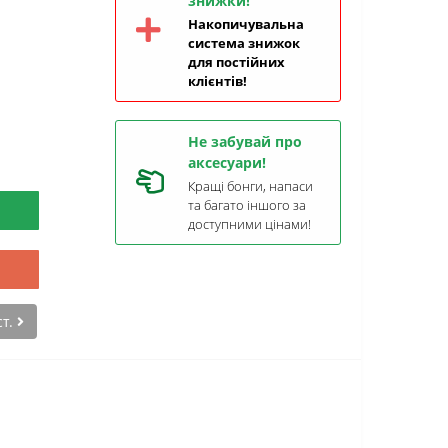
знижки!
Накопичувальна
система знижок
для постійних
клієнтів!
Не забувай про
аксесуари!
Кращі бонги, напаси
та багато іншого за
доступними цінами!
ст.