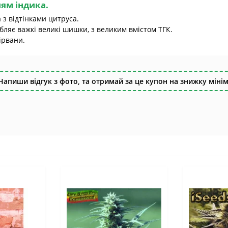
ям індика.
 з відтінками цитруса.
бляє важкі великі шишки, з великим вмістом ТГК.
ірвани.
Напиши відгук з фото, та отримай за це купон на знижку мінім