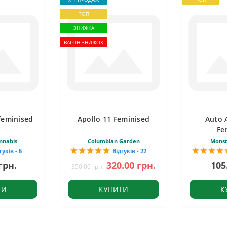
ТОП
ЗНИЖКА
ВАГОН ЗНИЖОК
feminised
Apollo 11 Feminised
Auto 
Fe
nnabis
Columbian Garden
Monst
гуків - 6
Відгуків - 22
грн.
320.00 грн.
105
350.00 грн.
ТИ
КУПИТИ
К