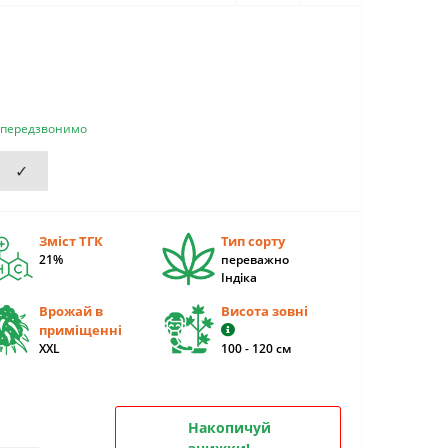
и передзвонимо
✓
Зміст ТГК
Тип сорту
21%
переважно
Індіка
Врожай в
Висота зовні
приміщенні
XXL
100 - 120 см
Накопичуй