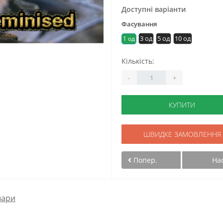
Доступні варіанти
Фасування
3 од
5 од
10 од
1 од
Кількість:
-
+
КУПИТИ
ШВИДКЕ ЗАМОВЛЕННЯ
Попер.
На
вари