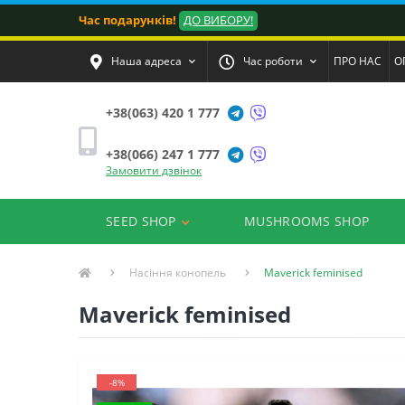
Час подарунків!
ДО ВИБОРУ!
Наша адреса
Час роботи
ПРО НАС
О
+38(063) 420 1 777
+38(066) 247 1 777
Замовити дзвінок
SEED SHOP
MUSHROOMS SHOP
Насіння конопель
Maverick feminised
Maverick feminised
-8%