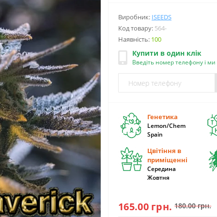
Виробник:
ISEEDS
Код товару:
564-
Наявність:
100
Купити в один клік
Введіть номер телефону і м
Генетика
Lemon/Chem
Spain
Цвітіння в
приміщенні
Середина
Жовтня
165.00 грн.
180.00 грн.