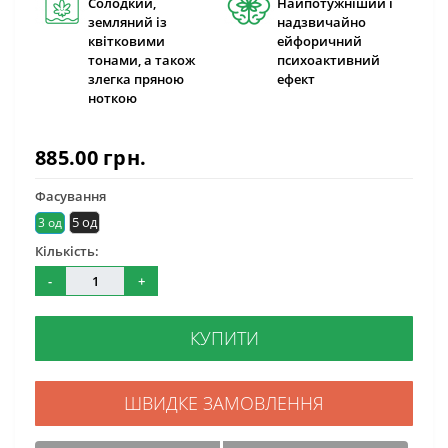
Солодкий,
Найпотужніший і
земляний із
надзвичайно
квітковими
ейфоричний
тонами, а також
психоактивний
злегка пряною
ефект
ноткою
885.00 грн.
Фасування
5 од
3 од
Кількість:
-
+
КУПИТИ
ШВИДКЕ ЗАМОВЛЕННЯ