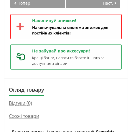
Попер.
Наст.
Накопичуй знижки!
Накопичувальна система знижок для
постійних клієнтів!
Не забувай про аксесуари!
Кращі бонги, напаси та багато іншого за
доступними цінами!
Огляд товару
Відгуки (0)
Схожі товари
Якщо ми чимось і пишаємося в компанії
Kannabia
,