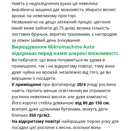
Навіть у недосвідчених руках ця невелика
виробнича машина дає можливість збирати великі
врожаї на невеликому просторі.
Незважаючи на дещо затяжний процес цвітіння
(який може зайняти до 75 днів), велика кількість
листових бруньок, вкритих трихомами, є нагородою
за кожен зайвий день очікування.
Вирощування
Mikromachine Auto
відкриває перед нами широкі можливості.
Ви побачите, що вона почувається як удома в
приміщенні, так і на відкритому повітрі, тому вона
дуже чуйна на врожай, незалежно від того, де ви
вирішили її посадити.
У приміщенні
при фотоперіоді
20/4
(іноді рослина
навіть терпить менше освітлення) ви отримаєте
рослини невеликої висоти, але дуже компактні.
Його короткі стебла довжиною
від 80 до 150 см
,
всипані дуже щільними бутонами, можуть дати
близько
350 гр/м2.
На відкритому повітрі
найкращою порою року для
посадки цієї рослини є весна, оскільки вона