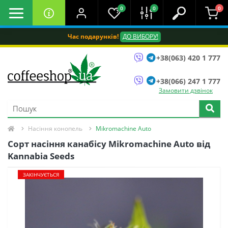
0
0
0
Час подарунків!
ДО ВИБОРУ!
+38(063) 420 1 777
+38(066) 247 1 777
Замовити дзвінок
Насіння конопель
Mikromachine Auto
Сорт насіння канабісу Mikromachine Auto від
Kannabia Seeds
ЗАКІНЧУЄТЬСЯ