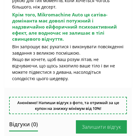
рукою для тих моментів, коли хочеться чогось
більшого, ніж десерт.
Крім того,
Mikromachine Auto
ця сатіва-
домінанта має доволі потужний і
надзвичайно ейфоричний психоактивний
ефект, але водночас не залишає в тілі
свинцевого відчуття.
Він запрошує вас рухатися і виконувати повсякденні
завдання з великою посмішкою.
Якщо ви хочете, щоб ваш розум літав, не
відчуваючи, що щось захопило ваше тіло і ви не
можете підвестися з дивана, насолодіться
солодкістю цього шедевру.
Анонімно! Напиши відгук з фото, та отримай за це
купон на знижку мінімум від 10%!
Відгуки (0)
Залишити відгук