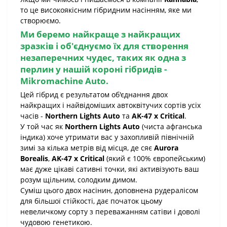
то це високоякісним гібридним насінням, яке ми
створюємо.
Ми беремо найкраще з найкращих
зразків і об'єднуємо їх для створення
незаперечних чудес, таких як одна з
перлин у нашій короні гібридів -
Mikromachine Auto
.
Цей гібрид є результатом об'єднання двох
найкращих і найвідоміших автоквітучих сортів усіх
часів -
Northern Lights Auto
та
AK-47 x Critical
.
У той час як
Northern Lights Auto
(чиста афганська
індика) хоче утримати вас у захопливій північній
зимі за кілька метрів від місця, де сяє
Aurora
Borealis
,
AK-47 x Critical
(який є 100% європейським)
має дуже цікаві сативні точки, які активізують ваш
розум щільним, солодким димом.
Суміш цього двох насінин, доповнена рудералісом
для більшої стійкості, дає початок цьому
невеличкому сорту з переважанням сатіви і доволі
чудовою генетикою.