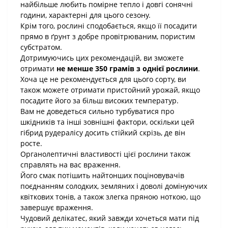
найбільше любить помірне тепло і довгі сонячні
години, характерні для цього сезону.
Крім того, рослині сподобається, якщо її посадити
прямо в ґрунт з добре провітрюваним, пористим
субстратом.
Дотримуючись цих рекомендацій, ви зможете
отримати
не менше 350 грамів з однієї рослини
.
Хоча це не рекомендується для цього сорту, ви
також можете отримати пристойний урожай, якщо
посадите його за більш високих температур.
Вам не доведеться сильно турбуватися про
шкідників та інші зовнішні фактори, оскільки цей
гібрид рудералісу досить стійкий скрізь, де він
росте.
Органолептичні властивості цієї рослини також
справлять на вас враження.
Його смак потішить найтонших поціновувачів
поєднанням солодких, земляних і доволі домінуючих
квіткових тонів, а також злегка пряною ноткою, що
завершує враження.
Чудовий делікатес, який завжди хочеться мати під