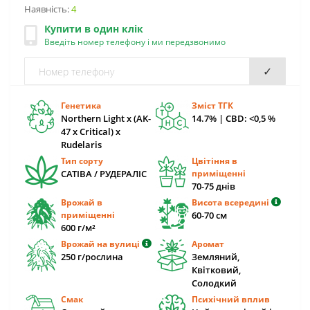
Наявність:
4
Купити в один клік
Введіть номер телефону і ми передзвонимо
✓
Генетика
Зміст ТГК
Northern Light x (AK-
14.7% | CBD: <0,5 %
47 x Critical) x
Rudelaris
Тип сорту
Цвітіння в
САТІВА / РУДЕРАЛІС
приміщенні
70-75 днів
Врожай в
Висота всередині
приміщенні
60-70 cм
600 г/м²
Врожай на вулиці
Аромат
250 г/рослина
Земляний,
Квітковий,
Солодкий
Смак
Психічний вплив