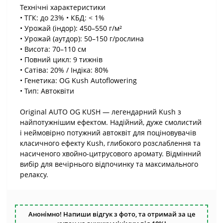
Технічні характеристики
• ТГК: до 23% • КБД: < 1%
• Урожай (індор): 450–550 г/м²
• Урожай (аутдор): 50–150 г/рослина
• Висота: 70–110 см
• Повний цикл: 9 тижнів
• Сатіва: 20% / Індіка: 80%
• Генетика: OG Kush Autoflowering
• Тип: Автоквіти
Original AUTO OG KUSH — легендарний Kush з
найпотужнішим ефектом. Надійний, дуже смолистий
і неймовірно потужний автоквіт для поціновувачів
класичного ефекту Kush, глибокого розслаблення та
насиченого хвойно-цитрусового аромату. Відмінний
вибір для вечірнього відпочинку та максимального
релаксу.
Анонімно! Напиши відгук з фото, та отримай за це