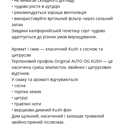
• не вимагає складного догляду
• чудово росте в аутдорі
• рекомендується хороша вентиляція
• використовуйте вугільний фільтр через сильний
запах
Завдяки каліфорнійській генетиці сорт чудово
адаптується до різних умов вирощування.
Аромат і смак — класичний Kush з сосною та
цитрусом
Терпеновий профіль Original AUTO OG KUSH — це
насичена суміш землистих, хвойних і цитрусових
відтінків.
У смаку та ароматі відчуваються:
• сосна
• терпка земля
• цитрус
• трав'яні ноти
• вершково-димний Kush-фон
Дим щільний, насичений і залишає тривалий
хвойно-пряний післясмак.