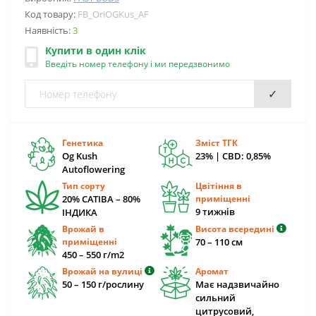
Код товару:
FB_OriOGKus_AF
Наявність:
3
Купити в один клік
Введіть номер телефону і ми передзвонимо
✓
Генетика
Зміст ТГК
Og Kush
23% | CBD: 0,85%
Autoflowering
Тип сорту
Цвітіння в
20% САТІВА – 80%
приміщенні
9 тижнів
ІНДИКА
Врожай в
Висота всередині
приміщенні
70 – 110 см
450 – 550 г/m2
Врожай на вулиці
Аромат
50 – 150 г/рослину
Має надзвичайно
сильний
цитрусовий,