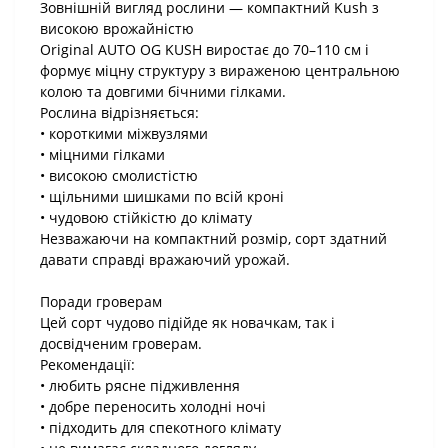
Зовнішній вигляд рослини — компактний Kush з
високою врожайністю
Original AUTO OG KUSH виростає до 70–110 см і
формує міцну структуру з вираженою центральною
колою та довгими бічними гілками.
Рослина відрізняється:
• короткими міжвузлями
• міцними гілками
• високою смолистістю
• щільними шишками по всій кроні
• чудовою стійкістю до клімату
Незважаючи на компактний розмір, сорт здатний
давати справді вражаючий урожай.
Поради гроверам
Цей сорт чудово підійде як новачкам, так і
досвідченим гроверам.
Рекомендації:
• любить рясне підживлення
• добре переносить холодні ночі
• підходить для спекотного клімату