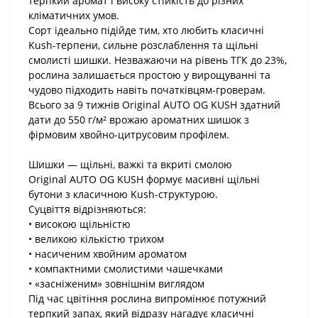
терпкий аромат і високу стійкість до різних
кліматичних умов.
Сорт ідеально підійде тим, хто любить класичні
Kush-терпени, сильне розслаблення та щільні
смолисті шишки. Незважаючи на рівень ТГК до 23%,
рослина залишається простою у вирощуванні та
чудово підходить навіть початківцям-гроверам.
Всього за 9 тижнів Original AUTO OG KUSH здатний
дати до 550 г/м² врожаю ароматних шишок з
фірмовим хвойно-цитрусовим профілем.
Шишки — щільні, важкі та вкриті смолою
Original AUTO OG KUSH формує масивні щільні
бутони з класичною Kush-структурою.
Суцвіття відрізняються:
• високою щільністю
• великою кількістю трихом
• насиченим хвойним ароматом
• компактними смолистими чашечками
• «засніженим» зовнішнім виглядом
Під час цвітіння рослина випромінює потужний
терпкий запах, який відразу нагадує класичні