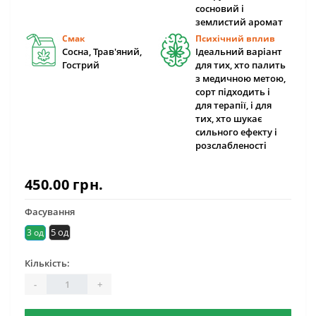
сосновий і
землистий аромат
Смак
Психічний вплив
Сосна, Трав'яний,
Ідеальний варіант
Гострий
для тих, хто палить
з медичною метою,
сорт підходить і
для терапії, і для
тих, хто шукає
сильного ефекту і
розслабленості
450.00 грн.
Фасування
5 од
3 од
Кількість:
-
+