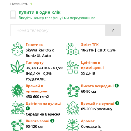
Наявність:
1
Купити в один клік
Введіть номер телефону і ми передзвонимо
✓
Генетика
Зміст ТГК
Skywalker OG x
18-21% | CBD: 0,2%
Runtz XL Auto
Тип сорту
Цвітіння в
36,3% САТІВА - 63,5%
приміщенні
55 ДНІВ
ІНДИКА - 0,2%
РУДЕРАЛІС
Врожай в
Висота всередині
приміщенні
60-90 cм
450-600 г/m2
Цвітіння на вулиці
Врожай на вулиці
65-200 г/рослину
Середина Вересня
Висота зовні
Аромат
90-120 cм
Солодкий,