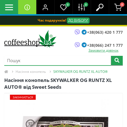
0
0
0
Час подарунків!
ДО ВИБОРУ!
+38(063) 420 1 777
+38(066) 247 1 777
Замовити дзвінок
Насіння конопель
SKYWALKER OG RUNTZ XL AUTO®
Насіння конопель SKYWALKER OG RUNTZ XL
AUTO® від Sweet Seeds
ЗАКІНЧУЄТЬСЯ