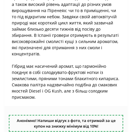
а також високий рівень адаптації до різних умов
вирощування на Піренеях: чи то в приміщенні, чи
то під відкритим небом. Завдяки своїй автоквітучій
природі має короткий цикл життя, який зазвичай
займає близько десяти тижнів від посіву до
збирання. В Іспанії гровери отримують в результаті
високоврожайні смолисті кущі з сильним ароматом,
які призначені для отримання з них смоли і
концентратів.
Гібрид має насичений аромат, що гармонійно
поєднує в собі солодкувато-фруктові нотки із
землистими, пряними тонами блакитного кипариса.
Смакова палітра надзвичайно подібна до смакових
якостей Diesel і OG Kush, але з більш солодким
присмаком.
Анонімно! Напиши відгук з фото, та отримай за це
купон на знижку мінімум від 10%!