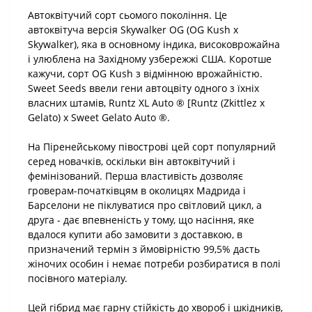
Автоквітучий сорт сьомого покоління. Це
автоквітуча версія Skywalker OG (OG Kush x
Skywalker), яка в основному індика, високоврожайна
і улюблена на Західному узбережжі США. Коротше
кажучи, сорт OG Kush з відмінною врожайністю.
Sweet Seeds ввели гени автоцвіту одного з їхніх
власних штамів, Runtz XL Auto ® [Runtz (Zkittlez x
Gelato) x Sweet Gelato Auto ®.
На Піренейському півострові цей сорт популярний
серед новачків, оскільки він автоквітучий і
фемінізований. Перша властивість дозволяє
гроверам-початківцям в околицях Мадрида і
Барселони не піклуватися про світловий цикл, а
друга - дає впевненість у тому, що насіння, яке
вдалося купити або замовити з доставкою, в
призначений термін з ймовірністю 99,5% дасть
жіночих особин і немає потреби розбиратися в полі
посівного матеріалу.
Цей гібрид має гарну стійкість до хвороб і шкідників,