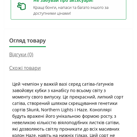
Не забувай про аксесуари!
Кращі бонги, напаси та багато іншого за
доступними цінами!
Огляд товару
Відгуки (0)
Схожі товари
Цей чемпіон у важкій вазі серед сатіва-ґатунків
завойовує кубки з канабісу по всьому світу з
моменту свого випуску. Це прекрасний, липкий сорт
сатіва, створений шляхом схрещування генетики
сортів Skunk, Northern Lights і Haze. Коноплярі
будуть вражені його унікальною формою росту, з
невеликою кількістю віялоподібних листків сатіви,
які дозволяють світлу проникати до всіх масивних
колон Haze, навіть на нижніх гілках. Цей сорт не