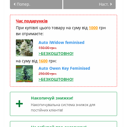
Попер.
Наст.
Час подарунків
При купівлі цього товару на суму від
1000
грн
ви отримаєте:
Auto iWidow feminised
150.00 грн.
>БЕЗКОШТОВНО!
на суму від
1600
грн:
Auto Owen Key Feminised
250.00 грн.
>БЕЗКОШТОВНО!
Накопичуй знижки!
Накопичувальна система знижок для
постійних клієнтів!