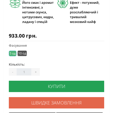
Його смак і аромат
Ефект - потужний,
інтенсивні, з
дуже
нотами скунса,
розслабляючий і
цитрусових, кедра,
тривалий
ладану і спецій
мозковий кайф
933.00 грн.
Фасування
10 од
5 од
Кількість:
-
+
КУПИТИ
ШВИДКЕ ЗАМОВЛЕННЯ