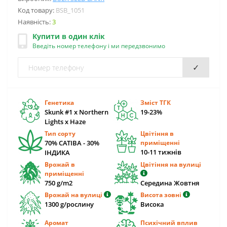
Код товару:
BSB_1051
Наявність:
3
Купити в один клік
Введіть номер телефону і ми передзвонимо
✓
Генетика
Зміст ТГК
Skunk #1 x Northern
19-23%
Lights x Haze
Тип сорту
Цвітіння в
70% САТІВА - 30%
приміщенні
10-11 тижнів
ІНДИКА
Врожай в
Цвітіння на вулиці
приміщенні
750 g/m2
Середина Жовтня
Врожай на вулиці
Висота зовні
1300 g/рослину
Висока
Аромат
Психічний вплив