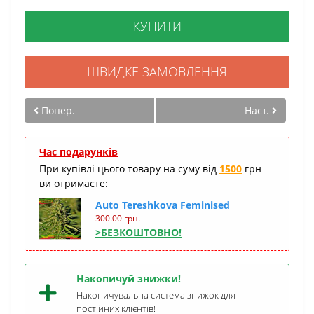
КУПИТИ
ШВИДКЕ ЗАМОВЛЕННЯ
Попер.
Наст.
Час подарунків
При купівлі цього товару на суму від
1500
грн
ви отримаєте:
Auto Tereshkova Feminised
300.00 грн.
>БЕЗКОШТОВНО!
Накопичуй знижки!
Накопичувальна система знижок для
постійних клієнтів!