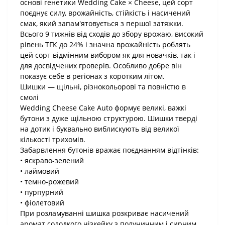
основі генетики Wedding Cake × Cheese, цей сорт
поєднує силу, врожайність, стійкість і насичений
смак, який запам'ятовується з першої затяжки.
Всього 9 тижнів від сходів до збору врожаю, високий
рівень ТГК до 24% і значна врожайність роблять
цей сорт відмінним вибором як для новачків, так і
для досвідчених гроверів. Особливо добре він
показує себе в регіонах з коротким літом.
Шишки — щільні, різнокольорові та повністю в
смолі
Wedding Cheese Cake Auto формує великі, важкі
бутони з дуже щільною структурою. Шишки тверді
на дотик і буквально виблискують від великої
кількості трихомів.
Забарвлення бутонів вражає поєднанням відтінків:
• яскраво-зелений
• лаймовий
• темно-рожевий
• пурпурний
• фіолетовий
При розламуванні шишка розкриває насичений
аромат солодкого чізкейку з полуничним і сирним