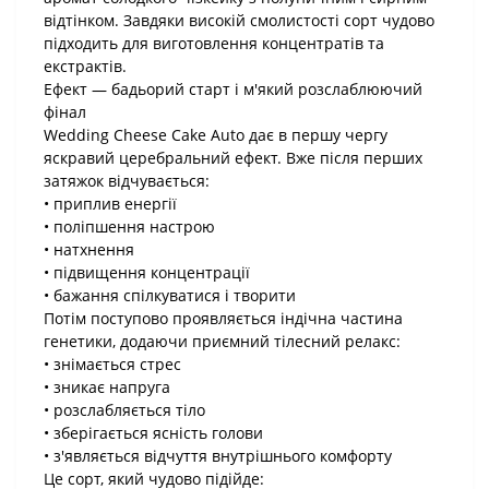
відтінком. Завдяки високій смолистості сорт чудово
підходить для виготовлення концентратів та
екстрактів.
Ефект — бадьорий старт і м'який розслаблюючий
фінал
Wedding Cheese Cake Auto дає в першу чергу
яскравий церебральний ефект. Вже після перших
затяжок відчувається:
• приплив енергії
• поліпшення настрою
• натхнення
• підвищення концентрації
• бажання спілкуватися і творити
Потім поступово проявляється індічна частина
генетики, додаючи приємний тілесний релакс:
• знімається стрес
• зникає напруга
• розслабляється тіло
• зберігається ясність голови
• з'являється відчуття внутрішнього комфорту
Це сорт, який чудово підійде: