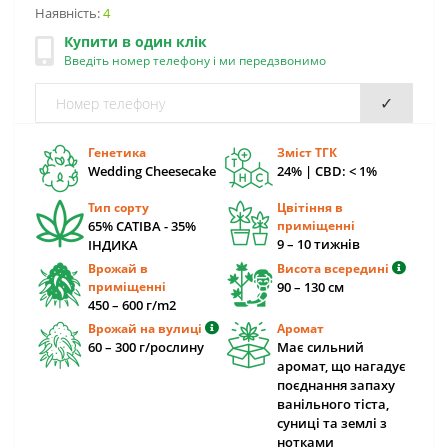
Наявність:
4
Купити в один клік
Введіть номер телефону і ми передзвонимо
✓
Генетика
Зміст ТГК
Wedding Cheesecake
24% | CBD: < 1%
Тип сорту
Цвітіння в
65% САТІВА - 35%
приміщенні
9 – 10 тижнів
ІНДИКА
Врожай в
Висота всередині
приміщенні
90 – 130 cм
450 – 600 г/m2
Врожай на вулиці
Аромат
60 – 300 г/рослину
Має сильний
аромат, що нагадує
поєднання запаху
ванільного тіста,
суниці та землі з
нотками