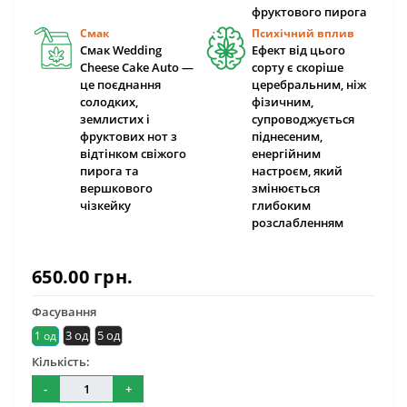
фруктового пирога
Смак
Психічний вплив
Смак Wedding
Ефект від цього
Cheese Cake Auto —
сорту є скоріше
це поєднання
церебральним, ніж
солодких,
фізичним,
землистих і
супроводжується
фруктових нот з
піднесеним,
відтінком свіжого
енергійним
пирога та
настроєм, який
вершкового
змінюється
чізкейку
глибоким
розслабленням
650.00 грн.
Фасування
3 од
5 од
1 од
Кількість:
-
+