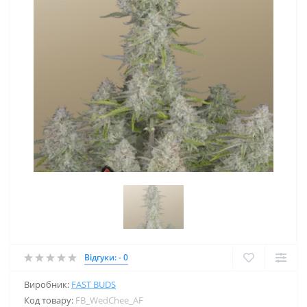
Відгуки: - 0
Виробник:
FAST BUDS
Код товару:
FB_WedChee_AF