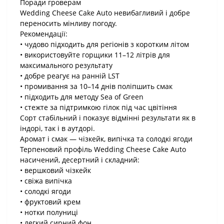
Поради гроверам
Wedding Cheese Cake Auto невибагливий і добре
переносить мінливу погоду.
Рекомендації:
• чудово підходить для регіонів з коротким літом
• використовуйте горщики 11–12 літрів для
максимального результату
• добре реагує на ранній LST
• промивання за 10–14 днів поліпшить смак
• підходить для методу Sea of Green
• стежте за підтримкою гілок під час цвітіння
Сорт стабільний і показує відмінні результати як в
індорі, так і в аутдорі.
Аромат і смак — чізкейк, випічка та солодкі ягоди
Терпеновий профіль Wedding Cheese Cake Auto
насичений, десертний і складний:
• вершковий чізкейк
• свіжа випічка
• солодкі ягоди
• фруктовий крем
• нотки полуниці
• легкий сирний фон