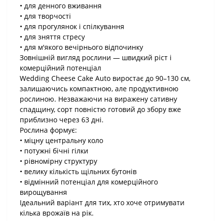
• для денного вживання
• для творчості
• для прогулянок і спілкування
• для зняття стресу
• для м'якого вечірнього відпочинку
Зовнішній вигляд рослини — швидкий ріст і
комерційний потенціал
Wedding Cheese Cake Auto виростає до 90–130 см,
залишаючись компактною, але продуктивною
рослиною. Незважаючи на виражену сативну
спадщину, сорт повністю готовий до збору вже
приблизно через 63 дні.
Рослина формує:
• міцну центральну коло
• потужні бічні гілки
• рівномірну структуру
• велику кількість щільних бутонів
• відмінний потенціал для комерційного
вирощування
Ідеальний варіант для тих, хто хоче отримувати
кілька врожаїв на рік.