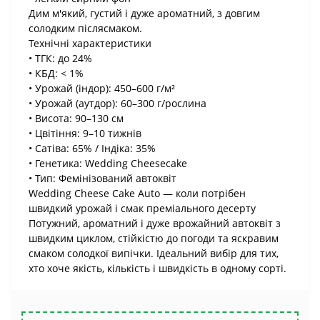
Дим м'який, густий і дуже ароматний, з довгим
солодким післясмаком.
Технічні характеристики
• ТГК: до 24%
• КБД: < 1%
• Урожай (індор): 450–600 г/м²
• Урожай (аутдор): 60–300 г/рослина
• Висота: 90–130 см
• Цвітіння: 9–10 тижнів
• Сатіва: 65% / Індіка: 35%
• Генетика: Wedding Cheesecake
• Тип: Фемінізований автоквіт
Wedding Cheese Cake Auto — коли потрібен
швидкий урожай і смак преміального десерту
Потужний, ароматний і дуже врожайний автоквіт з
швидким циклом, стійкістю до погоди та яскравим
смаком солодкої випічки. Ідеальний вибір для тих,
хто хоче якість, кількість і швидкість в одному сорті.