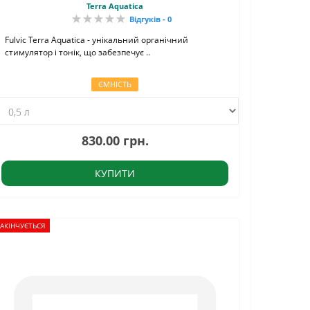
кислотою
Terra Aquatica
Відгуків - 0
Fulvic Terra Aquatica - унікальний органічний
стимулятор і тонік, що забезпечує ..
ЄМНІСТЬ
830.00 грн.
КУПИТИ
АКІНЧУЄТЬСЯ