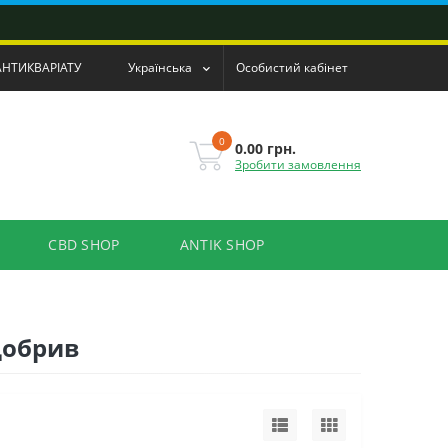
АНТИКВАРІАТУ
Українська
Особистий кабінет
0
0.00 грн.
Зробити замовлення
CBD SHOP
ANTIK SHOP
добрив