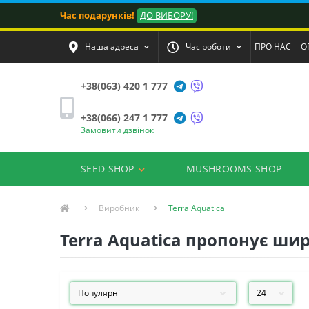
Час подарунків!
ДО ВИБОРУ!
Наша адреса
Час роботи
ПРО НАС
О
+38(063) 420 1 777
+38(066) 247 1 777
Замовити дзвінок
SEED SHOP
MUSHROOMS SHOP
Виробник
Terra Aquatica
Terra Aquatica пропонує ши