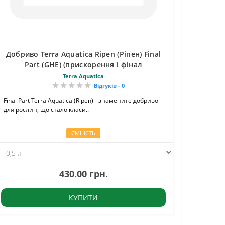
Добриво Terra Aquatica Ripen (Ріпен) Final
Part (GHE) (прискорення і фінал
дозрівання)
Terra Aquatica
Відгуків - 0
Final Part Terra Aquatica (Ripen) - знамените добриво
для рослин, що стало класи..
ЄМНІСТЬ
430.00 грн.
КУПИТИ