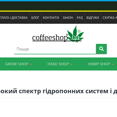
ПЛАТА І ДОСТАВКА
БЛОГ
КОНТАКТИ
ЗАКОН
FAQ
ВІДГУКИ
СКУПКА 
GROW SHOP
HEAD SHOP
HEMP SHOP
рокий спектр гідропонних систем і 