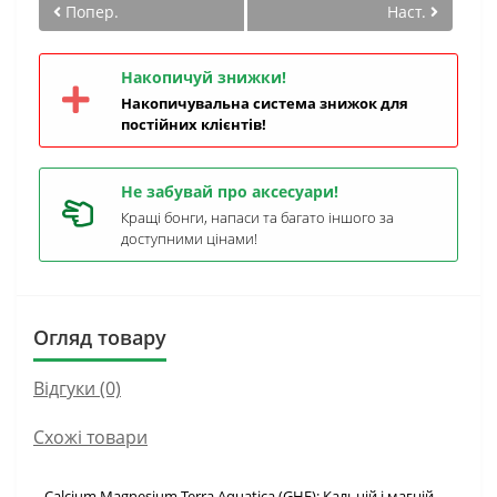
Попер.
Наст.
Накопичуй знижки!
Накопичувальна система знижок для
постійних клієнтів!
Не забувай про аксесуари!
Кращі бонги, напаси та багато іншого за
доступними цінами!
Огляд товару
Відгуки (0)
Схожі товари
Calcium Magnesium Terra Aquatica (GHE): Кальцій і магній