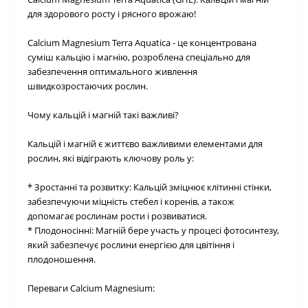
для здорового росту і рясного врожаю!
Calcium Magnesium Terra Aquatica - це концентрована
суміш кальцію і магнію, розроблена спеціально для
забезпечення оптимального живлення
швидкозростаючих рослин.
Чому кальцій і магній такі важливі?
Кальцій і магній є життєво важливими елементами для
рослин, які відіграють ключову роль у:
* Зростанні та розвитку: Кальцій зміцнює клітинні стінки,
забезпечуючи міцність стебел і коренів, а також
допомагає рослинам рости і розвиватися.
* Плодоносінні: Магній бере участь у процесі фотосинтезу,
який забезпечує рослини енергією для цвітіння і
плодоношення.
Переваги Calcium Magnesium: