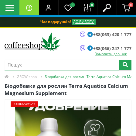
0
0
0
Час подарунків!
ДО ВИБОРУ!
+38(063) 420 1 777
+38(066) 247 1 777
Замовити дзвінок
GROW shop
Біодобавка для рослин Terra Aquatica Calcium Mag
Біодобавка для рослин Terra Aquatica Calcium
Magnesium Supplement
ЗАКІНЧУЄТЬСЯ