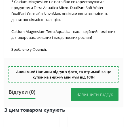
* Calcium Magnesium не потрібно використовувати з
продуктами Terra Aquatica Micro, DualPart Soft Water,
DualPart Coco або NovaMax, оскільки вони вже містять
достатню кількість кальцію.
Calcium Magnesium Terra Aquatica - ваш надійний помічник
для здорових, сильних і плодоносних рослин!
Зроблено у Франції.
Анонімно! Напиши відгук з фото, та отримай за це
купон на знижку мінімум від 10%!
Відгуки (0)
Залишити відгук
З цим товаром купують