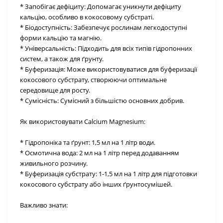
* Запобігає дефіциту: Допомагає уникнути дефіциту
кальцію, особливо в кокосовому субстраті.
* Біодоступність: Забезпечує рослинам легкодоступні
форми кальцію та магнію.
* Універсальність: Підходить для всіх типів гідропонних
систем, а також для ґрунту.
* Буферизація: Може використовуватися для буферизації
кокосового субстрату, створюючи оптимальне
середовище для росту.
* Сумісність: Сумісний з більшістю основних добрив.
Як використовувати Calcium Magnesium:
* Гідропоніка та ґрунт: 1,5 мл на 1 літр води.
* Осмотична вода: 2 мл на 1 літр перед додаванням
живильного розчину.
* Буферизація субстрату: 1-1,5 мл на 1 літр для підготовки
кокосового субстрату або інших ґрунтосумішей.
Важливо знати: