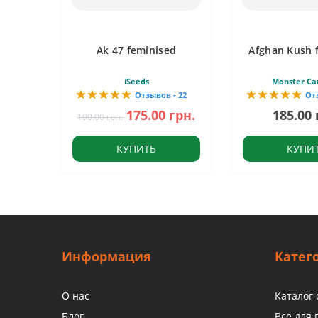
Ak 47 feminised
Afghan Kush 
iSeeds
Monster Ca
Отзывов - 22
От
175.00 грн.
185.00 
190.00 грн.
КУПИТЬ
КУПИ
Информация
Катег
О нас
Каталог
Блог
Все для