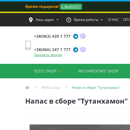
Время подарков!
К ВЫБОРУ!
Наш адрес
Время работы
О НАС
ОПЛ
+38(063) 420 1 777
+38(066) 247 1 777
Заказать звонок
SEED SHOP
MUSHROOMS SHOP
HEAD shop
Напас в сборе "Тутанхамон"
Напас в сборе "Тутанхамон"