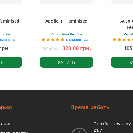
feminised
Apollo 11 Feminised
Auto 
Fe
nnabis
Columbian Garden
Monst
зывов - 6
Отзывов - 22
грн.
320.00 грн.
105
350.00 грн.
ТЬ
КУПИТЬ
К
ории
Время работы
 семян
Онлайн - круглосу
24/7
 выращивания