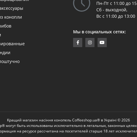
Пн-Пт с 11:00 до 15
аксессуары
Сб - выходной,
Вс с 11:00 до 13:00
из конопли
рибов
Мы в социальных сетях:
м
зированные
андии
поштучно
Кращий магазин насіння конопель Coffeeshop.ua® в Україні © 2026
p® могут быть использованы исключительно в легальных, законных целях
ормация на ресурсе рассчитана на посетителей старше 18 лет исключите