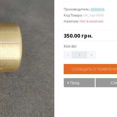
Производитель:
УКРАЇНА
Код Товара:
UA_nap-0006
Наличие:
Нет в наличии
350.00 грн.
Кол-во:
-
+
СООБЩИТЬ О ПОЯВЛЕНИ
Пред.
Сл