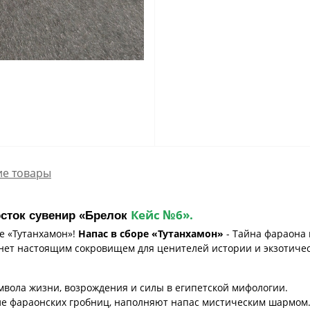
е товары
№
Кейс
6
».
рсток сувенир «Брелок
е «Тутанхамон»!
Напас в сборе «Тутанхамон»
- Тайна фараона 
нет настоящим сокровищем для ценителей истории и экзотичес
мвола жизни, возрождения и силы в египетской мифологии.
ле фараонских гробниц, наполняют напас мистическим шармом