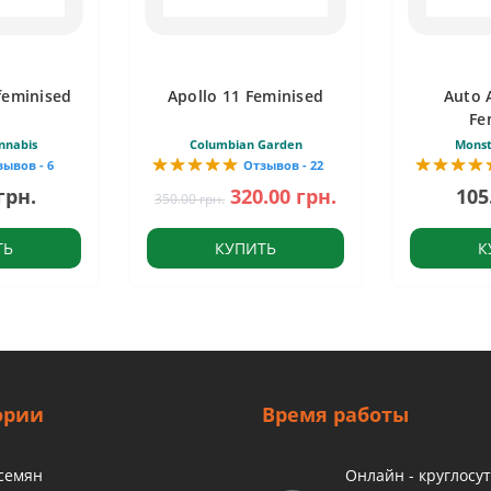
feminised
Apollo 11 Feminised
Auto 
Fe
nnabis
Columbian Garden
Monst
зывов - 6
Отзывов - 22
грн.
320.00 грн.
105
350.00 грн.
ТЬ
КУПИТЬ
К
ории
Время работы
 семян
Онлайн - круглосу