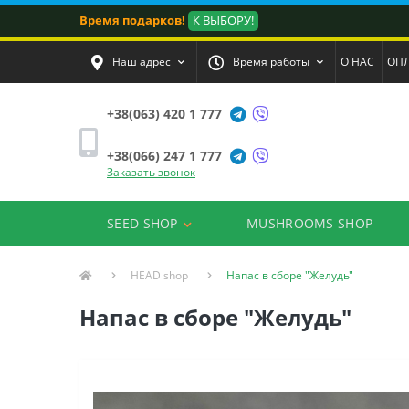
Время подарков!
К ВЫБОРУ!
Наш адрес
Время работы
О НАС
ОПЛ
+38(063) 420 1 777
+38(066) 247 1 777
Заказать звонок
SEED SHOP
MUSHROOMS SHOP
HEAD shop
Напас в сборе "Желудь"
Напас в сборе "Желудь"