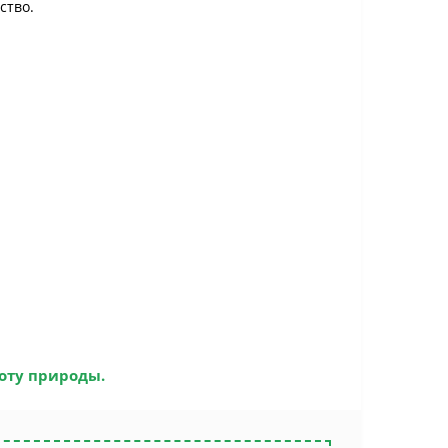
ство.
соту природы.