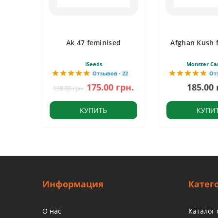
Ak 47 feminised
Afghan Kush 
iSeeds
Monster Ca
Отзывов - 22
От
175.00 грн.
185.00 
190.00 грн.
КУПИТЬ
КУПИ
Информация
Катег
О нас
Каталог