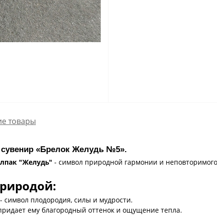
е товары
№
к сувенир «Брелок Желудь
5
».
лпак "Желудь"
- символ природной гармонии и неповторимого
риродой:
- символ плодородия, силы и мудрости.
 придает ему благородный оттенок и ощущение тепла.