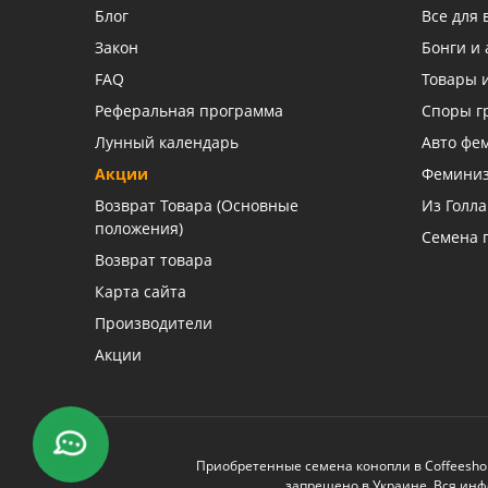
Блог
Все для
Закон
Бонги и 
FAQ
Товары 
Реферальная программа
Споры г
Лунный календарь
Авто фе
Акции
Фемини
Возврат Товара (Основные
Из Голл
положения)
Семена 
Возврат товара
Карта сайта
Производители
Акции
Приобретенные семена конопли в Coffeesho
запрещено в Украине. Вся инф