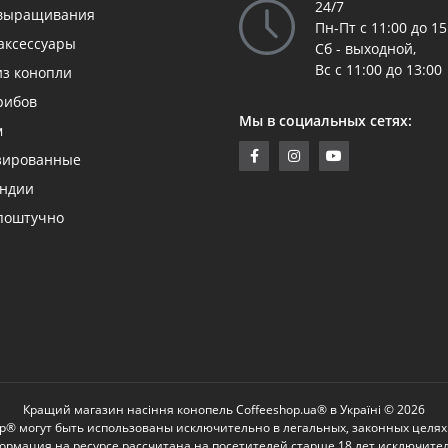
24/7
 выращивания
Пн-Пт с 11:00 до 15
аксессуары
Сб - выходной,
Вс с 11:00 до 13:00
из конопли
рибов
Мы в социальных сетях:
м
зированные
андии
поштучно
Кращий магазин насіння конопель Coffeeshop.ua® в Україні © 2026
p® могут быть использованы исключительно в легальных, законных целях
ормация на ресурсе рассчитана на посетителей старше 18 лет исключите