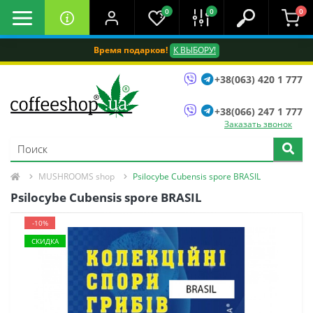
0
0
0
Время подарков!
К ВЫБОРУ!
+38(063) 420 1 777
+38(066) 247 1 777
Заказать звонок
MUSHROOMS shop
Psilocybe Cubensis spore BRASIL
Psilocybe Cubensis spore BRASIL
-10%
СКИДКА