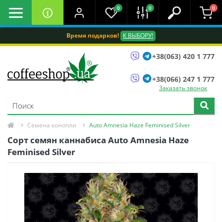
0
0
0
Время подарков!
К ВЫБОРУ!
+38(063) 420 1 777
+38(066) 247 1 777
Заказать звонок
Семена конопли
Auto Amnesia Haze Feminised Silver
Сорт семян каннабиса Auto Amnesia Haze
Feminised Silver