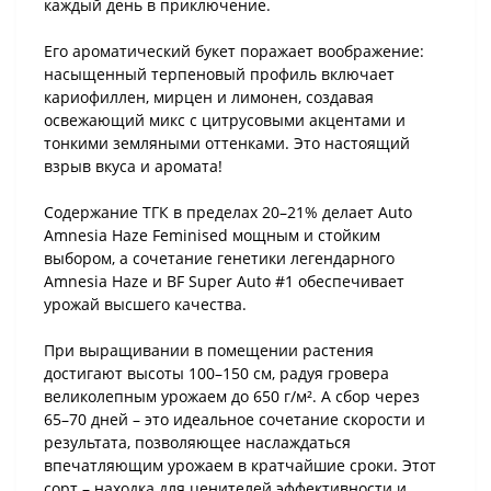
каждый день в приключение.
Его ароматический букет поражает воображение:
насыщенный терпеновый профиль включает
кариофиллен, мирцен и лимонен, создавая
освежающий микс с цитрусовыми акцентами и
тонкими земляными оттенками. Это настоящий
взрыв вкуса и аромата!
Содержание ТГК в пределах 20–21% делает Auto
Amnesia Haze Feminised мощным и стойким
выбором, а сочетание генетики легендарного
Amnesia Haze и BF Super Auto #1 обеспечивает
урожай высшего качества.
При выращивании в помещении растения
достигают высоты 100–150 см, радуя гровера
великолепным урожаем до 650 г/м². А сбор через
65–70 дней – это идеальное сочетание скорости и
результата, позволяющее наслаждаться
впечатляющим урожаем в кратчайшие сроки. Этот
сорт – находка для ценителей эффективности и