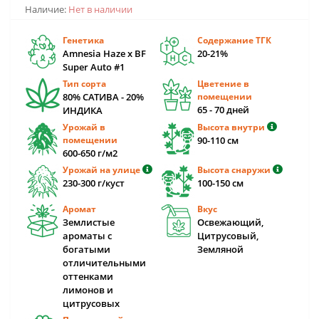
Наличие:
Нет в наличии
Генетика
Содержание ТГК
Amnesia Haze x BF
20-21%
Super Auto #1
Тип сорта
Цветение в
80% САТИВА - 20%
помещении
65 - 70 дней
ИНДИКА
Урожай в
Высота внутри
помещении
90-110 cм
600-650 г/м2
Урожай на улице
Высота снаружи
230-300 г/куст
100-150 см
Аромат
Вкус
Землистые
Освежающий,
ароматы с
Цитрусовый,
богатыми
Земляной
отличительными
оттенками
лимонов и
цитрусовых