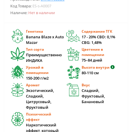
Код Товара:
ES-s-A0007
Наличие:
Нет в наличии
Генетика
Содержание ТГК
Banana Blaze x Auto
17 - 20% CBD: 0,1%
Mazar
CBG: 1,48%
Тип сорта
Цветение в
Преимущественно
помещении
75–84 дней
ИНДИКА
Урожай в
Высота внутри
помещении
80-110 cм
150-200 г/м2
Аромат
Вкус
Экзотический,
Сладкий,
Сладкий,
Фруктовый,
Цитрусовый,
Банановый
Фруктовый
Психический
эффект
Наркотический
эффект, который