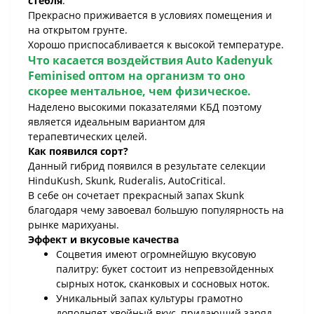
стебля
.
Прекрасно приживается в условиях помещения и
на открытом грунте.
Хорошо приспосабливается к высокой температуре.
Что касается воздействия
Auto Kadenyuk
Feminised оптом
на организм то оно
скорее ментальное, чем физическое.
Наделено высокими показателями КБД поэтому
является идеальным вариантом для
терапевтических целей.
Как появился сорт?
Данный гибрид появился в результате селекции
HinduKush, Skunk, Ruderalis, AutoCritical.
В себе он сочетает прекрасный запах Skunk
благодаря чему завоевал большую популярность на
рынке марихуаны.
Эффект и вкусовые качества
Соцветия имеют огромнейшую вкусовую
палитру: букет состоит из непревзойденных
сырных ноток, сканковых и сосновых ноток.
Уникальный запах культуры грамотно
дополняет хвойный вкус, придающий заряд