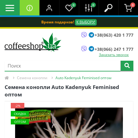
0
0
0
Время подарков!
К ВЫБОРУ!
+38(063) 420 1 777
+38(066) 247 1 777
Заказать звонок
Семена конопли
Auto Kadenyuk Feminised оптом
Семена конопли Auto Kadenyuk Feminised
оптом
-2%
СКИДКА
ОПТОМ