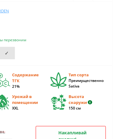
RDEN
мы перезвоним
✓
Содержание
Тип сорта
ТГК
Преимущественно
Sativa
21%
Урожай в
Высота
помещении
снаружи
XXL
150 см
рн.
Накапливай