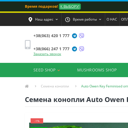
Время подарков!
К ВЫБОРУ!
Наш адрес
Время работы
О НАС
ОПЛ
+38(063) 420 1 777
+38(066) 247 1 777
Заказать звонок
SEED SHOP
MUSHROOMS SHOP
Семена конопли
Auto Owen Key Feminised о
Семена конопли Auto Owen 
-1%