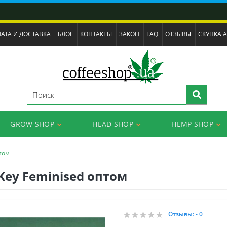
АТА И ДОСТАВКА
БЛОГ
КОНТАКТЫ
ЗАКОН
FAQ
ОТЗЫВЫ
СКУПКА 
GROW SHOP
HEAD SHOP
HEMP SHOP
птом
Key Feminised оптом
Отзывы: - 0