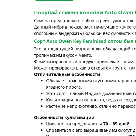
Покупай семена конопли
Auto Owen K
Семена представляют собой стрейн, удивительн
Данный гибрид показывает наилучшие качестве
способным выдержать большой вес смолистых 
Сорт
Auto Owen Key Feminised оптом
был в
Это автоцветущий вид конопли, обладающий т
тропическим вкусом манго.
Феминизированный продукт привлекает внима
Может произрастать как в открытом грунте, та
Отличительные особенности
Обладает отменными вкусовыми характери
ягодного пирога.
Этот сорт - явный Индика-доминантный 
Культивация ростка проста, ведь он созда
Растение неприхотливо, отлично перенос
Особенности культивации
Цикл жизни продолжается
70 – 85 дней
.
Справиться с его выращиванием смогут 