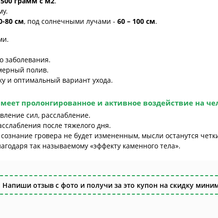
-500 грамм с м2
.
му.
0-80 см
, под солнечными лучами -
60 – 100 см
.
ми.
о заболевания.
мерный полив.
у и оптимальный вариант ухода.
меет пролонгированное и активное воздействие на че
вление сил, расслабление.
сслабления после тяжелого дня.
 сознание гровера не будет измененным, мысли останутся четк
лагодаря так называемому «эффекту каменного тела».
 Напиши отзыв с фото и получи за это купон на скидку миним