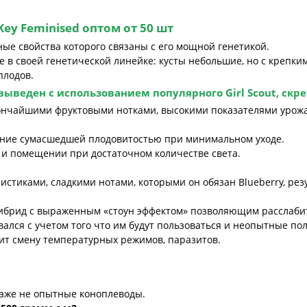
ey Feminised оптом от 50 шт
ые свойства которого связаны с его мощной генетикой.
 в своей генетической линейке: кусты небольшие, но с крепки
плодов.
ыведен с использованием популярного Girl Scout, скрещ
ончайшими фруктовыми нотками, высокими показателями урожа
ние сумасшедшей плодовитостью при минимальном уходе.
к и помещении при достаточном количестве света.
стиками, сладкими нотами, которыми он обязан Blueberry, рез
гибрид с выраженным «стоун эффектом» позволяющим расслабит
вался с учетом того что им будут пользоваться и неопытные по
ит смену температурных режимов, паразитов.
даже не опытные коноплеводы.