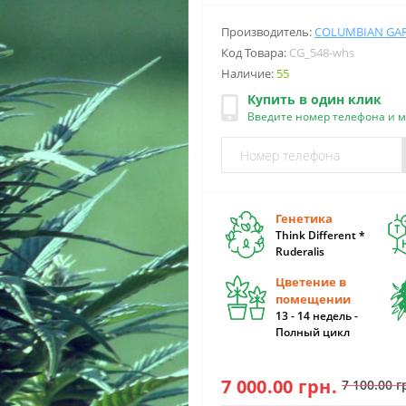
Производитель:
COLUMBIAN GA
Код Товара:
CG_548-whs
Наличие:
55
Купить в один клик
Введите номер телефона и 
Генетика
Think Different *
Ruderalis
Цветение в
помещении
13 - 14 недель -
Полный цикл
7 000.00 грн.
7 100.00 г