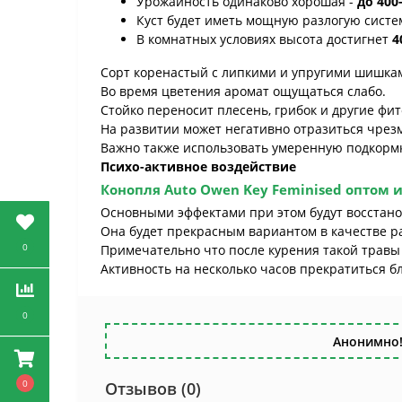
Урожайность одинаково хорошая -
до 400
Куст будет иметь мощную разлогую систе
В комнатных условиях высота достигнет
4
Сорт коренастый с липкими и упругими шишка
Во время цветения аромат ощущаться слабо.
Стойко переносит плесень, грибок и другие фит
На развитии может негативно отразиться чрез
Важно также использовать умеренную подкормк
Психо-активное воздействие
Конопля
Auto Owen Key Feminised оптом
и
Основными эффектами при этом будут восстано
Она будет прекрасным вариантом в качестве ра
0
Примечательно что после курения такой травы
Активность на несколько часов прекратиться б
0
Анонимно!
0
Отзывов (0)