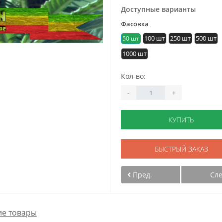
Доступные варианты
Фасовка
100 шт
250 шт
500 шт
50 шт
1000 шт
Кол-во:
-
+
КУПИТЬ
БЫСТРЫЙ ЗАКАЗ
Пред.
Сл
е товары