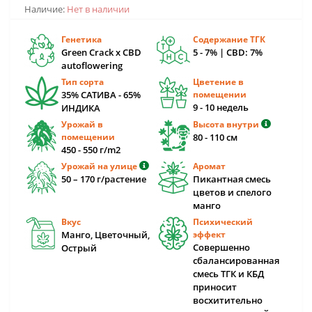
Наличие:
Нет в наличии
Генетика
Содержание ТГК
Green Crack x CBD
5 - 7% | CBD: 7%
autoflowering
Тип сорта
Цветение в
35% САТИВА - 65%
помещении
9 - 10 недель
ИНДИКА
Урожай в
Высота внутри
помещении
80 - 110 cм
450 - 550 г/m2
Урожай на улице
Аромат
50 – 170 г/растение
Пикантная смесь
цветов и спелого
манго
Вкус
Психический
Манго, Цветочный,
эффект
Совершенно
Острый
сбалансированная
смесь ТГК и КБД
приносит
восхитительно